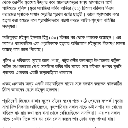
থেকে তরুণীর মৃতদেহ উদ্ধার করে ময়নাতদন্তের জন্য হাসপাতাল মর্গে
পাঠিয়েছে পুলিশ।মৃতা সানজিদা কবির অনিতা (২১) ছিলেন বরিশাল বিএম
কলেজের স্নাতক সম্মান শ্রেণির প্রথম বর্ষের ছাত্রী। তাকে শ্বাসরোধ করে
হত্যা করা হয়েছে বলে প্রাথমিকভাবে ধারণা করছে আইন-শৃঙ্খলা বা‌হিনীর
সদস‌্যরা।
অভিযুক্ত মইনুল ইসলাম হিমু (৩০) ঘটনার পর থেকে পলাতক রয়েছেন। এর
আগেও ঝালকাঠিতে এক প্রেমিকাকে হত্যার অভিযোগে মইনুলের বিরুদ্ধে মামলা
রয়েছে বলে জানা গিয়েছে।
পুলিশ ও পরিবারের সূত্রে জানা গে‌ছে, পটুয়াখালীর কলাপাড়া উপজেলার বাসিন্দা
শাহিন হাওলাদারের মে‌য়ে সানজিদা কবির তাঁর মায়ের সঙ্গে বরিশাল নগরের মুনসি
গ্যারেজ এলাকায় একটি ভাড়াবাড়িতে থাকতেন।
একই এলাকার অন্য একটি ভাড়াবাড়িতে মায়ের সঙ্গে বসবাস করতেন ঝালকাঠির
মিল্টন আকনের ছে‌লে মইনুল ইসলাম।
প্রতিবেশী হিসেবে থাকার সূত্রে তাঁদের মধ্যে গড়ে ওঠে প্রেমের সম্পর্ক।মৃতার
মামা মিশু সিকদার জানিয়েছেন, বৃহস্পতিবার সকাল সাড়ে ৯টা নাগাদ বড় বোনের
বাড়িতে যাওয়ার কথা বলে বাসা থেকে বেরিয়েছিলেন সানজিদা। এর পর সকাল
সাড়ে ১০টার দিকে তার বড় বোন ফোন করলে তার ফোন বন্ধ পাওয়া যায়।