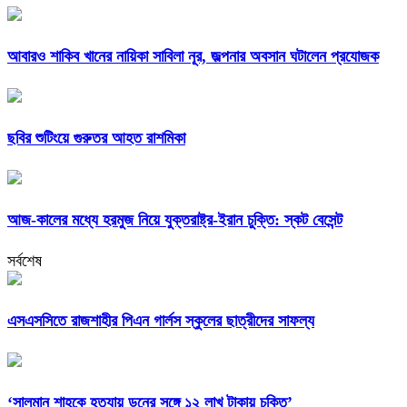
আবারও শাকিব খানের নায়িকা সাবিলা নূর, জল্পনার অবসান ঘটালেন প্রযোজক
ছবির শুটিংয়ে গুরুতর আহত রাশমিকা
আজ-কালের মধ্যে হরমুজ নিয়ে যুক্তরাষ্ট্র-ইরান চুক্তি: স্কট বেসেন্ট
সর্বশেষ
এসএসসিতে রাজশাহীর পিএন গার্লস স্কুলের ছাত্রীদের সাফল্য
‘সালমান শাহকে হত্যায় ডনের সঙ্গে ১২ লাখ টাকায় চুক্তি’