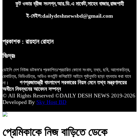
ফুট ওভার ব্রীজ সংলগ্ন,আর.ডি.এ মার্কেট,সাহেব বাজার,রাজশাহী
ই-মেইল:dailydeshnewsbd@gmail.com
প্রকাশক : রায়হান রোহান
বিঃদ্রঃ
ডেইলি দেশ নিউজ ডটকম’র প্রকাশিত/প্রচারিত কোনো সংবাদ, তথ্য, ছবি, আলোকচিত্র,
রেখাচিত্র, ভিডিওচিত্র, অডিও কনটেন্ট কপিরাইট আইনে পূর্বানুমতি ছাড়া ব্যবহার করা যাবে
না।
গণপ্রজাতন্ত্রী বাংলাদেশ সরকারের নিয়ম মেনে তথ্য মন্ত্রণালয়ের
অধীনে নিবন্ধনের আবেদন সম্পন্ন
© All Rights Reserved ©DAILY DESH NEWS 2019-2026
Developed By
Sky Host BD
প্রেমিকাকে নিজ বাড়িতে ডেকে