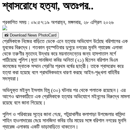
শ্বাসরোধে হত্যা, অতঃপর..
প্রকাশিত সময় : ০৯:৫৭:১৯ অপরাহ্ন, মঙ্গলবার, ২৮ এপ্রিল ২০২৬
📸 Download News PhotoCard
প্রেমিকাকে নিজের বাড়িতে ডেকে এনে হত্যার অভিযোগ উঠেছে বরিশালের এক
যুবকের বিরুদ্ধে। গতকাল বৃহস্পতিবার দুপুরে নগরের মুনসি গ্যারেজ এলাকা
থেকে তরুণীর মৃতদেহ উদ্ধার করে ময়নাতদন্তের জন্য হাসপাতাল মর্গে
পাঠিয়েছে পুলিশ।মৃতা সানজিদা কবির অনিতা (২১) ছিলেন বরিশাল বিএম
কলেজের স্নাতক সম্মান শ্রেণির প্রথম বর্ষের ছাত্রী। তাকে শ্বাসরোধ করে
হত্যা করা হয়েছে বলে প্রাথমিকভাবে ধারণা করছে আইন-শৃঙ্খলা বা‌হিনীর
সদস‌্যরা।
অভিযুক্ত মইনুল ইসলাম হিমু (৩০) ঘটনার পর থেকে পলাতক রয়েছেন। এর
আগেও ঝালকাঠিতে এক প্রেমিকাকে হত্যার অভিযোগে মইনুলের বিরুদ্ধে মামলা
রয়েছে বলে জানা গিয়েছে।
পুলিশ ও পরিবারের সূত্রে জানা গে‌ছে, পটুয়াখালীর কলাপাড়া উপজেলার বাসিন্দা
শাহিন হাওলাদারের মে‌য়ে সানজিদা কবির তাঁর মায়ের সঙ্গে বরিশাল নগরের মুনসি
গ্যারেজ এলাকায় একটি ভাড়াবাড়িতে থাকতেন।