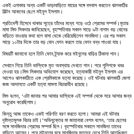
একই এলাকার অন্য একটি ভাড়াবাড়িতে মায়ের সঙ্গে বসবাস করতেন ঝালকাঠির
মিল্টন আকনের ছে‌লে মইনুল ইসলাম।
প্রতিবেশী হিসেবে থাকার সূত্রে তাঁদের মধ্যে গড়ে ওঠে প্রেমের সম্পর্ক।মৃতার
মামা মিশু সিকদার জানিয়েছেন, বৃহস্পতিবার সকাল সাড়ে ৯টা নাগাদ বড় বোনের
বাড়িতে যাওয়ার কথা বলে বাসা থেকে বেরিয়েছিলেন সানজিদা। এর পর সকাল
সাড়ে ১০টার দিকে তার বড় বোন ফোন করলে তার ফোন বন্ধ পাওয়া যায়।
বিষয়টি জানানো হলে তিনি ফোন ট্র্যাক করে মইনুলের বাড়ির ঠিকানা পান।
সেখানে গিয়ে তিনি ভাগ্নিকে মৃত অবস্থায় দেখতে পান। পরে পুলিশকে খবর
দেওয়া হয়।মিশু সিকদার অভিযোগ করেছেন, হত্যাকারী মইনুল ইসলাম এর
আগেও ঝালকাঠিতে এক প্রেমিকাকে হত্যা করেছে। ওই ঘটনায় ঝালকাঠি জেলা
জজ আদালতে একটি হত্যা মামলা বিচারাধীন রয়েছে।
মিশু ব‌লেন, ‘এটা জানার পর আমার ভাগ্নিকে এই সম্পর্ক থেকে সরে আসার জন্য
অনুরোধ করেছিলাম।
কিন্তু আজ তাকেও একই পরিণতি বরণ করতে হলো। আমরা এই ঘটনার
দৃষ্টান্তমূলক বিচার চাই।’অভিযুক্তের মা জাহানারা বেগম বলেন, ‘তার ছেলের
সঙ্গে সানজিদার প্রেমের সম্পর্ক ছিল। বৃহস্পতিবার সকালে সানজিদা তাদের
বাড়িতে আসেন। পরে মইনুলের ঘরে সানজিদার মৃতদেহ দেখে তিনি আতঙ্কিত