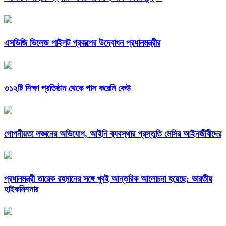
এসডিজি ভিলেজ পাইলট প্রকল্পের উদ্বোধন প্রধানমন্ত্রীর
৩১২টি শিক্ষা প্রতিষ্ঠান থেকে পাস করেনি কেউ
গোপনীয়তা লঙ্ঘনের অভিযোগ, আইনি ব্যবস্থার প্রস্তুতি মেসির আইনজীবীদের
প্রধানমন্ত্রী তারেক রহমানের সঙ্গে খুবই আন্তরিক আলোচনা হয়েছে: ভারতীয়
হাইকমিশনার