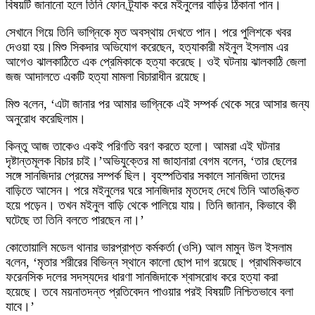
বিষয়টি জানানো হলে তিনি ফোন ট্র্যাক করে মইনুলের বাড়ির ঠিকানা পান।
সেখানে গিয়ে তিনি ভাগ্নিকে মৃত অবস্থায় দেখতে পান। পরে পুলিশকে খবর
দেওয়া হয়।মিশু সিকদার অভিযোগ করেছেন, হত্যাকারী মইনুল ইসলাম এর
আগেও ঝালকাঠিতে এক প্রেমিকাকে হত্যা করেছে। ওই ঘটনায় ঝালকাঠি জেলা
জজ আদালতে একটি হত্যা মামলা বিচারাধীন রয়েছে।
মিশু ব‌লেন, ‘এটা জানার পর আমার ভাগ্নিকে এই সম্পর্ক থেকে সরে আসার জন্য
অনুরোধ করেছিলাম।
কিন্তু আজ তাকেও একই পরিণতি বরণ করতে হলো। আমরা এই ঘটনার
দৃষ্টান্তমূলক বিচার চাই।’অভিযুক্তের মা জাহানারা বেগম বলেন, ‘তার ছেলের
সঙ্গে সানজিদার প্রেমের সম্পর্ক ছিল। বৃহস্পতিবার সকালে সানজিদা তাদের
বাড়িতে আসেন। পরে মইনুলের ঘরে সানজিদার মৃতদেহ দেখে তিনি আতঙ্কিত
হয়ে পড়েন। তখন মইনুল বাড়ি থেকে পালিয়ে যায়। তিনি জানান, কিভাবে কী
ঘটেছে তা তিনি বলতে পারছেন না।’
কোতোয়ালি মডেল থানার ভারপ্রাপ্ত কর্মকর্তা (ওসি) আল মামুন উল ইসলাম
ব‌লেন, ‘মৃতার শরীরের বিভিন্ন স্থানে কালো ছোপ দাগ রয়েছে। প্রাথমিকভাবে
ফরেনসিক দলের সদস্যদের ধারণা সানজিদাকে শ্বাসরোধ করে হত্যা করা
হয়েছে। তবে ময়নাতদন্ত প্রতিবেদন পাওয়ার পরই বিষয়টি নিশ্চিতভাবে বলা
যাবে।’