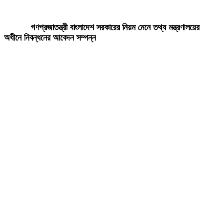
ডেইলি দেশ নিউজ ডটকম’র প্রকাশিত/প্রচারিত কোনো সংবাদ, তথ্য, ছবি, আলোকচিত্র,
রেখাচিত্র, ভিডিওচিত্র, অডিও কনটেন্ট কপিরাইট আইনে পূর্বানুমতি ছাড়া ব্যবহার করা যাবে
না।
গণপ্রজাতন্ত্রী বাংলাদেশ সরকারের নিয়ম মেনে তথ্য মন্ত্রণালয়ের
অধীনে নিবন্ধনের আবেদন সম্পন্ন