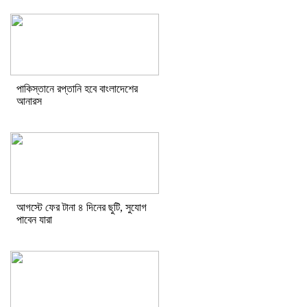
পাকিস্তানে রপ্তানি হবে বাংলাদেশের
আনারস
আগস্টে ফের টানা ৪ দিনের ছুটি, সুযোগ
পাবেন যারা