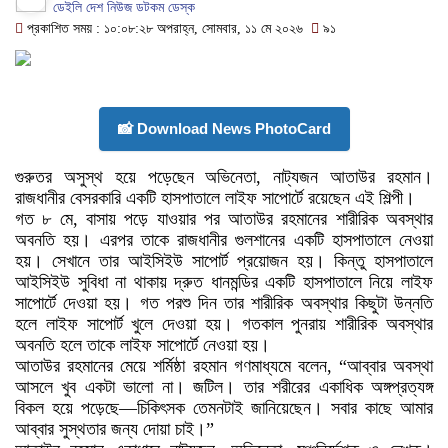
ডেইলি দেশ নিউজ ডটকম ডেস্ক
প্রকাশিত সময় : ১০:০৮:২৮ অপরাহ্ন, সোমবার, ১১ মে ২০২৬
৯১
📸 Download News PhotoCard
গুরুতর অসুস্থ হয়ে পড়েছেন অভিনেতা, নাট্যজন আতাউর রহমান।
রাজধানীর বেসরকারি একটি হাসপাতালে লাইফ সাপোর্টে রয়েছেন এই শিল্পী।
গত ৮ মে, বাসায় পড়ে যাওয়ার পর আতাউর রহমানের শারীরিক অবস্থার
অবনতি হয়। এরপর তাকে রাজধানীর গুলশানের একটি হাসপাতালে নেওয়া
হয়। সেখানে তার আইসিইউ সাপোর্ট প্রয়োজন হয়। কিন্তু হাসপাতালে
আইসিইউ সুবিধা না থাকায় দ্রুত ধানমন্ডির একটি হাসপাতালে নিয়ে লাইফ
সাপোর্টে দেওয়া হয়। গত পরশু দিন তার শারীরিক অবস্থার কিছুটা উন্নতি
হলে লাইফ সাপোর্ট খুলে দেওয়া হয়। গতকাল পুনরায় শারীরিক অবস্থার
অবনতি হলে তাকে লাইফ সাপোর্টে নেওয়া হয়।
আতাউর রহমানের মেয়ে শর্মিষ্ঠা রহমান গণমাধ্যমে বলেন, “আব্বার অবস্থা
আসলে খুব একটা ভালো না। জটিল। তার শরীরের একাধিক অঙ্গপ্রত্যঙ্গ
বিকল হয়ে পড়েছে—চিকিৎসক তেমনটাই জানিয়েছেন। সবার কাছে আমার
আব্বার সুস্থতার জন্য দোয়া চাই।”