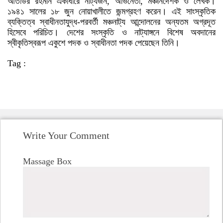
আতাউর রহমান একাধারে নাট্যজন, অভিনেতা, মঞ্চনির্দেশক ও লেখক।
১৯৪১ সালের ১৮ জুন নোয়াখালীতে জন্মগ্রহণ করেন। এই সাংস্কৃতিক
ব্যক্তিত্ব স্বাধীনতাযুদ্ধ-পরবর্তী মঞ্চনাট্য আন্দোলনের অন্যতম অগ্রদূত
হিসেবে পরিচিত। দেশের সংস্কৃতি ও নাট্যাঙ্গনে বিশেষ অবদানের
স্বীকৃতিস্বরূপ একুশে পদক ও স্বাধীনতা পদক পেয়েছেন তিনি।
Tag :
Write Your Comment
Massage Box