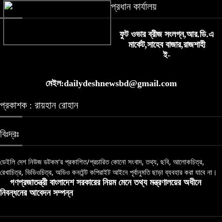
প্রধান কার্যালয়
ফুট ওভার ব্রীজ সংলগ্ন,আর.ডি.এ
মার্কেট,সাহেব বাজার,রাজশাহী
হরমুজে নৌজোট গড়ার মার্কিন উদ্যোগে
ই-
ইউরোপের অনাগ্রহ
মেইল:dailydeshnewsbd@gmail.com
প্রকাশক : রায়হান রোহান
বিঃদ্রঃ
ডেইলি দেশ নিউজ ডটকম’র প্রকাশিত/প্রচারিত কোনো সংবাদ, তথ্য, ছবি, আলোকচিত্র,
রেখাচিত্র, ভিডিওচিত্র, অডিও কনটেন্ট কপিরাইট আইনে পূর্বানুমতি ছাড়া ব্যবহার করা যাবে না।
গণপ্রজাতন্ত্রী বাংলাদেশ সরকারের নিয়ম মেনে তথ্য মন্ত্রণালয়ের অধীনে
নিবন্ধনের আবেদন সম্পন্ন