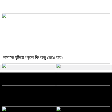
দিলেন কিয়ারা
নামাজে ঘুমিয়ে পড়লে কি অজু ভেঙে যায়?
ঐক্য-সক্ষমতা পরীক্ষার্থে ন্যাটোভুক্ত দেশে
‘আপনি কি গুপ্ত আওয়ামী লীগ?’—খালেদ
হামলা চালাতে পারে রাশিয়া
মুহিউদ্দীনের প্রশ্নে যা বললেন রুমিন
ফারহানা