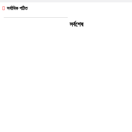
সর্বাধিক পঠিত
সর্বশেষ
ইন্দোনেশিয়ায় যাত্রীবাহী ফেরিতে আগুন,
নিহত ৫, নিখোঁজ ৪১
বিশ্বকাপ ফাইনালে ষড়যন্ত্র হয়েছে
বিশ্বাস করতেন আর্জেন্টাইন তারকার মা