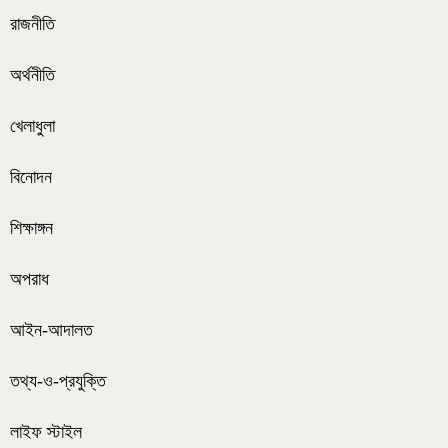
রাজনীতি
অর্থনীতি
খেলাধুলা
বিনোদন
শিক্ষাঙ্গন
অপরাধ
আইন-আদালত
তথ্য-ও-প্রযুক্তি
লাইফ স্টাইল