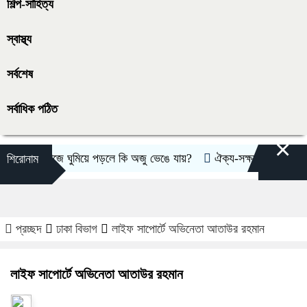
শিল্প-সাহিত্য
স্বাস্থ্য
সর্বশেষ
সর্বাধিক পঠিত
×
নামাজে ঘুমিয়ে পড়লে কি অজু ভেঙে যায়?
ঐক্য-সক্ষমতা পরীক্ষার্থে ন্যা
শিরোনাম
প্রচ্ছদ
ঢাকা বিভাগ
লাইফ সাপোর্টে অভিনেতা আতাউর রহমান
লাইফ সাপোর্টে অভিনেতা আতাউর রহমান