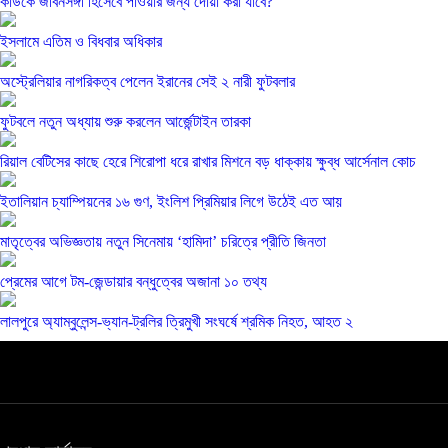
কাউকে জীবনসঙ্গী হিসেবে পাওয়ার জন্য দোয়া করা যাবে?
ইসলামে এতিম ও বিধবার অধিকার
অস্ট্রেলিয়ার নাগরিকত্ব পেলেন ইরানের সেই ২ নারী ফুটবলার
ফুটবলে নতুন অধ্যায় শুরু করলেন আর্জেন্টাইন তারকা
রিয়াল বেটিসের কাছে হেরে শিরোপা ধরে রাখার মিশনে বড় ধাক্কায় ক্ষুব্ধ আর্সেনাল কোচ
ইতালিয়ান চ্যাম্পিয়নের ১৬ গুণ, ইংলিশ প্রিমিয়ার লিগে উঠেই এত আয়
মাতৃত্বের অভিজ্ঞতায় নতুন সিনেমায় ‘হামিদা’ চরিত্রে প্রীতি জিনতা
প্রেমের আগে টম-জেন্ডায়ার বন্ধুত্বের অজানা ১০ তথ্য
লালপুরে অ্যাম্বুলেন্স-ভ্যান-ট্রলির ত্রিমুখী সংঘর্ষে শ্রমিক নিহত, আহত ২