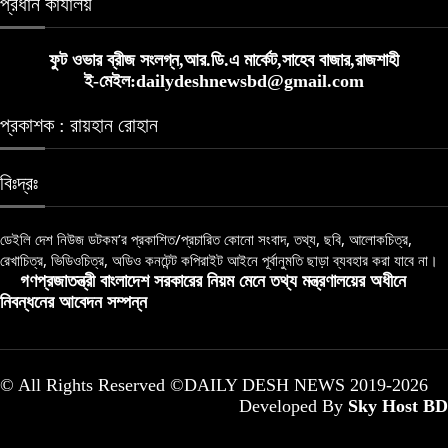
প্রধান কার্যালয়
ফুট ওভার ব্রীজ সংলগ্ন,আর.ডি.এ মার্কেট,সাহেব বাজার,রাজশাহী
ই-মেইল:dailydeshnewsbd@gmail.com
প্রকাশক : রায়হান রোহান
বিঃদ্রঃ
ডেইলি দেশ নিউজ ডটকম’র প্রকাশিত/প্রচারিত কোনো সংবাদ, তথ্য, ছবি, আলোকচিত্র,
রেখাচিত্র, ভিডিওচিত্র, অডিও কনটেন্ট কপিরাইট আইনে পূর্বানুমতি ছাড়া ব্যবহার করা যাবে না।
গণপ্রজাতন্ত্রী বাংলাদেশ সরকারের নিয়ম মেনে তথ্য মন্ত্রণালয়ের অধীনে
নিবন্ধনের আবেদন সম্পন্ন
© All Rights Reserved ©DAILY DESH NEWS 2019-2026
Developed By
Sky Host BD