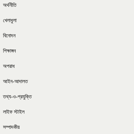
অর্থনীতি
খেলাধুলা
বিনোদন
শিক্ষাঙ্গন
অপরাধ
আইন-আদালত
তথ্য-ও-প্রযুক্তি
লাইফ স্টাইল
সম্পাদকীয়