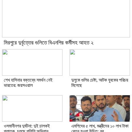
মিরপুরে দুর্বৃত্তের গুলিতে বিএনপির কর্মীসহ আহত ২
শেখ হাসিনার বক্তব্যে সমর্থন নেই
দুলুকে গুলির চেষ্টা, আটক যুবকের পরিচয়
ভারতের: জয়সওয়াল
মিলেছে
ওসমানীনগর দুর্ঘটনা: দুই চালকই
এমপিদের ৫ লাখ, মন্ত্রীদের ১০ লাখ টাকা
পলাতক, চলছে পুলিশি অভিযান
বেতন হওয়া উচিত: নুর