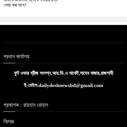
দোয়া করা যাবে?
প্রধান কার্যালয়
ফুট ওভার ব্রীজ সংলগ্ন,আর.ডি.এ মার্কেট,সাহেব বাজার,রাজশাহী
ই-মেইল:dailydeshnewsbd@gmail.com
প্রকাশক : রায়হান রোহান
বিঃদ্রঃ