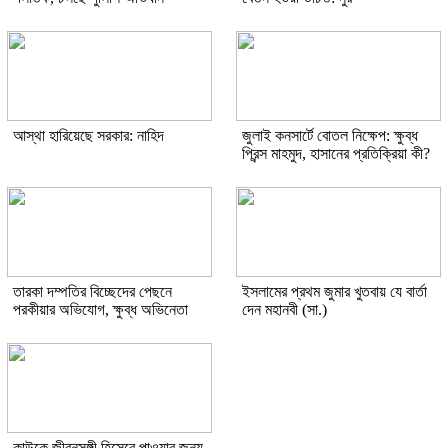
আস্থা হারিয়েছে সরকার: নাহিদ
জুলাই কনসার্টে বোতল নিক্ষেপ: ক্ষুব্ধ
প্রিন্স মাহমুদ, হাসানের প্রতিক্রিয়া কী?
তারকা দম্পতির বিচ্ছেদের পেছনে
ইসলামের প্রথম জুমার খুতবায় যে বার্তা
পরকীয়ার অভিযোগ, ক্ষুব্ধ অভিনেতা
দেন মহানবী (সা.)
কাউকে জীবনসঙ্গী হিসেবে পাওয়ার জন্য