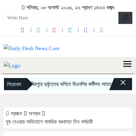
শনিবার, ০৮ অগাস্ট ২০২৬, ২৩ শ্রাবণ ১৪৩৩ বঙ্গাব্দ
×
মিরপুরে দুর্বৃত্তের গুলিতে বিএনপির কর্মীসহ আহত ২
শেখ হাসিন
শিরোনাম
প্রচ্ছদ
অপরাধ
ঘুষ নেওয়ার অভিযোগে সাময়িক বরখাস্ত তিন কর্মচারী