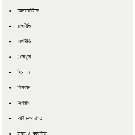
আন্তর্জাতিক
রাজনীতি
অর্থনীতি
খেলাধুলা
বিনোদন
শিক্ষাঙ্গন
অপরাধ
আইন-আদালত
তথ্য-ও-প্রযুক্তি