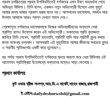
প্রথম চলচ্চিত্রের প্রথম উপস্থিতিতেই দর্শকদের এমন উষ্ণ অভ্যর্থনা পেয়ে
অভিভূত মিথিলা। তিনি বলেন, একজন নতুন অভিনেত্রী হিসেবে এমন মুহূর্ত
আমার জন্য ভাষায় প্রকাশ করার মতো নয়। আপনাদের ভালোবাসা, সমর্থন আর
উৎসাহ আমাকে আরও স্বপ্ন দেখতে সাহস দেয়।
প্রেক্ষাগৃহে দর্শকদের ভালোবাসাকে নিজের অভিনয়জীবনের অন্যতম সেরা
প্রাপ্তি বলেও উল্লেখ করেন এই অভিনেত্রী। ভক্তদের প্রতি কৃতজ্ঞতা
জানিয়ে তিনি লেখেন, প্রতিটি হাততালি, প্রতিটি হাসি আর প্রতিটি সুন্দর কথার
জন্য অসংখ্য ধন্যবাদ। আপনারাই এই মুহূর্তটাকে আমার জীবনের সবচেয়ে সুন্দর
ও স্মরণীয় স্মৃতিগুলোর একটি করে তুলেছেন।
বড় পর্দায় প্রথম উপস্থিতিতেই দর্শকদের হৃদয়ে জায়গা করে নেয়া মিথিলার এই
আবেগঘন প্রতিক্রিয়া ইতোমধ্যে ভক্তদের মধ্যেও সাড়া ফেলেছে।
প্রধান কার্যালয়
ফুট ওভার ব্রীজ সংলগ্ন,আর.ডি.এ মার্কেট,সাহেব বাজার,রাজশাহী
ই-মেইল:dailydeshnewsbd@gmail.com