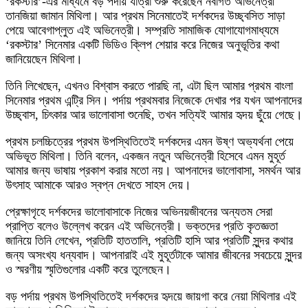
‘রকস্টার’-এর মাধ্যমে বড় পর্দায় যাত্রা শুরু করেছেন নবাগত অভিনেত্রী
তানজিয়া জামান মিথিলা। আর প্রথম সিনেমাতেই দর্শকদের উচ্ছ্বসিত সাড়া
পেয়ে আবেগাপ্লুত এই অভিনেত্রী। সম্প্রতি সামাজিক যোগাযোগমাধ্যমে
‘রকস্টার’ সিনেমার একটি ভিডিও ক্লিপ শেয়ার করে নিজের অনুভূতির কথা
জানিয়েছেন মিথিলা।
তিনি লিখেছেন, এখনও বিশ্বাস করতে পারছি না, এটা ছিল আমার প্রথম বাংলা
সিনেমার প্রথম এন্ট্রি সিন। পর্দায় প্রথমবার নিজেকে দেখার পর যখন আপনাদের
উচ্ছ্বাস, চিৎকার আর ভালোবাসা শুনেছি, তখন সত্যিই আমার হৃদয় ছুঁয়ে গেছে।
প্রথম চলচ্চিত্রের প্রথম উপস্থিতিতেই দর্শকদের এমন উষ্ণ অভ্যর্থনা পেয়ে
অভিভূত মিথিলা। তিনি বলেন, একজন নতুন অভিনেত্রী হিসেবে এমন মুহূর্ত
আমার জন্য ভাষায় প্রকাশ করার মতো নয়। আপনাদের ভালোবাসা, সমর্থন আর
উৎসাহ আমাকে আরও স্বপ্ন দেখতে সাহস দেয়।
প্রেক্ষাগৃহে দর্শকদের ভালোবাসাকে নিজের অভিনয়জীবনের অন্যতম সেরা
প্রাপ্তি বলেও উল্লেখ করেন এই অভিনেত্রী। ভক্তদের প্রতি কৃতজ্ঞতা
জানিয়ে তিনি লেখেন, প্রতিটি হাততালি, প্রতিটি হাসি আর প্রতিটি সুন্দর কথার
জন্য অসংখ্য ধন্যবাদ। আপনারাই এই মুহূর্তটাকে আমার জীবনের সবচেয়ে সুন্দর
ও স্মরণীয় স্মৃতিগুলোর একটি করে তুলেছেন।
বড় পর্দায় প্রথম উপস্থিতিতেই দর্শকদের হৃদয়ে জায়গা করে নেয়া মিথিলার এই