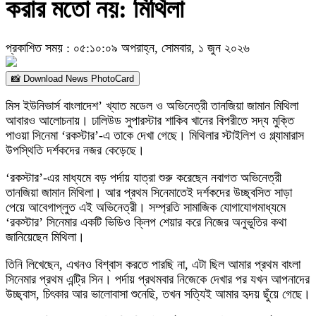
করার মতো নয়: মিথিলা
প্রকাশিত সময় : ০৫:১০:০৯ অপরাহ্ন, সোমবার, ১ জুন ২০২৬
📸 Download News PhotoCard
মিস ইউনিভার্স বাংলাদেশ’ খ্যাত মডেল ও অভিনেত্রী তানজিয়া জামান মিথিলা
আবারও আলোচনায়। ঢালিউড সুপারস্টার শাকিব খানের বিপরীতে সদ্য মুক্তি
পাওয়া সিনেমা ‘রকস্টার’-এ তাকে দেখা গেছে। মিথিলার স্টাইলিশ ও গ্ল্যামারাস
উপস্থিতি দর্শকদের নজর কেড়েছে।
‘রকস্টার’-এর মাধ্যমে বড় পর্দায় যাত্রা শুরু করেছেন নবাগত অভিনেত্রী
তানজিয়া জামান মিথিলা। আর প্রথম সিনেমাতেই দর্শকদের উচ্ছ্বসিত সাড়া
পেয়ে আবেগাপ্লুত এই অভিনেত্রী। সম্প্রতি সামাজিক যোগাযোগমাধ্যমে
‘রকস্টার’ সিনেমার একটি ভিডিও ক্লিপ শেয়ার করে নিজের অনুভূতির কথা
জানিয়েছেন মিথিলা।
তিনি লিখেছেন, এখনও বিশ্বাস করতে পারছি না, এটা ছিল আমার প্রথম বাংলা
সিনেমার প্রথম এন্ট্রি সিন। পর্দায় প্রথমবার নিজেকে দেখার পর যখন আপনাদের
উচ্ছ্বাস, চিৎকার আর ভালোবাসা শুনেছি, তখন সত্যিই আমার হৃদয় ছুঁয়ে গেছে।