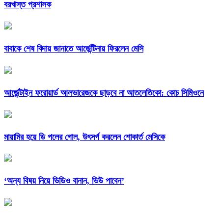
বরখাস্ত প্রশাসক
বাবাকে শেষ বিদায় জানাতে আর্জেন্টিনায় ফিরলেন মেসি
আর্জেন্টাইন ফরোয়ার্ড আলভারেজকে ছাড়বে না আতলেতিকো: কোচ সিমিওনে
মায়ামির হয়ে ডি পলের গোল, উৎসর্গ করলেন শোকার্ত মেসিকে
‘অন্য বিষয় নিয়ে ভিডিও বানান, ভিউ পাবেন’