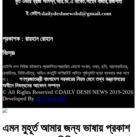
ফুট ওভার ব্রীজ সংলগ্ন,আর.ডি.এ মার্কেট,সাহেব বাজার,রাজশাহী
ই-মেইল:dailydeshnewsbd@gmail.com
প্রকাশক : রায়হান রোহান
বিঃদ্রঃ
ডেইলি দেশ নিউজ ডটকম’র প্রকাশিত/প্রচারিত কোনো সংবাদ, তথ্য, ছবি, আলোকচিত্র,
রেখাচিত্র, ভিডিওচিত্র, অডিও কনটেন্ট কপিরাইট আইনে পূর্বানুমতি ছাড়া ব্যবহার করা যাবে
না।
গণপ্রজাতন্ত্রী বাংলাদেশ সরকারের নিয়ম মেনে তথ্য মন্ত্রণালয়ের
অধীনে নিবন্ধনের আবেদন সম্পন্ন
© All Rights Reserved ©DAILY DESH NEWS 2019-2026
Developed By
Sky Host BD
এমন মুহূর্ত আমার জন্য ভাষায় প্রকাশ