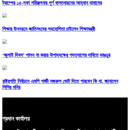
ট্রাম্পের ১৫-দফা পরিকল্পনার পূর্ণ বাস্তবায়নের আহ্বান হামাসের
শিক্ষার উন্নয়নে জাতিসংঘের সহযোগিতা চাইলেন শিক্ষামন্ত্রী
‘জুলাই দিবস’ পালন না করায় উপাধ্যক্ষের পদত্যাগের দাবিতে ভাঙচুর
রাষ্ট্রপতি নির্বাচনে এমপি গাজী নজরুল ভোট দিতে পারবেন কি না, জানালেন
শিশির মনির
প্রধান কার্যালয়