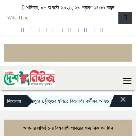
শনিবার, ০৮ অগাস্ট ২০২৬, ২৩ শ্রাবণ ১৪৩৩ বঙ্গাব্দ
×
মিরপুরে দুর্বৃত্তের গুলিতে বিএনপির কর্মীসহ আহত ২
শেখ হাসিনার
শিরোনাম