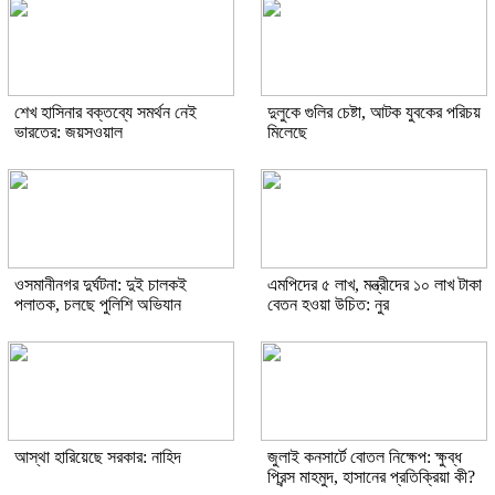
শেখ হাসিনার বক্তব্যে সমর্থন নেই
দুলুকে গুলির চেষ্টা, আটক যুবকের পরিচয়
ভারতের: জয়সওয়াল
মিলেছে
ওসমানীনগর দুর্ঘটনা: দুই চালকই
এমপিদের ৫ লাখ, মন্ত্রীদের ১০ লাখ টাকা
পলাতক, চলছে পুলিশি অভিযান
বেতন হওয়া উচিত: নুর
আস্থা হারিয়েছে সরকার: নাহিদ
জুলাই কনসার্টে বোতল নিক্ষেপ: ক্ষুব্ধ
প্রিন্স মাহমুদ, হাসানের প্রতিক্রিয়া কী?