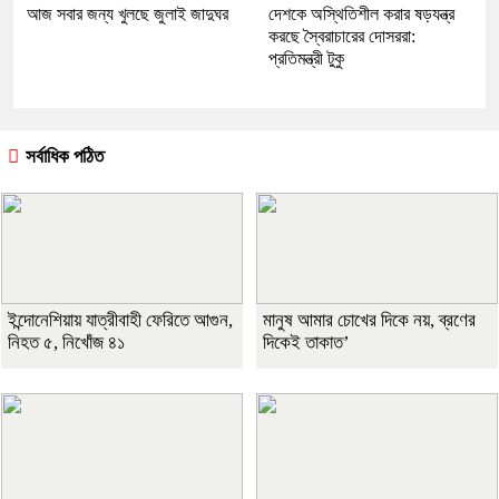
আজ সবার জন্য খুলছে জুলাই জাদুঘর
দেশকে অস্থিতিশীল করার ষড়যন্ত্র
করছে স্বৈরাচারের দোসররা:
প্রতিমন্ত্রী টুকু
সর্বাধিক পঠিত
ইন্দোনেশিয়ায় যাত্রীবাহী ফেরিতে আগুন,
মানুষ আমার চোখের দিকে নয়, ব্রণের
নিহত ৫, নিখোঁজ ৪১
দিকেই তাকাত’