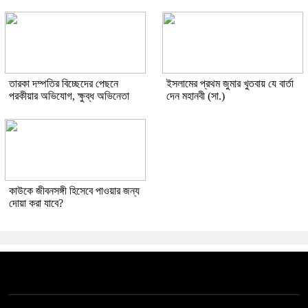
তারকা দম্পতির বিচ্ছেদের পেছনে
ইসলামের প্রথম জুমার খুতবায় যে বার্তা
পরকীয়ার অভিযোগ, ক্ষুব্ধ অভিনেতা
দেন মহানবী (সা.)
কাউকে জীবনসঙ্গী হিসেবে পাওয়ার জন্য
দোয়া করা যাবে?