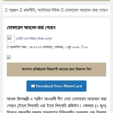
প্রচ্ছদ
রাজনীতি
,
স্লাইডার নিউজ
তোফায়েল আহমেদ মারা গেছেন
তোফায়েল আহমেদ মারা গেছেন
ডেইলি দেশ নিউজ ডটকম ডেস্ক
প্রকাশিত সময় : ০৪:৫৭:০৩ অপরাহ্ন, সোমবার, ১ জুন ২০২৬
৮০
📸 Download News PhotoCard
সাবেক শিল্পমন্ত্রী ও প্রবীণ আওয়ামী লীগ নেতা তোফায়েল আহমেদে মারা
গেছেন (ইন্না লিল্লাহি ওয়া ইন্না লিল্লাহি রাজিউন। সোমবার (১ জুন)
বিকেলে রাজধানীর স্কয়ার হাসপাতালে চিকিৎসাধীন অবস্থায় শেষ নিশ্বাস