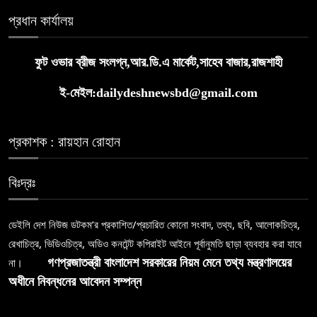
প্রধান কার্যালয়
ফুট ওভার ব্রীজ সংলগ্ন,আর.ডি.এ মার্কেট,সাহেব বাজার,রাজশাহী
ই-মেইল:dailydeshnewsbd@gmail.com
প্রকাশক : রায়হান রোহান
বিঃদ্রঃ
ডেইলি দেশ নিউজ ডটকম’র প্রকাশিত/প্রচারিত কোনো সংবাদ, তথ্য, ছবি, আলোকচিত্র,
রেখাচিত্র, ভিডিওচিত্র, অডিও কনটেন্ট কপিরাইট আইনে পূর্বানুমতি ছাড়া ব্যবহার করা যাবে
না।
গণপ্রজাতন্ত্রী বাংলাদেশ সরকারের নিয়ম মেনে তথ্য মন্ত্রণালয়ের
অধীনে নিবন্ধনের আবেদন সম্পন্ন