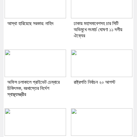
আস্থা হারিয়েছে সরকার: নাহিদ
ঢাকায় মহাসমাবেশসহ চার সিটি
অভিমুখে লংমার্চ ঘোষণা ১১ দলীয়
ঐক্যের
অফিস চলাকালে প্রাইভেট চেম্বারে
রাষ্ট্রপতি নির্বাচন ২০ আগস্ট
চিকিৎসক, বরখাস্তের নির্দেশ
স্বাস্থ্যমন্ত্রীর