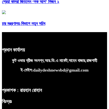
শ্রেয়া কালরা জিতলেন ‘লক আপ’ সিজন ২
চার মন্ত্রণালয়-বিভাগে নতুন সচিব
প্রধান কার্যালয়
ফুট ওভার ব্রীজ সংলগ্ন,আর.ডি.এ মার্কেট,সাহেব বাজার,রাজশাহী
ই-মেইল:dailydeshnewsbd@gmail.com
প্রকাশক : রায়হান রোহান
বিঃদ্রঃ