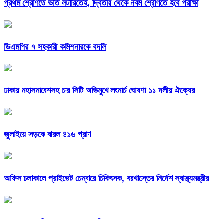
প্রথম শ্রেণিতে ভর্তি লটারিতেই, দ্বিতীয় থেকে নবম শ্রেণিতে হবে পরীক্ষা
ডিএমপির ৭ সহকারী কমিশনারকে বদলি
ঢাকায় মহাসমাবেশসহ চার সিটি অভিমুখে লংমার্চ ঘোষণা ১১ দলীয় ঐক্যের
জুলাইয়ে সড়কে ঝরল ৪১৬ প্রাণ
অফিস চলাকালে প্রাইভেট চেম্বারে চিকিৎসক, বরখাস্তের নির্দেশ স্বাস্থ্যমন্ত্রীর