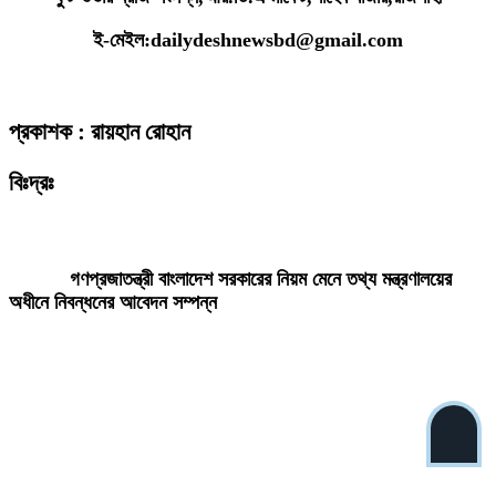
ই-মেইল:dailydeshnewsbd@gmail.com
প্রকাশক : রায়হান রোহান
বিঃদ্রঃ
ডেইলি দেশ নিউজ ডটকম’র প্রকাশিত/প্রচারিত কোনো সংবাদ, তথ্য, ছবি, আলোকচিত্র,
রেখাচিত্র, ভিডিওচিত্র, অডিও কনটেন্ট কপিরাইট আইনে পূর্বানুমতি ছাড়া ব্যবহার করা যাবে
না।
গণপ্রজাতন্ত্রী বাংলাদেশ সরকারের নিয়ম মেনে তথ্য মন্ত্রণালয়ের
অধীনে নিবন্ধনের আবেদন সম্পন্ন