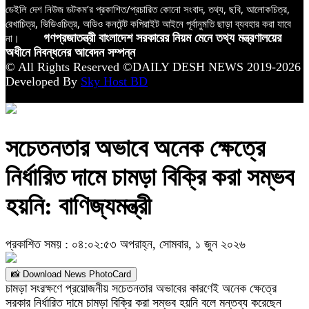
ডেইলি দেশ নিউজ ডটকম’র প্রকাশিত/প্রচারিত কোনো সংবাদ, তথ্য, ছবি, আলোকচিত্র,
রেখাচিত্র, ভিডিওচিত্র, অডিও কনটেন্ট কপিরাইট আইনে পূর্বানুমতি ছাড়া ব্যবহার করা যাবে
না।
গণপ্রজাতন্ত্রী বাংলাদেশ সরকারের নিয়ম মেনে তথ্য মন্ত্রণালয়ের
অধীনে নিবন্ধনের আবেদন সম্পন্ন
© All Rights Reserved ©DAILY DESH NEWS 2019-2026
Developed By
Sky Host BD
সচেতনতার অভাবে অনেক ক্ষেত্রে
নির্ধারিত দামে চামড়া বিক্রি করা সম্ভব
হয়নি: বাণিজ্যমন্ত্রী
প্রকাশিত সময় : ০৪:০২:৫৩ অপরাহ্ন, সোমবার, ১ জুন ২০২৬
📸 Download News PhotoCard
চামড়া সংরক্ষণে প্রয়োজনীয় সচেতনতার অভাবের কারণেই অনেক ক্ষেত্রে
সরকার নির্ধারিত দামে চামড়া বিক্রি করা সম্ভব হয়নি বলে মন্তব্য করেছেন