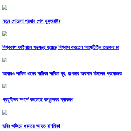
নতুন গোয়েন্দা প্রধান পেল যুক্তরাষ্ট্র
বিশ্বকাপ ফাইনালে ষড়যন্ত্র হয়েছে বিশ্বাস করতেন আর্জেন্টাইন তারকার মা
আবারও শাকিব খানের নায়িকা সাবিলা নূর, জল্পনার অবসান ঘটালেন প্রযোজক
প্রযুক্তির স্পর্শে বদলেছে বন্ধুত্বের ব্যাকরণ
ছবির শুটিংয়ে গুরুতর আহত রাশমিকা