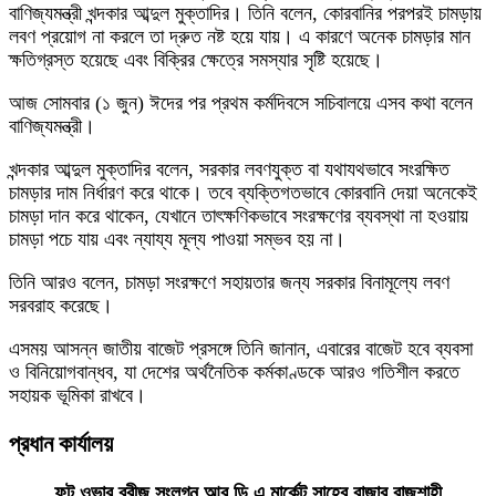
বাণিজ্যমন্ত্রী খন্দকার আব্দুল মুক্তাদির। তিনি বলেন, কোরবানির পরপরই চামড়ায়
লবণ প্রয়োগ না করলে তা দ্রুত নষ্ট হয়ে যায়। এ কারণে অনেক চামড়ার মান
ক্ষতিগ্রস্ত হয়েছে এবং বিক্রির ক্ষেত্রে সমস্যার সৃষ্টি হয়েছে।
আজ সোমবার (১ জুন) ঈদের পর প্রথম কর্মদিবসে সচিবালয়ে এসব কথা বলেন
বাণিজ্যমন্ত্রী।
খন্দকার আব্দুল মুক্তাদির বলেন, সরকার লবণযুক্ত বা যথাযথভাবে সংরক্ষিত
চামড়ার দাম নির্ধারণ করে থাকে। তবে ব্যক্তিগতভাবে কোরবানি দেয়া অনেকেই
চামড়া দান করে থাকেন, যেখানে তাৎক্ষণিকভাবে সংরক্ষণের ব্যবস্থা না হওয়ায়
চামড়া পচে যায় এবং ন্যায্য মূল্য পাওয়া সম্ভব হয় না।
তিনি আরও বলেন, চামড়া সংরক্ষণে সহায়তার জন্য সরকার বিনামূল্যে লবণ
সরবরাহ করেছে।
এসময় আসন্ন জাতীয় বাজেট প্রসঙ্গে তিনি জানান, এবারের বাজেট হবে ব্যবসা
ও বিনিয়োগবান্ধব, যা দেশের অর্থনৈতিক কর্মকাণ্ডকে আরও গতিশীল করতে
সহায়ক ভূমিকা রাখবে।
প্রধান কার্যালয়
ফুট ওভার ব্রীজ সংলগ্ন,আর.ডি.এ মার্কেট,সাহেব বাজার,রাজশাহী