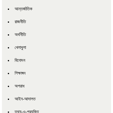
আন্তর্জাতিক
রাজনীতি
অর্থনীতি
খেলাধুলা
বিনোদন
শিক্ষাঙ্গন
অপরাধ
আইন-আদালত
তথ্য-ও-প্রযুক্তি