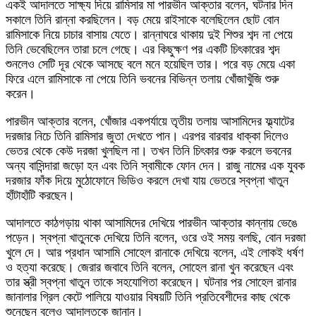
একই আদালতে সাক্ষ্য দিয়ে রামিসার মা পারভীন আক্তার বলেন, ঘটনার দিন
সকালে তিনি রান্না করছিলেন। বড় মেয়ে রাইসাকে বলেছিলেন ছোট বোন
রামিসাকে নিয়ে চাচার বাসায় যেতে। রান্নাঘরে থাকায় দুই শিশুর শব্দ না পেয়ে
তিনি ভেবেছিলেন তারা চলে গেছে। এর কিছুক্ষণ পর একটি চিৎকারের শব্দ
শুনলেও সেটি দূর থেকে আসছে বলে মনে হয়েছিল তার। পরে বড় মেয়ে একা
ফিরে এলে রামিসাকে না পেয়ে তিনি ভবনের বিভিন্ন তলায় খোঁজাখুঁজি শুরু
করেন।
পারভীন আক্তার বলেন, খোঁজার একপর্যায়ে তৃতীয় তলায় আসামিদের ফ্ল্যাটের
দরজার নিচে তিনি রামিসার জুতা দেখতে পান। এরপর বারবার ধাক্কা দিলেও
ভেতর থেকে কেউ দরজা খুলছিল না। তখন তিনি চিৎকার শুরু করলে ভবনের
অন্য বাসিন্দারা জড়ো হন এবং তিনি স্বামীকে ফোন দেন। রাজু নামের এক যুবক
দরজার ফাঁক দিয়ে মুঠোফোনে ভিডিও করলে দেখা যায় ভেতরে স্বপ্না খাতুন
হাঁটাহাঁটি করছেন।
আদালতে কাঠগড়ায় থাকা আসামিদের দেখিয়ে পারভীন আক্তার কান্নায় ভেঙে
পড়েন। স্বপ্না খাতুনকে দেখিয়ে তিনি বলেন, ওরে ওই সময় বলছি, বোন দরজা
খুলে দে। আর প্রধান আসামি সোহেল রানাকে দেখিয়ে বলেন, এই লোকই ধর্ষণ
ও হত্যা করেছে। জেরার জবাবে তিনি বলেন, সোহেল রানা খুন করেছেন এবং
তার স্ত্রী স্বপ্না খাতুন তাকে সহযোগিতা করেছেন। ঘটনার পর সোহেল রানার
জানালার গ্রিল কেটে পালিয়ে যাওয়ার বিষয়টি তিনি প্রতিবেশীদের কাছ থেকে
শুনেছেন বলেও আদালতকে জানান।