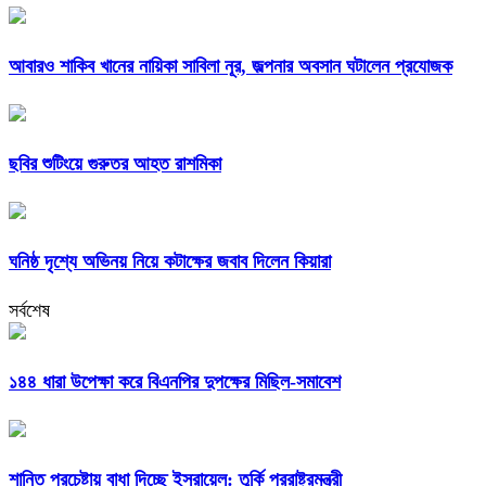
আবারও শাকিব খানের নায়িকা সাবিলা নূর, জল্পনার অবসান ঘটালেন প্রযোজক
ছবির শুটিংয়ে গুরুতর আহত রাশমিকা
ঘনিষ্ঠ দৃশ্যে অভিনয় নিয়ে কটাক্ষের জবাব দিলেন কিয়ারা
সর্বশেষ
১৪৪ ধারা উপেক্ষা করে বিএনপির দুপক্ষের মিছিল-সমাবেশ
শান্তি প্রচেষ্টায় বাধা দিচ্ছে ইসরায়েল: তুর্কি পররাষ্ট্রমন্ত্রী