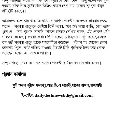
অন্য বাসিন্দারা জড়ো হন এবং তিনি স্বামীকে ফোন দেন। রাজু নামের এক যুবক
দরজার ফাঁক দিয়ে মুঠোফোনে ভিডিও করলে দেখা যায় ভেতরে স্বপ্না খাতুন
হাঁটাহাঁটি করছেন।
আদালতে কাঠগড়ায় থাকা আসামিদের দেখিয়ে পারভীন আক্তার কান্নায় ভেঙে
পড়েন। স্বপ্না খাতুনকে দেখিয়ে তিনি বলেন, ওরে ওই সময় বলছি, বোন দরজা
খুলে দে। আর প্রধান আসামি সোহেল রানাকে দেখিয়ে বলেন, এই লোকই ধর্ষণ
ও হত্যা করেছে। জেরার জবাবে তিনি বলেন, সোহেল রানা খুন করেছেন এবং
তার স্ত্রী স্বপ্না খাতুন তাকে সহযোগিতা করেছেন। ঘটনার পর সোহেল রানার
জানালার গ্রিল কেটে পালিয়ে যাওয়ার বিষয়টি তিনি প্রতিবেশীদের কাছ থেকে
শুনেছেন বলেও আদালতকে জানান।
সাক্ষ্য গ্রহণ শেষে আদালত মামলার পরবর্তী কার্যক্রমের দিন ধার্য করেন।
প্রধান কার্যালয়
ফুট ওভার ব্রীজ সংলগ্ন,আর.ডি.এ মার্কেট,সাহেব বাজার,রাজশাহী
ই-মেইল:dailydeshnewsbd@gmail.com