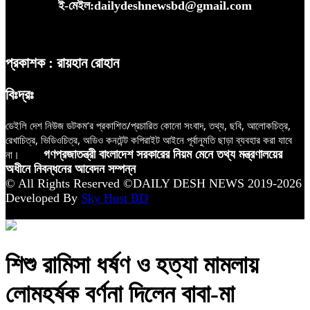
ই-মেইল:dailydeshnewsbd@gmail.com
প্রকাশক : রায়হান রোহান
বিঃদ্রঃ
ডেইলি দেশ নিউজ ডটকম’র প্রকাশিত/প্রচারিত কোনো সংবাদ, তথ্য, ছবি, আলোকচিত্র,
রেখাচিত্র, ভিডিওচিত্র, অডিও কনটেন্ট কপিরাইট আইনে পূর্বানুমতি ছাড়া ব্যবহার করা যাবে
না।
গণপ্রজাতন্ত্রী বাংলাদেশ সরকারের নিয়ম মেনে তথ্য মন্ত্রণালয়ের
অধীনে নিবন্ধনের আবেদন সম্পন্ন
© All Rights Reserved ©DAILY DESH NEWS 2019-2026
Developed By
Sky Host BD
শিশু রামিসা ধর্ষণ ও হত্যা মামলায়
লোমহর্ষক বর্ণনা দিলেন বাবা-মা