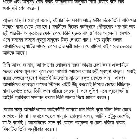
পড়েন এবং অসুস্থ বোধ করায় আদালতের অনুমতি নিয়ে চেয়ারে বসে তার
জবানবন্দি শেষ করেন।
আব্দুল হান্নান মোল্লা বলেন, ঘটনার দিন সকাল সাড়ে ৯টার দিকে তিনি অফিসের
উদ্দেশে বাসা থেকে বের হন। বনানীতে নিজের কর্মস্থলে পৌঁছানোর পরপরই তার
স্ত্রী পারভীন আক্তারের ফোন পেয়ে তিনি দ্রুত বাসায় ফিরে আসেন। সেখানে
এসে ভবনের সামনে প্রচুর মানুষের ভিড় দেখতে পান। পরে তৃতীয় তলায়
আসামিদের ফ্ল্যাটের সামনে গেলে তার স্ত্রী জানান যে রামিসা ওই ঘরের ভেতরে
আটকে আছে।
তিনি আরও জানান, আশপাশের লোকজন দরজা ভাঙার চেষ্টা করার একপর্যায়ে
ভেতর থেকে মূল লক খুলে দেন আসামি সোহেল রানার স্ত্রী স্বপ্না খাতুন। সবাই
ঘরের ভেতরে প্রবেশ করতেই টয়লেটের সামনে রক্ত দেখতে পান। এরপর
আসামিদের ব্যবহৃত কক্ষের স্টিলের খাটটি উঁচু করতেই নিজের মেয়ের বিচ্ছিন্ন
মাথা দেখতে পেয়ে তিনি জ্ঞান হারিয়ে ফেলেন। পরে পুলিশ এসে প্রয়োজনীয়
আইনি প্রক্রিয়া সম্পন্ন করলে তিনি থানায় গিয়ে মামলা করেন।
জেরার সময় আসামিপক্ষের আইনজীবী জানতে চান তিনি পুরো ঘটনা নিজ চোখে
দেখেছেন কি না। জবাবে আব্দুল হান্নান মোল্লা বলেন, আমি যতটুকু দেখেছি,
তা-ই বলেছি। আসামিদের সঙ্গে পূর্ব কোনো শত্রুতা বা চেনা-পরিচয় থাকার
বিষয়টিও তিনি অস্বীকার করেন।