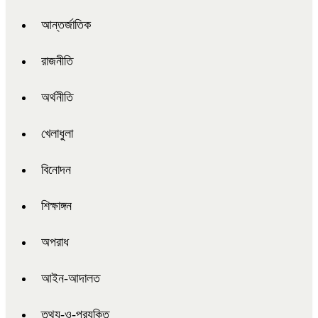
আন্তর্জাতিক
রাজনীতি
অর্থনীতি
খেলাধুলা
বিনোদন
শিক্ষাঙ্গন
অপরাধ
আইন-আদালত
তথ্য-ও-প্রযুক্তি