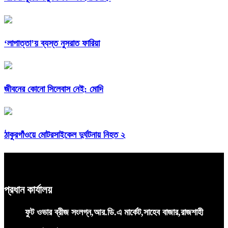
‘লাপাত্তা’য় ব্যস্ত নুসরাত ফারিয়া
জীবনের কোনো সিলেবাস নেই: মোদি
ঠাকুরগাঁওয়ে মোটরসাইকেল দুর্ঘটনায় নিহত ২
প্রধান কার্যালয়
ফুট ওভার ব্রীজ সংলগ্ন,আর.ডি.এ মার্কেট,সাহেব বাজার,রাজশাহী