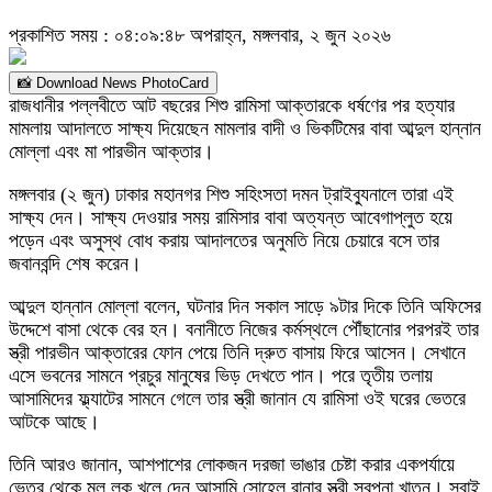
প্রকাশিত সময় : ০৪:০৯:৪৮ অপরাহ্ন, মঙ্গলবার, ২ জুন ২০২৬
📸 Download News PhotoCard
রাজধানীর পল্লবীতে আট বছরের শিশু রামিসা আক্তারকে ধর্ষণের পর হত্যার
মামলায় আদালতে সাক্ষ্য দিয়েছেন মামলার বাদী ও ভিকটিমের বাবা আব্দুল হান্নান
মোল্লা এবং মা পারভীন আক্তার।
মঙ্গলবার (২ জুন) ঢাকার মহানগর শিশু সহিংসতা দমন ট্রাইব্যুনালে তারা এই
সাক্ষ্য দেন। সাক্ষ্য দেওয়ার সময় রামিসার বাবা অত্যন্ত আবেগাপ্লুত হয়ে
পড়েন এবং অসুস্থ বোধ করায় আদালতের অনুমতি নিয়ে চেয়ারে বসে তার
জবানবন্দি শেষ করেন।
আব্দুল হান্নান মোল্লা বলেন, ঘটনার দিন সকাল সাড়ে ৯টার দিকে তিনি অফিসের
উদ্দেশে বাসা থেকে বের হন। বনানীতে নিজের কর্মস্থলে পৌঁছানোর পরপরই তার
স্ত্রী পারভীন আক্তারের ফোন পেয়ে তিনি দ্রুত বাসায় ফিরে আসেন। সেখানে
এসে ভবনের সামনে প্রচুর মানুষের ভিড় দেখতে পান। পরে তৃতীয় তলায়
আসামিদের ফ্ল্যাটের সামনে গেলে তার স্ত্রী জানান যে রামিসা ওই ঘরের ভেতরে
আটকে আছে।
তিনি আরও জানান, আশপাশের লোকজন দরজা ভাঙার চেষ্টা করার একপর্যায়ে
ভেতর থেকে মূল লক খুলে দেন আসামি সোহেল রানার স্ত্রী স্বপ্না খাতুন। সবাই