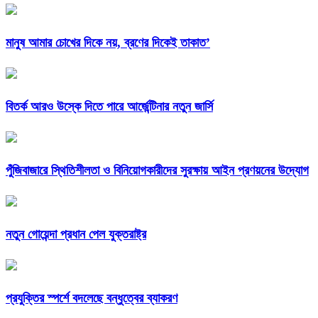
মানুষ আমার চোখের দিকে নয়, ব্রণের দিকেই তাকাত’
বিতর্ক আরও উস্কে দিতে পারে আর্জেন্টিনার নতুন জার্সি
পুঁজিবাজারে স্থিতিশীলতা ও বিনিয়োগকারীদের সুরক্ষায় আইন প্রণয়নের উদ্যোগ
নতুন গোয়েন্দা প্রধান পেল যুক্তরাষ্ট্র
প্রযুক্তির স্পর্শে বদলেছে বন্ধুত্বের ব্যাকরণ