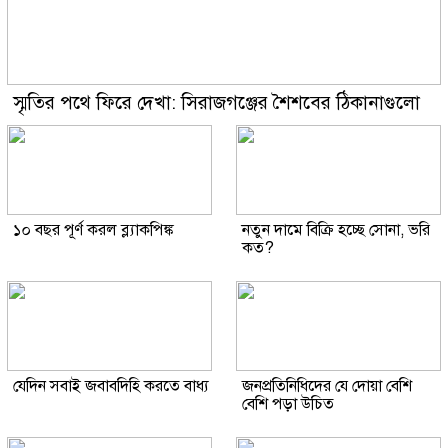
স্মৃতির পথে ফিরে দেখা: সিরাজগঞ্জের শৈশবের ঠিকানাগুলো
১০ বছর পূর্ণ করল ব্ল্যাকপিঙ্ক
নতুন দামে বিক্রি হচ্ছে সোনা, ভরি
কত?
যেদিন সবাই জবাবদিহি করতে বাধ্য
জনপ্রতিনিধিদের যে দোয়া বেশি
বেশি পড়া উচিত