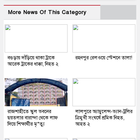
More News Of This Category
বগুড়ায় দাঁড়িয়ে থাকা ট্রাকে
রহনপুর রেলওয়ে স্টেশনে তালা!
আরেক ট্রাকের ধাক্কা, নিহত ২
রাজশাহীতে স্কুল ভবনের
লালপুরে অ্যাম্বুলেন্স-ভ্যান-ট্রলির
ছয়তলার বারান্দা থেকে লাফ
ত্রিমুখী সংঘর্ষে শ্রমিক নিহত,
দিয়ে শিক্ষার্থীর মৃ*ত্যু
আহত ২