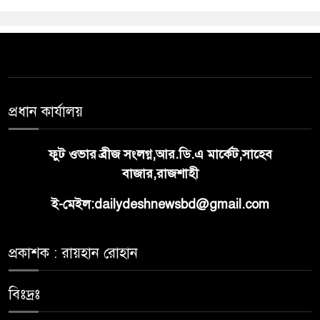
প্রধান কার্যালয়
ফুট ওভার ব্রীজ সংলগ্ন,আর.ডি.এ মার্কেট,সাহেব
বাজার,রাজশাহী
ই-মেইল:dailydeshnewsbd@gmail.com
প্রকাশক : রায়হান রোহান
বিঃদ্রঃ