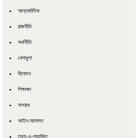
আন্তর্জাতিক
রাজনীতি
অর্থনীতি
খেলাধুলা
বিনোদন
শিক্ষাঙ্গন
অপরাধ
আইন-আদালত
তথ্য-ও-প্রযুক্তি