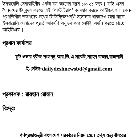
ইসরায়েলি সেনাবাহিনীর একটা বড় অংশের বয়স ১৮-২১ বছর। তাই এসব
সৈন্যদের উদ্বুদ্ধ করতে এই ‘থার্স্ট ট্রাপ’ ব্যবহার করছে আইডিএফ। কেননা
প্রগতিশীল তরুণদের মধ্যে ফিলিস্তিনপন্থী মনোভাব থাকলেও তারা যাতে
ইসরায়েলি সেনাদের প্রতি আকর্ষণ অনুভব করে সেটাই অর্জন করতে চাচ্ছে
আইডিএফ।
প্রধান কার্যালয়
ফুট ওভার ব্রীজ সংলগ্ন,আর.ডি.এ মার্কেট,সাহেব বাজার,রাজশাহী
ই-মেইল:dailydeshnewsbd@gmail.com
প্রকাশক : রায়হান রোহান
বিঃদ্রঃ
ডেইলি দেশ নিউজ ডটকম’র প্রকাশিত/প্রচারিত কোনো সংবাদ, তথ্য, ছবি, আলোকচিত্র,
রেখাচিত্র, ভিডিওচিত্র, অডিও কনটেন্ট কপিরাইট আইনে পূর্বানুমতি ছাড়া ব্যবহার করা যাবে
না।
গণপ্রজাতন্ত্রী বাংলাদেশ সরকারের নিয়ম মেনে তথ্য মন্ত্রণালয়ের