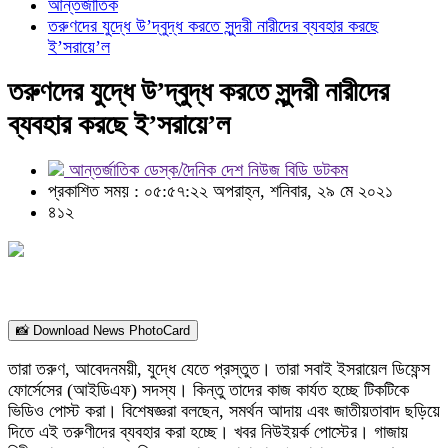
আন্তর্জাতিক
তরুণদের যুদ্ধে উ’দ্বুদ্ধ করতে সুন্দরী নারীদের ব্যবহার করছে
ই’সরায়ে’ল
তরুণদের যুদ্ধে উ’দ্বুদ্ধ করতে সুন্দরী নারীদের
ব্যবহার করছে ই’সরায়ে’ল
আন্তর্জাতিক ডেস্ক/দৈনিক দেশ নিউজ বিডি ডটকম
প্রকাশিত সময় : ০৫:৫৭:২২ অপরাহ্ন, শনিবার, ২৯ মে ২০২১
৪১২
📸 Download News PhotoCard
তারা তরুণ, আবেদনময়ী, যুদ্ধে যেতে প্রস্তুত। তারা সবাই ইসরায়েল ডিফেন্স
ফোর্সেসের (আইডিএফ) সদস্য। কিন্তু তাদের কাজ কার্যত হচ্ছে টিকটিকে
ভিডিও পোস্ট করা। বিশেষজ্ঞরা বলছেন, সমর্থন আদায় এবং জাতীয়তাবাদ ছড়িয়ে
দিতে এই তরুণীদের ব্যবহার করা হচ্ছে। খবর নিউইয়র্ক পোস্টের। গাজায়