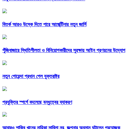
বিতর্ক আরও উস্কে দিতে পারে আর্জেন্টিনার নতুন জার্সি
পুঁজিবাজারে স্থিতিশীলতা ও বিনিয়োগকারীদের সুরক্ষায় আইন প্রণয়নের উদ্যোগ
নতুন গোয়েন্দা প্রধান পেল যুক্তরাষ্ট্র
প্রযুক্তির স্পর্শে বদলেছে বন্ধুত্বের ব্যাকরণ
আবারও শাকিব খানের নায়িকা সাবিলা নূর, জল্পনার অবসান ঘটালেন প্রযোজক