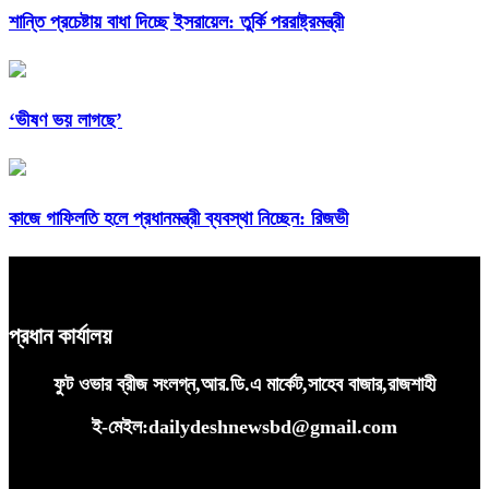
শান্তি প্রচেষ্টায় বাধা দিচ্ছে ইসরায়েল: তুর্কি পররাষ্ট্রমন্ত্রী
‘ভীষণ ভয় লাগছে’
কাজে গাফিলতি হলে প্রধানমন্ত্রী ব্যবস্থা নিচ্ছেন: রিজভী
প্রধান কার্যালয়
ফুট ওভার ব্রীজ সংলগ্ন,আর.ডি.এ মার্কেট,সাহেব বাজার,রাজশাহী
ই-মেইল:dailydeshnewsbd@gmail.com