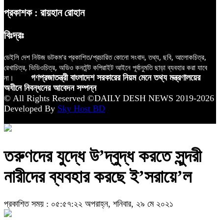
প্রকাশক : রায়হান রোহান
বিঃদ্রঃ
ডেইলি দেশ নিউজ ডটকম’র প্রকাশিত/প্রচারিত কোনো সংবাদ, তথ্য, ছবি, আলোকচিত্র,
রেখাচিত্র, ভিডিওচিত্র, অডিও কনটেন্ট কপিরাইট আইনে পূর্বানুমতি ছাড়া ব্যবহার করা যাবে
না।
গণপ্রজাতন্ত্রী বাংলাদেশ সরকারের নিয়ম মেনে তথ্য মন্ত্রণালয়ের
অধীনে নিবন্ধনের আবেদন সম্পন্ন
© All Rights Reserved ©DAILY DESH NEWS 2019-2026
Developed By
Sky Host BD
তরুণদের যুদ্ধে উ’দ্বুদ্ধ করতে সুন্দরী
নারীদের ব্যবহার করছে ই’সরায়ে’ল
প্রকাশিত সময় : ০৫:৫৭:২২ অপরাহ্ন, শনিবার, ২৯ মে ২০২১