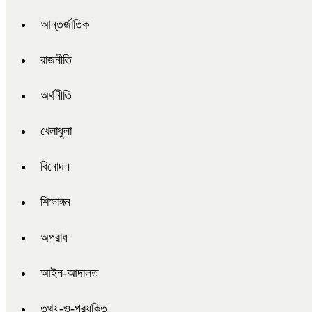
আন্তর্জাতিক
রাজনীতি
অর্থনীতি
খেলাধুলা
বিনোদন
শিক্ষাঙ্গন
অপরাধ
আইন-আদালত
তথ্য-ও-প্রযুক্তি