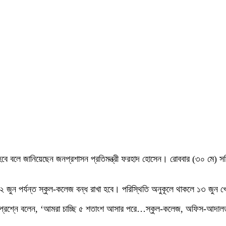
য়া হবে বলে জানিয়েছেন জনপ্রশাসন প্রতিমন্ত্রী ফরহাদ হোসেন। রোববার (৩০ মে) সচ
ী ১২ জুন পর্যন্ত স্কুল-কলেজ বন্ধ রাখা হবে। পরিস্থিতি অনুকূলে থাকলে ১৩ জুন
ের প্রশ্নে বলেন, ‘আমরা চাচ্ছি ৫ শতাংশ আসার পরে…স্কুল-কলেজ, অফিস-আদালত 