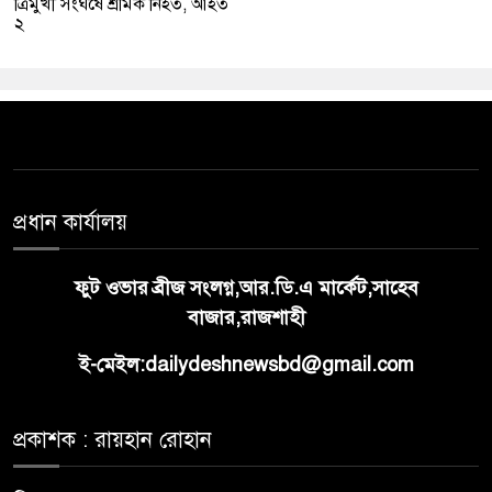
ত্রিমুখী সংঘর্ষে শ্রমিক নিহত, আহত
২
প্রধান কার্যালয়
ফুট ওভার ব্রীজ সংলগ্ন,আর.ডি.এ মার্কেট,সাহেব
বাজার,রাজশাহী
ই-মেইল:dailydeshnewsbd@gmail.com
প্রকাশক : রায়হান রোহান