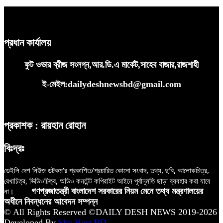
প্রধান কার্যালয়
ফুট ওভার ব্রীজ সংলগ্ন,আর.ডি.এ মার্কেট,সাহেব বাজার,রাজশাহী
ই-মেইল:dailydeshnewsbd@gmail.com
প্রকাশক : রায়হান রোহান
বিঃদ্রঃ
ডেইলি দেশ নিউজ ডটকম’র প্রকাশিত/প্রচারিত কোনো সংবাদ, তথ্য, ছবি, আলোকচিত্র,
রেখাচিত্র, ভিডিওচিত্র, অডিও কনটেন্ট কপিরাইট আইনে পূর্বানুমতি ছাড়া ব্যবহার করা যাবে
না।
গণপ্রজাতন্ত্রী বাংলাদেশ সরকারের নিয়ম মেনে তথ্য মন্ত্রণালয়ের
অধীনে নিবন্ধনের আবেদন সম্পন্ন
© All Rights Reserved ©DAILY DESH NEWS 2019-2026
Developed By
Sky Host BD