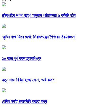
রাষ্ট্রপতির শপথ গ্রহণ অনুষ্ঠান পরিচালনায় ৬ কমিটি গঠন
স্মৃতির পথে ফিরে দেখা: সিরাজগঞ্জের শৈশবের ঠিকানাগুলো
১০ বছর পূর্ণ করল ব্ল্যাকপিঙ্ক
নতুন দামে বিক্রি হচ্ছে সোনা, ভরি কত?
যেদিন সবাই জবাবদিহি করতে বাধ্য