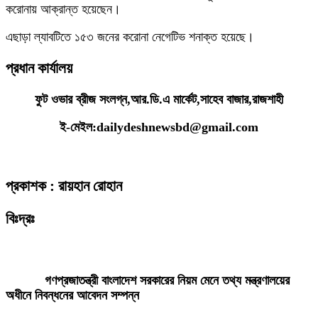
করোনায় আক্রান্ত হয়েছেন।
এছাড়া ল্যাবটিতে ১৫৩ জনের করোনা নেগেটিভ শনাক্ত হয়েছে।
প্রধান কার্যালয়
ফুট ওভার ব্রীজ সংলগ্ন,আর.ডি.এ মার্কেট,সাহেব বাজার,রাজশাহী
ই-মেইল:dailydeshnewsbd@gmail.com
প্রকাশক : রায়হান রোহান
বিঃদ্রঃ
ডেইলি দেশ নিউজ ডটকম’র প্রকাশিত/প্রচারিত কোনো সংবাদ, তথ্য, ছবি, আলোকচিত্র,
রেখাচিত্র, ভিডিওচিত্র, অডিও কনটেন্ট কপিরাইট আইনে পূর্বানুমতি ছাড়া ব্যবহার করা যাবে
না।
গণপ্রজাতন্ত্রী বাংলাদেশ সরকারের নিয়ম মেনে তথ্য মন্ত্রণালয়ের
অধীনে নিবন্ধনের আবেদন সম্পন্ন