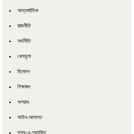
আন্তর্জাতিক
রাজনীতি
অর্থনীতি
খেলাধুলা
বিনোদন
শিক্ষাঙ্গন
অপরাধ
আইন-আদালত
তথ্য-ও-প্রযুক্তি