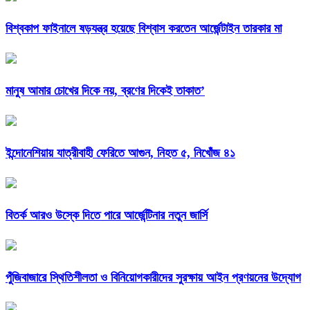
বিশ্বকাপ ফাইনালে ষড়যন্ত্র হয়েছে বিশ্বাস করতেন আর্জেন্টাইন তারকার মা
মানুষ আমার চোখের দিকে নয়, ব্রণের দিকেই তাকাত’
ইন্দোনেশিয়ায় যাত্রীবাহী ফেরিতে আগুন, নিহত ৫, নিখোঁজ ৪১
বিতর্ক আরও উস্কে দিতে পারে আর্জেন্টিনার নতুন জার্সি
পুঁজিবাজারে স্থিতিশীলতা ও বিনিয়োগকারীদের সুরক্ষায় আইন প্রণয়নের উদ্যোগ