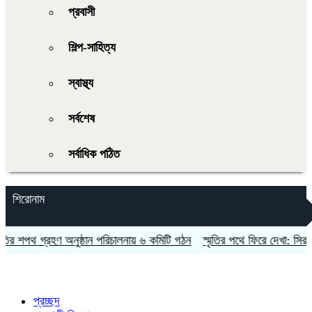
প্রবাসী
শিল্প-সাহিত্য
স্বাস্থ্য
সর্বশেষ
সর্বাধিক পঠিত
শিরোনাম
র শপথ গ্রহণ অনুষ্ঠান পরিচালনায় ৬ কমিটি গঠন
স্মৃতির পথে ফিরে দেখা: সিরাজগঞ্
প্রচ্ছদ