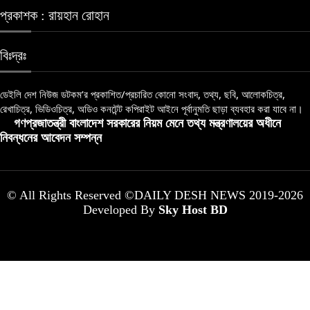
প্রকাশক : রায়হান রোহান
বিঃদ্রঃ
ডেইলি দেশ নিউজ ডটকম’র প্রকাশিত/প্রচারিত কোনো সংবাদ, তথ্য, ছবি, আলোকচিত্র,
রেখাচিত্র, ভিডিওচিত্র, অডিও কনটেন্ট কপিরাইট আইনে পূর্বানুমতি ছাড়া ব্যবহার করা যাবে না।
গণপ্রজাতন্ত্রী বাংলাদেশ সরকারের নিয়ম মেনে তথ্য মন্ত্রণালয়ের অধীনে
নিবন্ধনের আবেদন সম্পন্ন
© All Rights Reserved ©DAILY DESH NEWS 2019-2026
Developed By
Sky Host BD