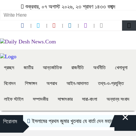
শুক্রবার, ০৭ অগাস্ট ২০২৬, ২৩ শ্রাবণ ১৪৩৩ বঙ্গাব্দ
প্রচ্ছদ
জাতীয়
আন্তর্জাতিক
রাজনীতি
অর্থনীতি
খেলাধুলা
বিনোদন
শিক্ষাঙ্গন
অপরাধ
আইন-আদালত
তথ্য-ও-প্রযুক্তি
লাইফ স্টাইল
সম্পাদকীয়
সাক্ষাৎকার
সারা-বাংলা
অন্যান্য সংবাদ
×
ইসলামের প্রথম জুমার খুতবায় যে বার্তা দেন মহানবী (সা.)
কাউক
শিরোনাম