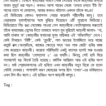
নেন নায়িকা। যেখানে ক্যামেরার সামনে পোজ দেওয়ার ফাঁকে জাহ্নবীর মস্তির
নানান মুহূর্ত ধরা পড়ল। কখনও আশা পারেখ সেজে ‘চলতে চলতে ইঁউ হি’
গানের তালে পা মেলালেন, আবার কখনও ঘটালেন একদম হটকে কাণ্ড!
এই ভিডিয়োর কোনও ক্যাপশন শেয়ার করেননি শ্রীদেবীর জানু। তবে
থ্রোব্যাক হ্যাশট্যাগের সঙ্গে বুঝিয়ে দিয়েছেন এটি পুরোনো ভিডিয়ো।
ভিডিয়োতে পিচ রঙা লেহেঙ্গায় পাওয়া গেল জাহ্নবীকে।ফটোগ্রাফার শুরুতেই
তাঁকে ক্যামেরার লেন্সের দিতে তাকাতে বললে মুখ ঘুরিয়েই জাহ্নবী জানান- ‘না,
আমি তাকাব না’।জাহ্নবীর ফ্যানেরা মুগ্ধ নায়িকার এই ‘মটরগস্তি’ দেখে।
কেউ লিখছেন ‘মিষ্টি’, কেউ ‘সুন্দরী’, লাল হৃদয়ের ইমোজিতে ভরে যাচ্ছে
কমেন্ট বক্স।অন্যদিকে, কাজের ক্ষেত্রে সদ্য ‘গুড লাক জেরি’ ছবির কাজ
শেষ করেছেন জাহ্নবী। করোনা পরিস্থিতি একটু ধাতস্থ হলেই শুরু হওয়ার
কথা ছিল জাহ্নবীর ‘দোস্তানা ২’ এর শ্যুটিং। কিন্তু সেই ছবি ঘিরে
গতমাসেই বড় বিতর্ক তৈরি হয়েছে। কার্তিক আরিয়ান আর এই ছবির অংশ
নন। ধর্মা প্রোডাকশনের এই ছবিতে এখন জাহ্নবীর নতুন হিরো কে হবেন
সেটাই দেখবার। পাশাপাশি করণ জোহরের অপর ছিল ‘তখত’-এর ভবিষ্যতও
এখন বিশ বাঁও জলে। এই ছবিরও অংশ জাহ্নবী কাপুর।
Tag :