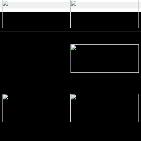
কাউকে জীবনসঙ্গী হিসেবে পাওয়ার জন্য
ইসলামে এতিম ও বিধবার অধিকার
দোয়া করা যাবে?
অস্ট্রেলিয়ার নাগরিকত্ব পেলেন ইরানের
সেই ২ নারী ফুটবলার
ফুটবলে নতুন অধ্যায় শুরু করলেন
রিয়াল বেটিসের কাছে হেরে শিরোপা ধরে
আর্জেন্টাইন তারকা
রাখার মিশনে বড় ধাক্কায় ক্ষুব্ধ আর্সেনাল
কোচ