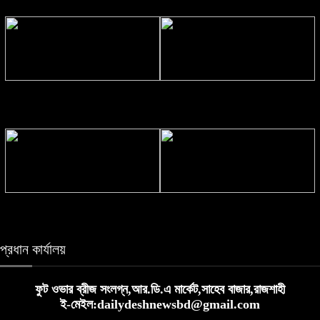
ইতালিয়ান চ্যাম্পিয়নের ১৬ গুণ, ইংলিশ
মাতৃত্বের অভিজ্ঞতায় নতুন সিনেমায়
প্রিমিয়ার লিগে উঠেই এত আয়
‘হামিদা’ চরিত্রে প্রীতি জিনতা
প্রেমের আগে টম-জেন্ডায়ার বন্ধুত্বের
লালপুরে অ্যাম্বুলেন্স-ভ্যান-ট্রলির ত্রিমুখী
অজানা ১০ তথ্য
সংঘর্ষে শ্রমিক নিহত, আহত ২
প্রধান কার্যালয়
ফুট ওভার ব্রীজ সংলগ্ন,আর.ডি.এ মার্কেট,সাহেব বাজার,রাজশাহী
ই-মেইল:dailydeshnewsbd@gmail.com