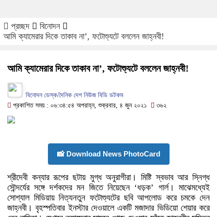
প্রচ্ছদ
বিনোদন
আমি ক্যামেরার দিকে তাকাব না’, ফটোশ্যুটে বললেন জাহ্নবী!
আমি ক্যামেরার দিকে তাকাব না’, ফটোশ্যুটে বললেন জাহ্নবী!
বিনোদন ডেস্ক/দৈনিক দেশ নিউজ বিডি ডটকম
প্রকাশিত সময় : ০৬:৩৪:৫৪ অপরাহ্ন, শুক্রবার, ৪ জুন ২০২১
৩৬২
📸 Download News PhotoCard
শ্রীদেবী কন্যার রূপের ছটায় মুগ্ধ অনুরাগীরা। মিষ্টি স্বভাব আর স্নিগ্ধ
সৌন্দর্যের সঙ্গে দর্শকদের মন জিতে নিয়েছেন ‘ধড়ক’ গার্ল। মাঝেমধ্যেই
সোশ্যাল মিডিয়ায় নিত্যনতুন ফটোশ্যুটের ছবি আপলোড করে চমকে দেন
জাহ্নবী। বৃহস্পতিবার ইনস্টার দেওয়ালে একটি মজাদার ভিডিয়ো শেয়ার করে