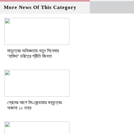
More News Of This Category
মাতৃত্বের অভিজ্ঞতায় নতুন সিনেমায়
‘হামিদা’ চরিত্রে প্রীতি জিনতা
প্রেমের আগে টম-জেন্ডায়ার বন্ধুত্বের
অজানা ১০ তথ্য