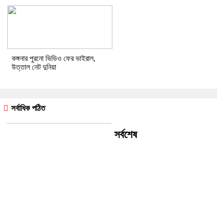
কঙ্গনার পুরনো ভিডিও ফের ভাইরাল,
উত্তাল নেট দুনিয়া
সর্বাধিক পঠিত
সর্বশেষ
ইন্দোনেশিয়ায় যাত্রীবাহী ফেরিতে আগুন,
নিহত ৫, নিখোঁজ ৪১