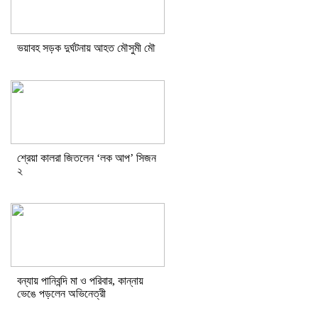
ভয়াবহ সড়ক দুর্ঘটনায় আহত মৌসুমী মৌ
শ্রেয়া কালরা জিতলেন ‘লক আপ’ সিজন
২
বন্যায় পানিবন্দি মা ও পরিবার, কান্নায়
ভেঙে পড়লেন অভিনেত্রী