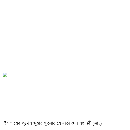
ঘনিষ্ঠ দৃশ্যে অভিনয় নিয়ে কটাক্ষের জবাব
দিলেন কিয়ারা
ছবির শুটিংয়ে গুরুতর আহত রাশমিকা
ইসলামের প্রথম জুমার খুতবায় যে বার্তা দেন মহানবী (সা.)