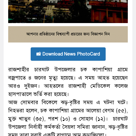
📸 Download News PhotoCard
রাজশাহীর চারঘাট উপজেলার চক কাপাশিয়া গ্রামে
বজ্রপাতে ৪ জনের মৃত্যু হয়েছে। এ সময় আহত হয়েছেন
আরও দুইজন। আহতদের রাজশাহী মেডিকেল কলেজ
হাসপাতালে ভর্তি করা হয়েছে।
আজ সোমবার বিকেলে ঝড়-বৃষ্টির সময় এ ঘটনা ঘটে।
নিহতরা হলেন, চক কাপাশিয়া গ্রামের আলেয়া বেগম (৫৫),
মুক্ত খাতুন (৩৫), পরশ (১০) ও সোহান (১২)। চারঘাট
উপজেলা নির্বাহী কর্মকর্তা সৈয়দা সমিরা জানান, ঝড়-বৃষ্টির
সময় তারা সবাই একটি বাগানে আম কুড়াচ্ছিলো।