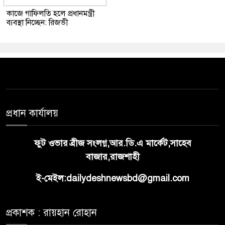
কাজে গাফিলতি হলে প্রধানমন্ত্রী
ব্যবস্থা নিচ্ছেন: রিজভী
প্রধান কার্যালয়
ফুট ওভার ব্রীজ সংলগ্ন,আর.ডি.এ মার্কেট,সাহেব
বাজার,রাজশাহী
ই-মেইল:dailydeshnewsbd@gmail.com
প্রকাশক : রায়হান রোহান