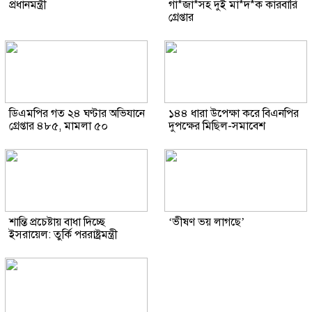
প্রধানমন্ত্রী
গাঁ*জা*সহ দুই মা*দ*ক কারবারি
গ্রেপ্তার
ডিএমপির গত ২৪ ঘণ্টার অভিযানে
১৪৪ ধারা উপেক্ষা করে বিএনপির
গ্রেপ্তার ৪৮৫, মামলা ৫০
দুপক্ষের মিছিল-সমাবেশ
শান্তি প্রচেষ্টায় বাধা দিচ্ছে
‘ভীষণ ভয় লাগছে’
ইসরায়েল: তুর্কি পররাষ্ট্রমন্ত্রী