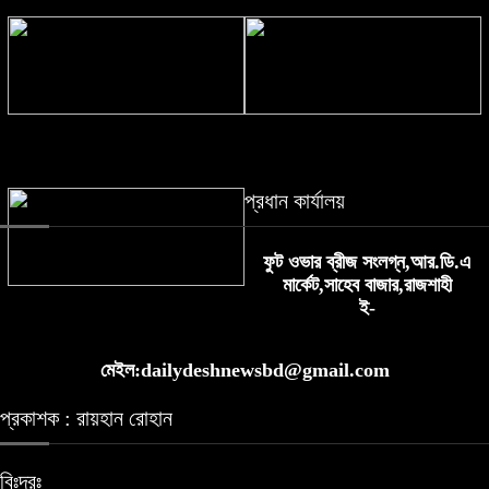
দুপুরের মধ্যে আট জেলায় ঝোড়ো হাওয়াসহ
অবসরে যাওয়া ৭৫ হাজার শিক্ষকের পাশে
বজ্রবৃষ্টির আশঙ্কা
প্রধানমন্ত্রী
প্রধান কার্যালয়
ফুট ওভার ব্রীজ সংলগ্ন,আর.ডি.এ
মার্কেট,সাহেব বাজার,রাজশাহী
হরমুজে নৌজোট গড়ার মার্কিন উদ্যোগে
ই-
ইউরোপের অনাগ্রহ
মেইল:dailydeshnewsbd@gmail.com
প্রকাশক : রায়হান রোহান
বিঃদ্রঃ