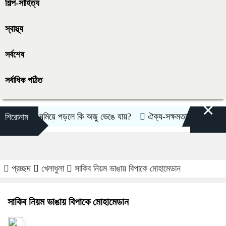
শিল্প-সাহিত্য
স্বাস্থ্য
সর্বশেষ
সর্বাধিক পঠিত
×
নামাজে ঘুমিয়ে পড়লে কি অজু ভেঙে যায়?
ঐক্য-সক্ষমতা পরীক্ষার্থে ন্যাটোভু
শিরোনাম
প্রচ্ছদ
খেলাধুলা
সাকিব নিয়ম ভাঙায় বিপাকে মোহামেডান
সাকিব নিয়ম ভাঙায় বিপাকে মোহামেডান