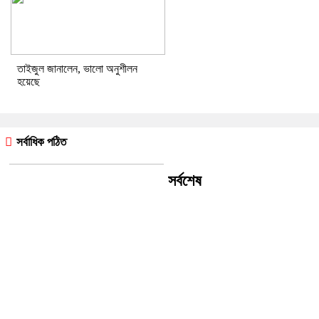
তাইজুল জানালেন, ভালো অনুশীলন
হয়েছে
সর্বাধিক পঠিত
সর্বশেষ
বিশ্বকাপ ফাইনালে ষড়যন্ত্র হয়েছে
বিশ্বাস করতেন আর্জেন্টাইন তারকার মা