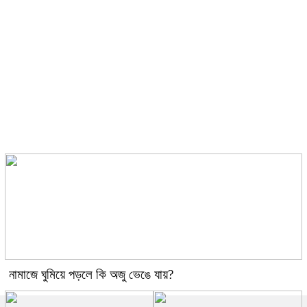
ছবির শুটিংয়ে গুরুতর আহত রাশমিকা
ঘনিষ্ঠ দৃশ্যে অভিনয় নিয়ে কটাক্ষের জবাব
দিলেন কিয়ারা
নামাজে ঘুমিয়ে পড়লে কি অজু ভেঙে যায়?