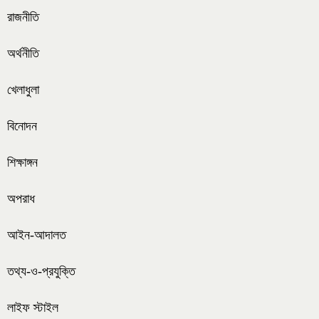
রাজনীতি
অর্থনীতি
খেলাধুলা
বিনোদন
শিক্ষাঙ্গন
অপরাধ
আইন-আদালত
তথ্য-ও-প্রযুক্তি
লাইফ স্টাইল