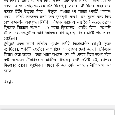
পর বিষয়টি গুরুত্বের সঙ্গে নিয়ে তদন্ত শুরু করে বিসিবি। আলী হোসেন
বলেন, আমরা মোহামেডানকে চিঠি দিয়েছি। তাদের দুই দিনের সময় দেয়া
হয়েছে চিঠির উত্তর দিতে। উত্তর পাওয়ার পর আমরা পরবর্তী পদক্ষেপ
নেবো। বিসিবি নিজেদের মতো করে ব্যবস্থা নেবে। জৈব সুরক্ষা বলয় নিয়ে
বেশ কড়াকাড়ি অবস্থানে বিসিবি। নিজস্ব খরচে এ বলয় তৈরি করেছে দেশের
ক্রিকেট নিয়ন্ত্রণ সংস্থা। ১২ দলের ক্রিকেটার, কোচিং স্টাফ, সাপোর্টিং
স্টাফ, ম্যানেজমেন্ট ও অফিসিয়ালদের রাখা হয়েছে ঢাকার চারটি পাঁচ তারকা
হোটেলে।
টুর্নামেন্ট শুরুর আগে বিসিবির প্রধান নির্বাহী নিজামউদ্দীন চৌধুরী সুজন
বলেছিলেন, প্রতিটি হোটেলে কমপ্লায়েন্স ম্যানেজার দেয়া হচ্ছে। চিকিৎসক
নিয়োগ দেয়া হয়েছে। তারা খেয়াল রাখবেন এবং যদি কোনো নিয়ম ভঙের ঘটনা
ঘটে আমাদের টেকনিক্যাল কমিটিও থাকবে। সেই কমিটি এই ব্যাপারে
সিদ্ধান্ত নেবে। প্রটোকল ভাঙলে কী হবে সেটা আমাদের নীতিমালায় বলা
আছে।
Tag :