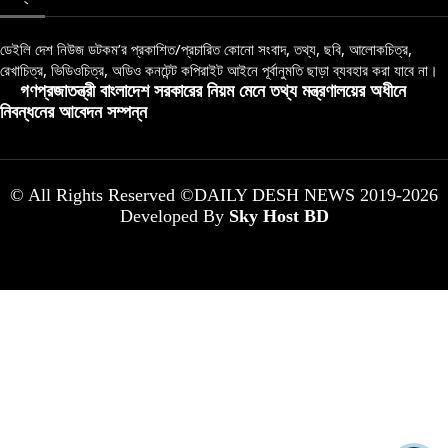
ডেইলি দেশ নিউজ ডটকম’র প্রকাশিত/প্রচারিত কোনো সংবাদ, তথ্য, ছবি, আলোকচিত্র,
রেখাচিত্র, ভিডিওচিত্র, অডিও কনটেন্ট কপিরাইট আইনে পূর্বানুমতি ছাড়া ব্যবহার করা যাবে না।
গণপ্রজাতন্ত্রী বাংলাদেশ সরকারের নিয়ম মেনে তথ্য মন্ত্রণালয়ের অধীনে
নিবন্ধনের আবেদন সম্পন্ন
© All Rights Reserved ©DAILY DESH NEWS 2019-2026
Developed By
Sky Host BD