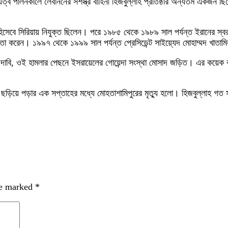
য়িত্ব পালনকালে লেবাননের সশস্ত্র বাহিনী হিজবুল্লাহ প্রতিষ্ঠার অন্যতম একজন ছ
েবে সিরিয়ায় নিযুক্ত ছিলেন। পরে ১৯৮৫ থেকে ১৯৮৯ সাল পর্যন্ত ইরানের স্বরাষ্
া করেন। ১৯৯৭ থেকে ১৯৯৯ সাল পর্যন্ত প্রেসিডেন্ট সাইয়্যেদ মোহাম্মদ খাতামি
 দাবি, ওই হামলার পেছনে ইসরায়েলের গোয়েন্দা সংস্থা মোসাদ জড়িত। এর কয়েক ব
 ছড়িয়ে পড়ার এক সপ্তাহের মধ্যে মোহতাশামিপুরের মৃত্যু হলো। হিজবুল্লাহ গত
re marked
*