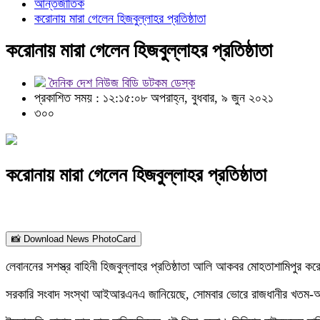
আন্তর্জাতিক
করোনায় মারা গেলেন হিজবুল্লাহর প্রতিষ্ঠাতা
করোনায় মারা গেলেন হিজবুল্লাহর প্রতিষ্ঠাতা
দৈনিক দেশ নিউজ বিডি ডটকম ডেস্ক
প্রকাশিত সময় : ১২:১৫:০৮ অপরাহ্ন, বুধবার, ৯ জুন ২০২১
৩০০
করোনায় মারা গেলেন হিজবুল্লাহর প্রতিষ্ঠাতা
📸 Download News PhotoCard
লেবাননের সশস্ত্র বাহিনী হিজবুল্লাহর প্রতিষ্ঠাতা আলি আকবর মোহতাশামিপুর
সরকারি সংবাদ সংস্থা আইআরএনএ জানিয়েছে, সোমবার ভোরে রাজধানীর খতম-আল