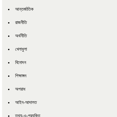
আন্তর্জাতিক
রাজনীতি
অর্থনীতি
খেলাধুলা
বিনোদন
শিক্ষাঙ্গন
অপরাধ
আইন-আদালত
তথ্য-ও-প্রযুক্তি