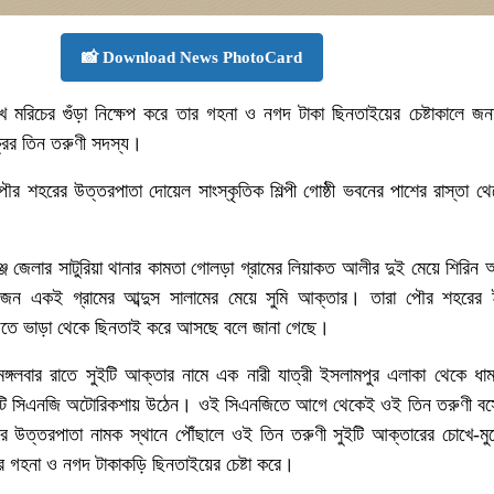
📸 Download News PhotoCard
খে মরিচের গুঁড়া নিক্ষেপ করে তার গহনা ও নগদ টাকা ছিনতাইয়ের চেষ্টাকালে জ
ের তিন তরুণী সদস্য।
পৌর শহরের উত্তরপাতা দোয়েল সাংস্কৃতিক শিল্পী গোষ্ঠী ভবনের পাশের রাস্তা থ
জ জেলার সাটুরিয়া থানার কামতা গোলড়া গ্রামের লিয়াকত আলীর দুই মেয়ে শিরিন
ন একই গ্রামের আব্দুস সালামের মেয়ে সুমি আক্তার। তারা পৌর শহরের 
িতে ভাড়া থেকে ছিনতাই করে আসছে বলে জানা গেছে।
, মঙ্গলবার রাতে সুইটি আক্তার নামে এক নারী যাত্রী ইসলামপুর এলাকা থেকে ধ
একটি সিএনজি অটোরিকশায় উঠেন। ওই সিএনজিতে আগে থেকেই ওই তিন তরুণী ব
উত্তরপাতা নামক স্থানে পৌঁছালে ওই তিন তরুণী সুইটি আক্তারের চোখে-মুখ
ণের গহনা ও নগদ টাকাকড়ি ছিনতাইয়ের চেষ্টা করে।