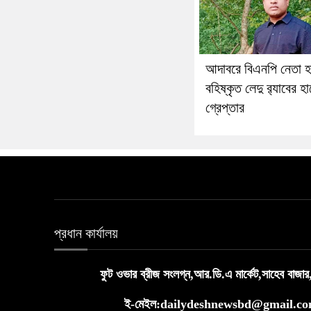
আদাবরে বিএনপি নেতা হ
বহিষ্কৃত লেদু র‍্যাবের হ
গ্রেপ্তার
প্রধান কার্যালয়
ফুট ওভার ব্রীজ সংলগ্ন,আর.ডি.এ মার্কেট,সাহেব বাজার
ই-মেইল:dailydeshnewsbd@gmail.c