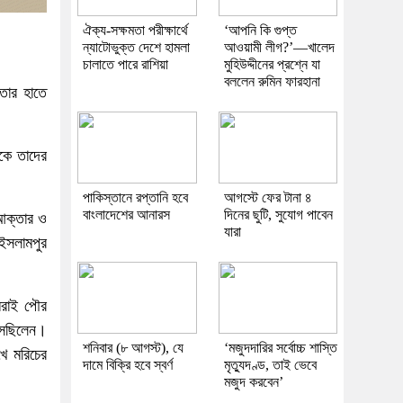
ঐক্য-সক্ষমতা পরীক্ষার্থে
‘আপনি কি গুপ্ত
ন্যাটোভুক্ত দেশে হামলা
আওয়ামী লীগ?’—খালেদ
চালাতে পারে রাশিয়া
মুহিউদ্দীনের প্রশ্নে যা
বললেন রুমিন ফারহানা
নতার হাতে
েকে তাদের
পাকিস্তানে রপ্তানি হবে
আগস্টে ফের টানা ৪
বাংলাদেশের আনারস
দিনের ছুটি, সুযোগ পাবেন
 আক্তার ও
যারা
ইসলামপুর
ামরাই পৌর
সেছিলেন।
শনিবার (৮ আগস্ট), যে
‘মজুদদারির সর্বোচ্চ শাস্তি
ে মরিচের
দামে বিক্রি হবে স্বর্ণ
মৃত্যুদণ্ড, তাই ভেবে
মজুদ করবেন’