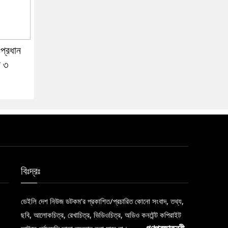
 প্রধান
র ৩
বিঃদ্রঃ
ডেইলি দেশ নিউজ ডটকম’র প্রকাশিত/প্রচারিত কোনো সংবাদ, তথ্য,
ছবি, আলোকচিত্র, রেখাচিত্র, ভিডিওচিত্র, অডিও কনটেন্ট কপিরাইট