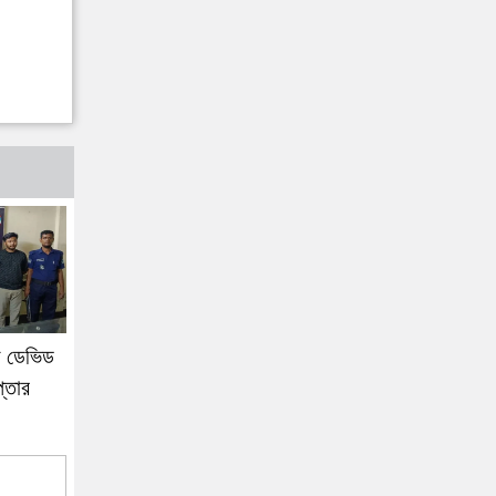
াসী ডেভিড
প্তার