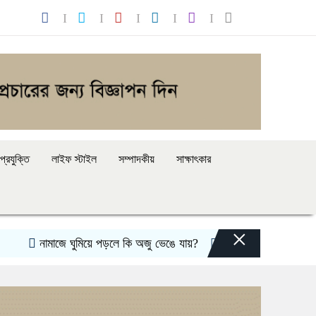
্রযুক্তি
লাইফ স্টাইল
সম্পাদকীয়
সাক্ষাৎকার
×
নামাজে ঘুমিয়ে পড়লে কি অজু ভেঙে যায়?
ঐক্য-সক্ষমতা পরীক্ষার্থে ন্যাটোভ