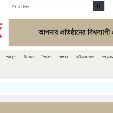
খেলাধুলা
বিনোদন
শিক্ষাঙ্গন
অপরাধ
আইন-আদালত
তথ্য-ও-প