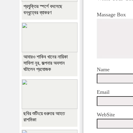
প্রযুক্তির স্পর্শে বদলেছে
বন্ধুত্বের ব্যাকরণ
Massage Box
আবারও শাকিব খানের নায়িকা
সাবিলা নূর, জল্পনার অবসান
ঘটালেন প্রযোজক
Name
Email
ছবির শুটিংয়ে গুরুতর আহত
WebSite
রাশমিকা