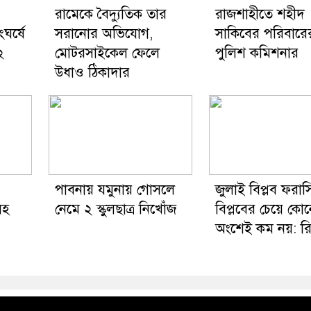
রামেকে বৈদ্যুতিক তার
রাজশাহীতে শহীদ
ংঘর্ষে
সরানোর অভিযোগ,
সাকিবের পরিবারে
২
মোটরসাইকেল ফেলে
পুলিশ কমিশনার
উধাও ঠিকাদার
পাবনায় যমুনায় গোসলে
জুলাই বিপ্লব ফরাস
সহ
নেমে ২ স্কুলছাত্র নিখোঁজ
বিপ্লবের চেয়ে কো
অংশেই কম নয়: র