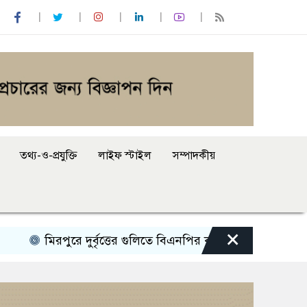
তথ্য-ও-প্রযুক্তি
লাইফ স্টাইল
সম্পাদকীয়
×
মিরপুরে দুর্বৃত্তের গুলিতে বিএনপির কর্মীসহ আহত ২
শেখ হাসি