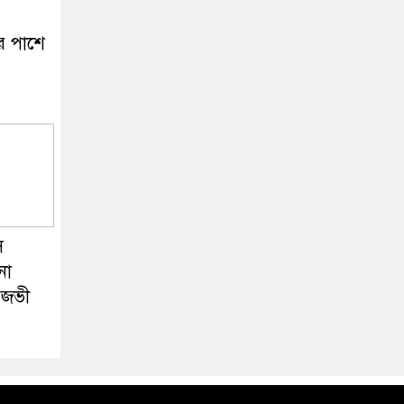
র পাশে
ি
নো
িজভী