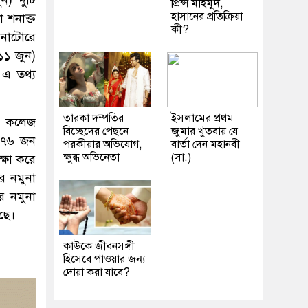
প্রিন্স মাহমুদ,
হাসানের প্রতিক্রিয়া
 শনাক্ত
কী?
 নাটোরে
১১ জুন)
 এ তথ্য
তারকা দম্পতির
ইসলামের প্রথম
ল কলেজ
বিচ্ছেদের পেছনে
জুমার খুতবায় যে
 ৫৭৬ জন
পরকীয়ার অভিযোগ,
বার্তা দেন মহানবী
ক্ষুব্ধ অভিনেতা
(সা.)
্ষা করে
 নমুনা
 নমুনা
ছে।
কাউকে জীবনসঙ্গী
হিসেবে পাওয়ার জন্য
দোয়া করা যাবে?