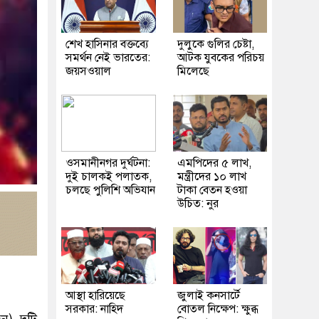
শেখ হাসিনার বক্তব্যে
দুলুকে গুলির চেষ্টা,
সমর্থন নেই ভারতের:
আটক যুবকের পরিচয়
জয়সওয়াল
মিলেছে
ওসমানীনগর দুর্ঘটনা:
এমপিদের ৫ লাখ,
দুই চালকই পলাতক,
মন্ত্রীদের ১০ লাখ
চলছে পুলিশি অভিযান
টাকা বেতন হওয়া
উচিত: নুর
আস্থা হারিয়েছে
জুলাই কনসার্টে
সরকার: নাহিদ
বোতল নিক্ষেপ: ক্ষুব্ধ
ন) দুটি