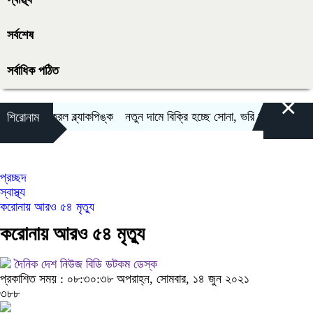
সর্বশেষ
সর্বাধিক পঠিত
×
বছর পূর্ণ করল ব্ল্যাকপিঙ্ক
নতুন দামে বিক্রি হচ্ছে সোনা, ভরি কত?
যেদিন সব
শিরোনাম
প্রচ্ছদ
স্বাস্থ্য
করোনায় আরও ৫৪ মৃত্যু
করোনায় আরও ৫৪ মৃত্যু
দৈনিক দেশ নিউজ বিডি ডটকম ডেস্ক
প্রকাশিত সময় : ০৮:৩০:৩৮ অপরাহ্ন, সোমবার, ১৪ জুন ২০২১
৩৮৮