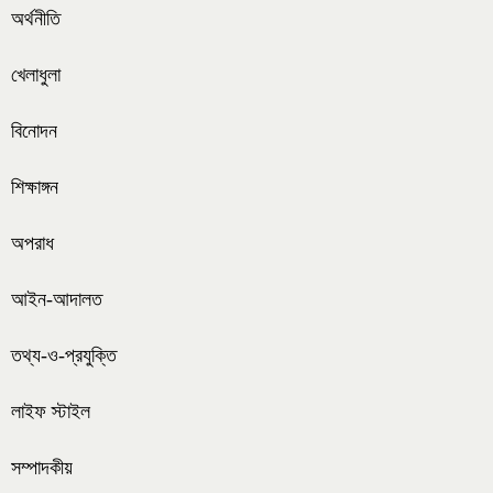
অর্থনীতি
খেলাধুলা
বিনোদন
শিক্ষাঙ্গন
অপরাধ
আইন-আদালত
তথ্য-ও-প্রযুক্তি
লাইফ স্টাইল
সম্পাদকীয়