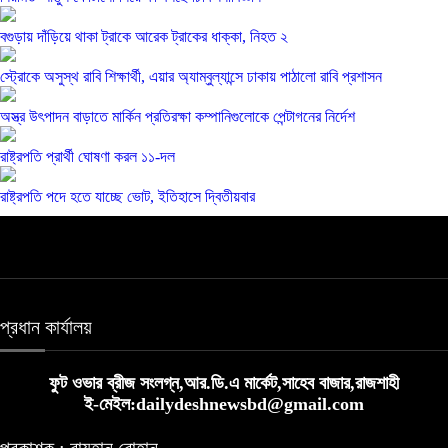
বগুড়ায় দাঁড়িয়ে থাকা ট্রাকে আরেক ট্রাকের ধাক্কা, নিহত ২
স্ট্রোকে অসুস্থ রাবি শিক্ষার্থী, এয়ার অ্যাম্বুল্যান্সে ঢাকায় পাঠালো রাবি প্রশাসন
অস্ত্র উৎপাদন বাড়াতে মার্কিন প্রতিরক্ষা কম্পানিগুলোকে পেন্টাগনের নির্দেশ
রাষ্ট্রপতি প্রার্থী ঘোষণা করল ১১-দল
রাষ্ট্রপতি পদে হতে যাচ্ছে ভোট, ইতিহাসে দ্বিতীয়বার
প্রধান কার্যালয়
ফুট ওভার ব্রীজ সংলগ্ন,আর.ডি.এ মার্কেট,সাহেব বাজার,রাজশাহী
ই-মেইল:dailydeshnewsbd@gmail.com