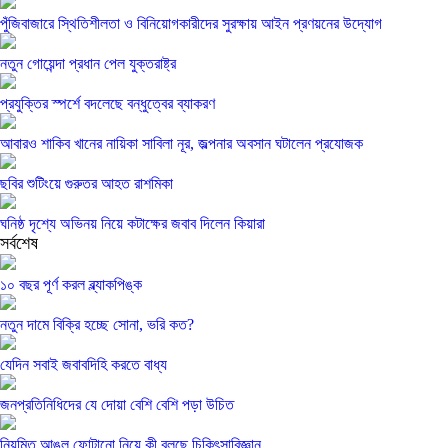
পুঁজিবাজারে স্থিতিশীলতা ও বিনিয়োগকারীদের সুরক্ষায় আইন প্রণয়নের উদ্যোগ
নতুন গোয়েন্দা প্রধান পেল যুক্তরাষ্ট্র
প্রযুক্তির স্পর্শে বদলেছে বন্ধুত্বের ব্যাকরণ
আবারও শাকিব খানের নায়িকা সাবিলা নূর, জল্পনার অবসান ঘটালেন প্রযোজক
ছবির শুটিংয়ে গুরুতর আহত রাশমিকা
ঘনিষ্ঠ দৃশ্যে অভিনয় নিয়ে কটাক্ষের জবাব দিলেন কিয়ারা
সর্বশেষ
১০ বছর পূর্ণ করল ব্ল্যাকপিঙ্ক
নতুন দামে বিক্রি হচ্ছে সোনা, ভরি কত?
যেদিন সবাই জবাবদিহি করতে বাধ্য
জনপ্রতিনিধিদের যে দোয়া বেশি বেশি পড়া উচিত
নিয়মিত আঙুল ফোটানো নিয়ে কী বলছে চিকিৎসাবিজ্ঞান