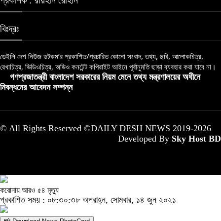
প্রকাশক : রায়হান রোহান
বিঃদ্রঃ
ডেইলি দেশ নিউজ ডটকম’র প্রকাশিত/প্রচারিত কোনো সংবাদ, তথ্য, ছবি, আলোকচিত্র,
রেখাচিত্র, ভিডিওচিত্র, অডিও কনটেন্ট কপিরাইট আইনে পূর্বানুমতি ছাড়া ব্যবহার করা যাবে না।
গণপ্রজাতন্ত্রী বাংলাদেশ সরকারের নিয়ম মেনে তথ্য মন্ত্রণালয়ের অধীনে
নিবন্ধনের আবেদন সম্পন্ন
© All Rights Reserved ©DAILY DESH NEWS 2019-2026
Developed By
Sky Host BD
করোনায় আরও ৫৪ মৃত্যু
প্রকাশিত সময় : ০৮:৩০:৩৮ অপরাহ্ন, সোমবার, ১৪ জুন ২০২১