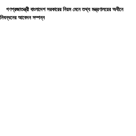
রেখাচিত্র, ভিডিওচিত্র, অডিও কনটেন্ট কপিরাইট আইনে পূর্বানুমতি ছাড়া ব্যবহার করা যাবে না।
গণপ্রজাতন্ত্রী বাংলাদেশ সরকারের নিয়ম মেনে তথ্য মন্ত্রণালয়ের অধীনে
নিবন্ধনের আবেদন সম্পন্ন