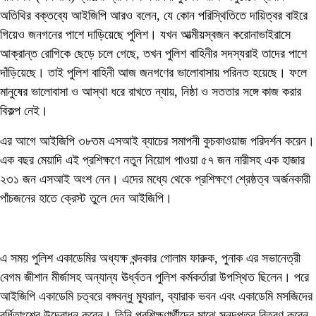
অতিথির বক্তব্যে আইজিপি আরও বলেন, যে কোন পরিস্থিতিতে দায়িত্বর বাইরে
গিয়েও জনগনের পাশে দাড়িয়েছে পুলিশ। যখন আত্মীয়স্বজন করোনাভাইরাসে
আক্রান্ত রোগিকে ছেড়ে চলে গেছে, তখন পুলিশ বাহিনীর সদস্যরাই তাদের পাশে
দাঁড়িয়েছে। তাই পুলিশ বাহিনী আজ জনগণের ভালোবাসায় পরিনত হয়েছে। ফলে
মানুষের ভালোবাসা ও আস্থা ধরে রাখতে ন্যায়, নিষ্ঠা ও সততার সঙ্গে কাজ করার
বিকল্প নেই।
এর আগে আইজিপি ৩৮তম এসআই ব্যাচের সমাপনী কুচকাওয়াজ পরিদর্শন করেন।
এক বছর মেয়াদি এই প্রশিক্ষণে নতুন নিয়োগ পাওয়া ৫৭ জন নারীসহ এক হাজার
২৩১ জন এসআই অংশ নেন। এদের মধ্যে থেকে প্রশিক্ষণে শ্রেষ্ঠত্ব অর্জনকারী
পাঁচজনের হাতে ক্রেস্ট তুলে দেন আইজিপি।
এ সময় পুলিশ একাডেমির অধ্যক্ষ খন্দকার গোলাম ফারুক, পুনাক এর সভানেত্রী
বেগম জীশান মীর্জাসহ অন্যান্য ঊর্ধ্বতন পুলিশ কর্মকর্তারা উপস্থিত ছিলেন। পরে
আইজিপি একাডেমি চত্বরে বঙ্গবন্ধু ম্যুরাল, ব্যারাক ভবন এবং একাডেমি মসজিদের
বর্ধিতাংশের উদ্বোধন করেন। তিনি প্রশিক্ষণার্থীদের মাঝে সনদপত্র বিতরণ করেন