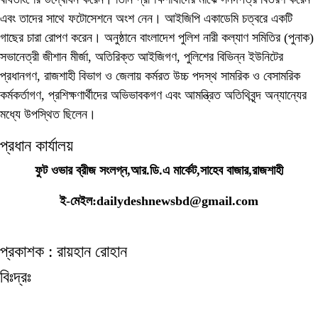
এবং তাদের সাথে ফটোসেশনে অংশ নেন। আইজিপি একাডেমি চত্বরে একটি
গাছের চারা রোপণ করেন। অনুষ্ঠানে বাংলাদেশ পুলিশ নারী কল্যাণ সমিতির (পুনাক)
সভানেত্রী জীশান মীর্জা, অতিরিক্ত আইজিগণ, পুলিশের বিভিন্ন ইউনিটের
প্রধানগণ, রাজশাহী বিভাগ ও জেলায় কর্মরত উচ্চ পদস্থ সামরিক ও বেসামরিক
কর্মকর্তাগণ, প্রশিক্ষণার্থীদের অভিভাবকগণ এবং আমন্ত্রিত অতিথিবৃন্দ অন্যান্যের
মধ্যে উপস্থিত ছিলেন।
প্রধান কার্যালয়
ফুট ওভার ব্রীজ সংলগ্ন,আর.ডি.এ মার্কেট,সাহেব বাজার,রাজশাহী
ই-মেইল:dailydeshnewsbd@gmail.com
প্রকাশক : রায়হান রোহান
বিঃদ্রঃ
ডেইলি দেশ নিউজ ডটকম’র প্রকাশিত/প্রচারিত কোনো সংবাদ, তথ্য, ছবি, আলোকচিত্র,