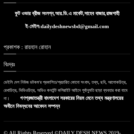
ফুট ওভার ব্রীজ সংলগ্ন,আর.ডি.এ মার্কেট,সাহেব বাজার,রাজশাহী
ই-মেইল:dailydeshnewsbd@gmail.com
প্রকাশক : রায়হান রোহান
বিঃদ্রঃ
ডেইলি দেশ নিউজ ডটকম’র প্রকাশিত/প্রচারিত কোনো সংবাদ, তথ্য, ছবি, আলোকচিত্র,
রেখাচিত্র, ভিডিওচিত্র, অডিও কনটেন্ট কপিরাইট আইনে পূর্বানুমতি ছাড়া ব্যবহার করা যাবে
না।
গণপ্রজাতন্ত্রী বাংলাদেশ সরকারের নিয়ম মেনে তথ্য মন্ত্রণালয়ের
অধীনে নিবন্ধনের আবেদন সম্পন্ন
© All Rights Reserved ©DAILY DESH NEWS 2019-