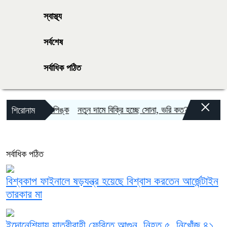
স্বাস্থ্য
সর্বশেষ
সর্বাধিক পঠিত
×
ণ করল ব্ল্যাকপিঙ্ক
নতুন দামে বিক্রি হচ্ছে সোনা, ভরি কত?
যেদিন সবাই জবাব
শিরোনাম
সর্বাধিক পঠিত
বিশ্বকাপ ফাইনালে ষড়যন্ত্র হয়েছে বিশ্বাস করতেন আর্জেন্টাইন
তারকার মা
ইন্দোনেশিয়ায় যাত্রীবাহী ফেরিতে আগুন, নিহত ৫, নিখোঁজ ৪১