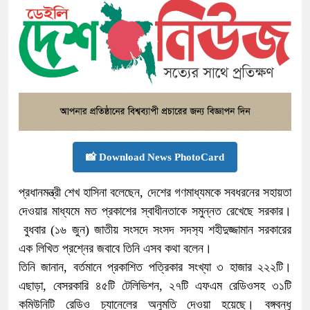
📸 Download News PhotoCard
প্রধানমন্ত্রী শেখ হাসিনা বলেছেন, দেশের গণমাধ্যমকে সবধরনের সহায়তা
দেওয়ার মাধ্যমে মত প্রকাশের স্বাধীনতাকে সমুন্নত রেখেছে সরকার।
বুধবার (১৬ জুন) জাতীয় সংসদে সংসদ সদস‌্য শহীদুজ্জামান সরকারের
এক লিখিত প্রশ্নের জবাবে তিনি এসব কথা বলেন।
তিনি জানান, বর্তমানে প্রকাশিত পত্রিকার সংখ্যা ৩ হাজার ২২২টি।
এছাড়া, বেসরকারি ৪৫টি টেলিভিশন, ২৭টি এফএম রেডিওসহ ৩১টি
কমিউনিটি রেডিও চ্যানেলের অনুমতি দেওয়া হয়েছে। বঙ্গবন্ধু