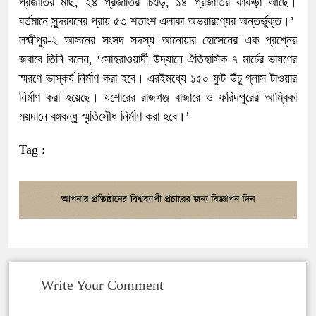
প্রজাতির মাছ, ২৪ প্রজাতির চিংড়ি, ১৪ প্রজাতির কাঁকড়া আছে।
বর্তমানে সুন্দরবনের প্রায় ৫৩ শতাংশ এলাকা অভয়ারণ্যের অন্তর্ভুক্ত।’
লক্ষ্মীপুর-২ আসনের সংসদ সদস্য আনোয়ার হোসেনের এক প্রশ্নের
জবাবে তিনি বলেন, ‘সোহরাওয়ার্দী উদ্যানে ঐতিহাসিক ৭ মার্চের ভাষণের
স্মরণে ভাস্কর্য নির্মাণ করা হবে। এরইমধ্যে ১৫০ ফুট উঁচু গ্লাস টাওয়ার
নির্মাণ করা হয়েছে। যশোরের রাজগঞ্জ বাজারে ও ফরিদপুরের আম্বিকা
ময়দানে বঙ্গবন্ধু স্মৃতিসৌধ নির্মাণ করা হবে।’
Tag :
Write Your Comment