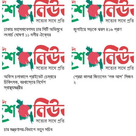
ঢাকায় মহাসমাবেশসহ চার সিটি অভিমুখে
জুলাইয়ে সড়কে ঝরল ৪১৬ প্রাণ
লংমার্চ ঘোষণা ১১ দলীয় ঐক্যের
অফিস চলাকালে প্রাইভেট চেম্বারে
শ্রেয়া কালরা জিতলেন ‘লক আপ’ সিজন
চিকিৎসক, বরখাস্তের নির্দেশ
২
স্বাস্থ্যমন্ত্রীর
চার মন্ত্রণালয়-বিভাগে নতুন সচিব