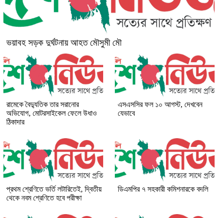
ভয়াবহ সড়ক দুর্ঘটনায় আহত মৌসুমী মৌ
রামেকে বৈদ্যুতিক তার সরানোর
এসএসসির ফল ১০ আগস্ট, দেখবেন
অভিযোগ, মোটরসাইকেল ফেলে উধাও
যেভাবে
ঠিকাদার
প্রথম শ্রেণিতে ভর্তি লটারিতেই, দ্বিতীয়
ডিএমপির ৭ সহকারী কমিশনারকে বদলি
থেকে নবম শ্রেণিতে হবে পরীক্ষা