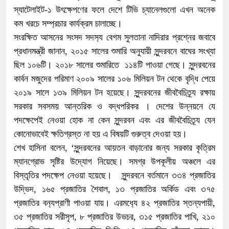
স্যাটেলাইট-১ উৎক্ষেপণের ফলে দেশে টিভি চ্যানেলগুলো এখন অনেক
কম খরচে সম্প্রচার কার্যক্রম চালাচ্ছে।
সংরক্ষিত আসনের সংসদ সদস‌্য বেগম সুলতানা নাদিরার প্রশ্নের জবাবে
প্রধানমন্ত্রী জানান, ২০১৫ সালের শুমারি অনুযায়ী সুন্দরবনে বাঘের সংখ্যা
ছিল ১০৬টি। ২০১৮ সালের শুমারিতে ১১৪টি পাওয়া গেছে। সুন্দরবনের
কার্বন মজুদের পরিমাণ ২০০৯ সালের ১০৬ মিলিয়ন টন থেকে বৃদ্ধি পেয়ে
২০১৯ সালে ১৩৯ মিলিয়ন টন হয়েছে। সুন্দরবনের জীববৈচিত্র্য রক্ষায়
সরকার সবসময় আন্তরিক ও বদ্ধপরিকর । দেশের উন্নয়নে যে
পদক্ষেপেই নেওয়া হোক না কেন সুন্দরবন এবং এর জীববৈচিত্র্য যেন
কোনোভাবেই ক্ষতিগ্রস্ত না হয় এ বিষয়টি গুরুত্ব দেওয়া হয়।
শেখ হাসিনা বলেন, ‘সুন্দরবনের আয়তন বাড়ানোর জন্য সরকার কৃত্রিম
ম্যানগ্রোভ সৃষ্টির উদ্যোগ নিয়েছে। সমগ্র উপকূলীয় অঞ্চলে এর
বিস্তৃতির পদক্ষেপ নেওয়া হয়েছে। সুন্দরবনে বর্তমানে ৩৩৪ প্রজাতির
উদ্ভিদ, ১৬৫ প্রজাতির শৈবাল, ১৩ প্রজাতির অর্কিড এবং ৩৭৫
প্রজাতির বন‌্যপ্রাণী পাওয়া যায়। এরমধ‌্যে ৪২ প্রজাতির স্তন্যপায়ী,
৩৫ প্রজাতির সরীসৃপ, ৮ প্রজাতির উভচর, ৩১৫ প্রজাতির পাখি, ২১০