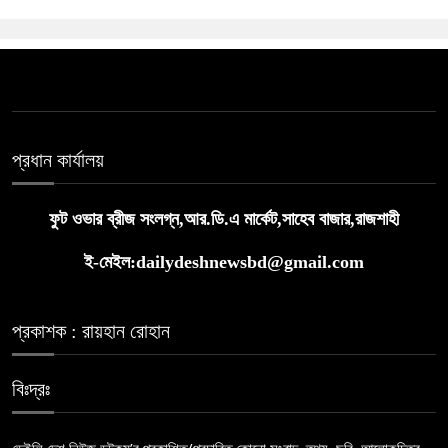
প্রধান কার্যালয়
ফুট ওভার ব্রীজ সংলগ্ন,আর.ডি.এ মার্কেট,সাহেব বাজার,রাজশাহী
ই-মেইল:dailydeshnewsbd@gmail.com
প্রকাশক : রায়হান রোহান
বিঃদ্রঃ