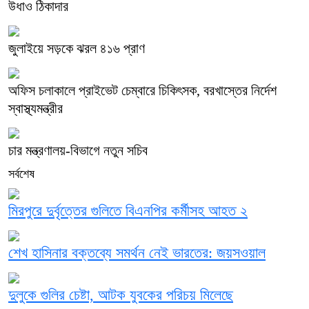
উধাও ঠিকাদার
জুলাইয়ে সড়কে ঝরল ৪১৬ প্রাণ
অফিস চলাকালে প্রাইভেট চেম্বারে চিকিৎসক, বরখাস্তের নির্দেশ
স্বাস্থ্যমন্ত্রীর
চার মন্ত্রণালয়-বিভাগে নতুন সচিব
সর্বশেষ
মিরপুরে দুর্বৃত্তের গুলিতে বিএনপির কর্মীসহ আহত ২
শেখ হাসিনার বক্তব্যে সমর্থন নেই ভারতের: জয়সওয়াল
দুলুকে গুলির চেষ্টা, আটক যুবকের পরিচয় মিলেছে