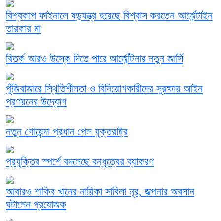
বিশ্বকাপ ফাইনালে ষড়যন্ত্র হয়েছে বিশ্বাস করতেন আর্জেন্টাইন
তারকার মা
বিতর্ক আরও উস্কে দিতে পারে আর্জেন্টিনার নতুন জার্সি
পুঁজিবাজারে স্থিতিশীলতা ও বিনিয়োগকারীদের সুরক্ষায় আইন
প্রণয়নের উদ্যোগ
নতুন গোয়েন্দা প্রধান পেল যুক্তরাষ্ট্র
প্রযুক্তির স্পর্শে বদলেছে বন্ধুত্বের ব্যাকরণ
আবারও শাকিব খানের নায়িকা সাবিলা নূর, জল্পনার অবসান
ঘটালেন প্রযোজক