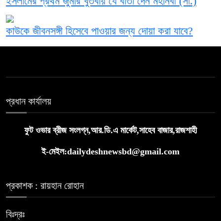
ইসলামের প্রথম জুমার খুতবায় যে বার্তা দেন মহানবী (সা.)
কাউকে জীবনসঙ্গী হিসেবে পাওয়ার জন্য দোয়া করা যাবে?
প্রধান কার্যালয়
ফুট ওভার ব্রীজ সংলগ্ন,আর.ডি.এ মার্কেট,সাহেব বাজার,রাজশাহী
ই-মেইল:dailydeshnewsbd@gmail.com
প্রকাশক : রায়হান রোহান
বিঃদ্রঃ