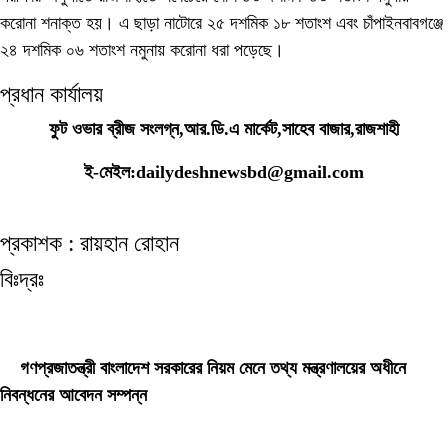
করোনা শনাক্ত হয়। এ ছাড়া নাটোরে ২৫ দশমিক ১৮ শতাংশ এবং চাঁপাইনবাবগঞ্জে
২৪ দশমিক ০৬ শতাংশ নমুনায় করোনা ধরা পড়েছে।
প্রধান কার্যালয়
ফুট ওভার ব্রীজ সংলগ্ন,আর.ডি.এ মার্কেট,সাহেব বাজার,রাজশাহী
ই-মেইল:dailydeshnewsbd@gmail.com
প্রকাশক : রায়হান রোহান
বিঃদ্রঃ
ডেইলি দেশ নিউজ ডটকম’র প্রকাশিত/প্রচারিত কোনো সংবাদ, তথ্য, ছবি, আলোকচিত্র,
রেখাচিত্র, ভিডিওচিত্র, অডিও কনটেন্ট কপিরাইট আইনে পূর্বানুমতি ছাড়া ব্যবহার করা যাবে না।
গণপ্রজাতন্ত্রী বাংলাদেশ সরকারের নিয়ম মেনে তথ্য মন্ত্রণালয়ের অধীনে
নিবন্ধনের আবেদন সম্পন্ন