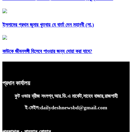
ইসলামের প্রথম জুমার খুতবায় যে বার্তা দেন মহানবী (সা.)
কাউকে জীবনসঙ্গী হিসেবে পাওয়ার জন্য দোয়া করা যাবে?
প্রধান কার্যালয়
ফুট ওভার ব্রীজ সংলগ্ন,আর.ডি.এ মার্কেট,সাহেব বাজার,রাজশাহী
ই-মেইল:dailydeshnewsbd@gmail.com
প্রকাশক : রায়হান রোহান