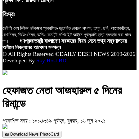
বিঃদ্রঃ
ডেইলি দেশ নিউজ ডটকম’র প্রকাশিত/প্রচারিত কোনো সংবাদ, তথ্য, ছবি, আলোকচিত্র,
রেখাচিত্র, ভিডিওচিত্র, অডিও কনটেন্ট কপিরাইট আইনে পূর্বানুমতি ছাড়া ব্যবহার করা যাবে
না।
গণপ্রজাতন্ত্রী বাংলাদেশ সরকারের নিয়ম মেনে তথ্য মন্ত্রণালয়ের
অধীনে নিবন্ধনের আবেদন সম্পন্ন
© All Rights Reserved ©DAILY DESH NEWS 2019-2026
Developed By
Sky Host BD
হেফাজত নেতা আজহারুল ৫ দিনের
রিমান্ডে
প্রকাশিত সময় : ১০:২৮:৪৯ পূর্বাহ্ন, বুধবার, ১৬ জুন ২০২১
📸 Download News PhotoCard