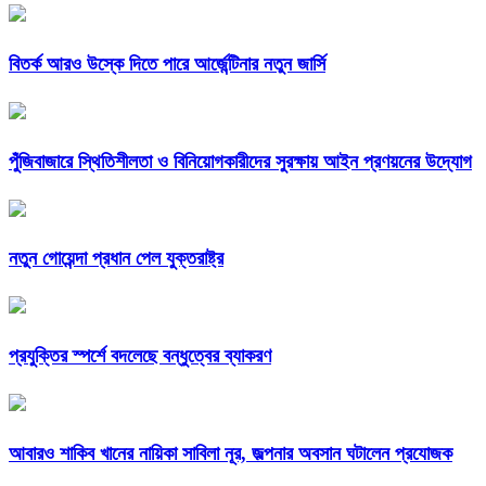
বিতর্ক আরও উস্কে দিতে পারে আর্জেন্টিনার নতুন জার্সি
পুঁজিবাজারে স্থিতিশীলতা ও বিনিয়োগকারীদের সুরক্ষায় আইন প্রণয়নের উদ্যোগ
নতুন গোয়েন্দা প্রধান পেল যুক্তরাষ্ট্র
প্রযুক্তির স্পর্শে বদলেছে বন্ধুত্বের ব্যাকরণ
আবারও শাকিব খানের নায়িকা সাবিলা নূর, জল্পনার অবসান ঘটালেন প্রযোজক