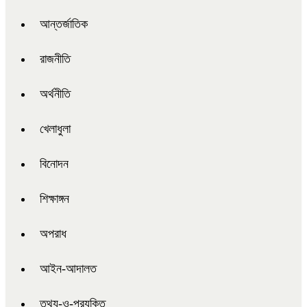
আন্তর্জাতিক
রাজনীতি
অর্থনীতি
খেলাধুলা
বিনোদন
শিক্ষাঙ্গন
অপরাধ
আইন-আদালত
তথ্য-ও-প্রযুক্তি