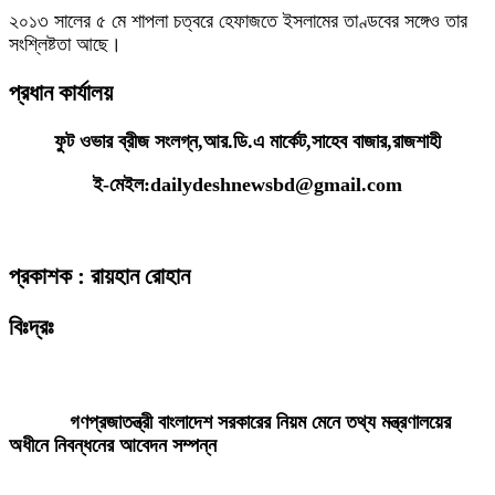
২০১৩ সালের ৫ মে শাপলা চত্বরে হেফাজতে ইসলামের তাণ্ডবের সঙ্গেও তার
সংশ্লিষ্টতা আছে।
প্রধান কার্যালয়
ফুট ওভার ব্রীজ সংলগ্ন,আর.ডি.এ মার্কেট,সাহেব বাজার,রাজশাহী
ই-মেইল:dailydeshnewsbd@gmail.com
প্রকাশক : রায়হান রোহান
বিঃদ্রঃ
ডেইলি দেশ নিউজ ডটকম’র প্রকাশিত/প্রচারিত কোনো সংবাদ, তথ্য, ছবি, আলোকচিত্র,
রেখাচিত্র, ভিডিওচিত্র, অডিও কনটেন্ট কপিরাইট আইনে পূর্বানুমতি ছাড়া ব্যবহার করা যাবে
না।
গণপ্রজাতন্ত্রী বাংলাদেশ সরকারের নিয়ম মেনে তথ্য মন্ত্রণালয়ের
অধীনে নিবন্ধনের আবেদন সম্পন্ন