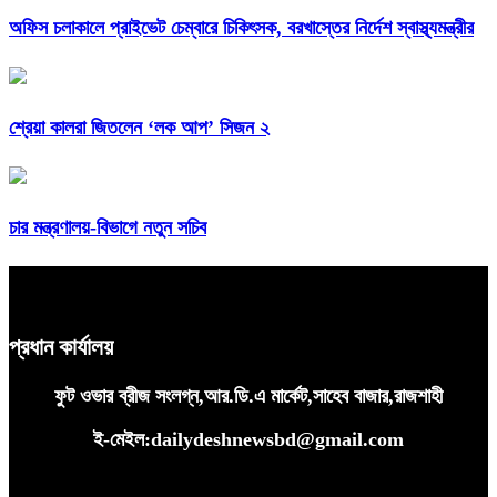
অফিস চলাকালে প্রাইভেট চেম্বারে চিকিৎসক, বরখাস্তের নির্দেশ স্বাস্থ্যমন্ত্রীর
শ্রেয়া কালরা জিতলেন ‘লক আপ’ সিজন ২
চার মন্ত্রণালয়-বিভাগে নতুন সচিব
প্রধান কার্যালয়
ফুট ওভার ব্রীজ সংলগ্ন,আর.ডি.এ মার্কেট,সাহেব বাজার,রাজশাহী
ই-মেইল:dailydeshnewsbd@gmail.com