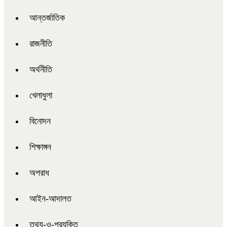
আন্তর্জাতিক
রাজনীতি
অর্থনীতি
খেলাধুলা
বিনোদন
শিক্ষাঙ্গন
অপরাধ
আইন-আদালত
তথ্য-ও-প্রযুক্তি