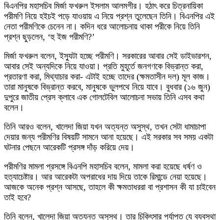
বিএনপির মহাসচিব মির্জা ফখরুল ইসলাম আলমগীর। হঠাৎ করে চিত্রনায়িকা
পরীমণি নিয়ে হইচই পড়ে যাওয়ায় এ নিয়ে প্রশ্ন তুলেছেন তিনি। বিএনপির এই
নেতা পরীমণিকে চেনেন না। কদিন ধরে আলোচনায় থাকা পরীকে নিয়ে তিনি
প্রশ্ন ছুড়লেন, ‘হু ইজ পরীমণি?’
মির্জা ফখরুল বলেন, ইস্যুটা হচ্ছে পরীমণি। সরকারের আবার সেই ডাইভারশন,
আবার সেই অন্যদিকে নিয়ে যাওয়া। প্রতি মুহূর্তে জনগণকে বিভ্রান্ত করা,
প্রতারণা করা, মিথ্যাচার করা- এটাই হচ্ছে তাদের (ক্ষমতাসীন দল) মূল কাজ।
তারা মানুষকে বিভ্রান্ত করবে, মানুষকে ভুলপথে নিয়ে যাবে। বুধবার (১৬ জুন)
দুপুরে জাতীয় প্রেস ক্লাবে এক গোলটেবিল আলোচনা সভায় তিনি এসব কথা
বলেন।
তিনি আরও বলেন, খালেদা জিয়া যখন অত্যন্ত অসুস্থ, তখন সেটা ধামাচাপা
দেয়ার জন্য পরীমণির বিষয়টি সামনে আনা হয়েছে। এই সরকার সব সময় একটা
ঘটনার পেছনে আরেকটি প্রসঙ্গ দাঁড় করিয়ে দেয়।
পরীমণির মামলা প্রসঙ্গে বিএনপি মহাসচিব বলেন, মামলা করা হয়েছে ধর্ষণ ও
হত্যাচেষ্টার। আর আরেকটা অপরাধের দায় দিয়ে তাকে রিমান্ডে নেয়া হয়েছে।
আজকে অনেক প্রশ্ন আসছে, তাহলে কী ক্ষমতাধররা বা প্রশাসন কী যা চাইবেন
তাই হবে?
তিনি বলেন, খালেদা জিয়া অত্যন্ত অসুস্থ। তার চিকিৎসার পর্যাপ্ত যে ব্যবস্থা