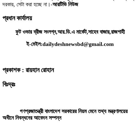
দরকার, সেটা করা হচ্ছে না।-
আরটিভি নিউজ
প্রধান কার্যালয়
ফুট ওভার ব্রীজ সংলগ্ন,আর.ডি.এ মার্কেট,সাহেব বাজার,রাজশাহী
ই-মেইল:dailydeshnewsbd@gmail.com
প্রকাশক : রায়হান রোহান
বিঃদ্রঃ
ডেইলি দেশ নিউজ ডটকম’র প্রকাশিত/প্রচারিত কোনো সংবাদ, তথ্য, ছবি, আলোকচিত্র,
রেখাচিত্র, ভিডিওচিত্র, অডিও কনটেন্ট কপিরাইট আইনে পূর্বানুমতি ছাড়া ব্যবহার করা যাবে
না।
গণপ্রজাতন্ত্রী বাংলাদেশ সরকারের নিয়ম মেনে তথ্য মন্ত্রণালয়ের
অধীনে নিবন্ধনের আবেদন সম্পন্ন