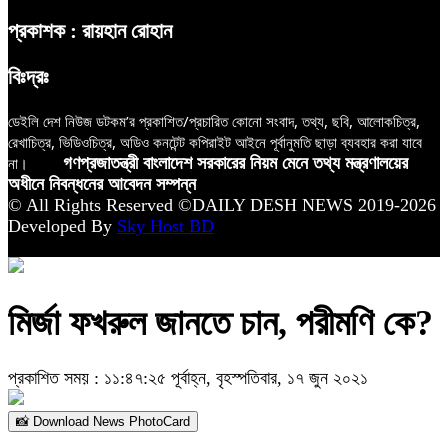
প্রকাশক : রায়হান রোহান
বিঃদ্রঃ
ডেইলি দেশ নিউজ ডটকম’র প্রকাশিত/প্রচারিত কোনো সংবাদ, তথ্য, ছবি, আলোকচিত্র,
রেখাচিত্র, ভিডিওচিত্র, অডিও কনটেন্ট কপিরাইট আইনে পূর্বানুমতি ছাড়া ব্যবহার করা যাবে
না।
গণপ্রজাতন্ত্রী বাংলাদেশ সরকারের নিয়ম মেনে তথ্য মন্ত্রণালয়ের
অধীনে নিবন্ধনের আবেদন সম্পন্ন
© All Rights Reserved ©DAILY DESH NEWS 2019-2026
Developed By
Sky Host BD
মির্জা ফখরুল জানতে চান, পরীমণি কে?
প্রকাশিত সময় : ১১:৪৭:২৫ পূর্বাহ্ন, বৃহস্পতিবার, ১৭ জুন ২০২১
📸 Download News PhotoCard