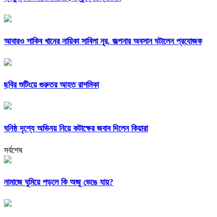
আবারও শাকিব খানের নায়িকা সাবিলা নূর, জল্পনার অবসান ঘটালেন প্রযোজক
ছবির শুটিংয়ে গুরুতর আহত রাশমিকা
ঘনিষ্ঠ দৃশ্যে অভিনয় নিয়ে কটাক্ষের জবাব দিলেন কিয়ারা
সর্বশেষ
নামাজে ঘুমিয়ে পড়লে কি অজু ভেঙে যায়?