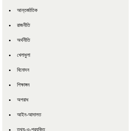
আন্তর্জাতিক
রাজনীতি
অর্থনীতি
খেলাধুলা
বিনোদন
শিক্ষাঙ্গন
অপরাধ
আইন-আদালত
তথ্য-ও-প্রযুক্তি