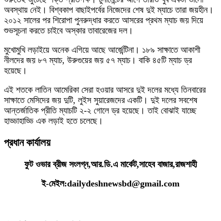
অবস্থায় নেই। বিশ্বকাপ বাছাইপর্বের নিজেদের শেষ দুই ম্যাচে তারা জয়হীন।
২০১২ সালের পর শিরোপা পুনরুদ্ধার করতে আসরের প্রথম ম্যাচ জয় দিয়ে
শুভসূচনা করতে চাইবে অস্কার তাবারেজের দল।
মুখোমুখি লড়াইয়ে অনেক এগিয়ে আছে আর্জেন্টিনা। ১৮৯ সাক্ষাতে আকাশী
নীলদের জয় ৮৭ ম্যাচ, উরুগুয়ের জয় ৫৭ ম্যাচ। বাকি ৪৫টি ম্যাচ ড্র
হয়েছে।
এই শতকে লাতিন আমেরিকা সেরা হওয়ার আসরে দুই দলের মধ্যে তিনবারের
সাক্ষাতে মেসিদের জয় দুটি, লুইস সুয়ারেজদের একটি। দুই দলের সবশেষ
আন্তর্জাতিক প্রীতি ম্যাচটি ২-২ গোলে ড্র হয়েছে। তাই বোঝাই যাচ্ছে
হাড্ডাহাড্ডি এক লড়াই হতে চলেছে।
প্রধান কার্যালয়
ফুট ওভার ব্রীজ সংলগ্ন,আর.ডি.এ মার্কেট,সাহেব বাজার,রাজশাহী
ই-মেইল:dailydeshnewsbd@gmail.com