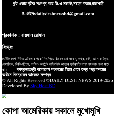
ফুট ওভার ব্রীজ সংলগ্ন,আর.ডি.এ মার্কেট,সাহেব বাজার,রাজশাহী
ই-মেইল:dailydeshnewsbd@gmail.com
প্রকাশক : রায়হান রোহান
বিঃদ্রঃ
ডেইলি দেশ নিউজ ডটকম’র প্রকাশিত/প্রচারিত কোনো সংবাদ, তথ্য, ছবি, আলোকচিত্র,
রেখাচিত্র, ভিডিওচিত্র, অডিও কনটেন্ট কপিরাইট আইনে পূর্বানুমতি ছাড়া ব্যবহার করা যাবে
না।
গণপ্রজাতন্ত্রী বাংলাদেশ সরকারের নিয়ম মেনে তথ্য মন্ত্রণালয়ের
অধীনে নিবন্ধনের আবেদন সম্পন্ন
© All Rights Reserved ©DAILY DESH NEWS 2019-2026
Developed By
Sky Host BD
কোপা আমেরিকায় সকালে মুখোমুখি