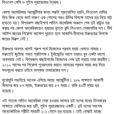
লিওনেল মেসি ও লুইস সুয়ায়েজের দ্বৈরথ।
কোপা আমেরিকায় আর্জেন্টিনার জন্য শুরুটা প্রত্যাশিত হয়নি, লিওনেল মেসির
ফ্রি কিক থেকে কর্তা দারুণ এক গোলের পরও চিলির বিপক্ষে তাদের ড্র নিয়ে মাঠ
ছাড়তে হয়। বিশ্বকাপ বাছাইপর্বে লাতিন আমেরিকা অঞ্চলে শেষ দুই রাউন্ড ড্র
করার পর কোপা আমেরিকায়েও ড্রয়ের বৃত্তে বন্দি লিওনলে স্কোলানির দল। দীর্ঘ
আটাশ বছরের শিরোপা আক্ষেপ ঘুচাতে হলে আকাশি-নীলদের উরুগুয়ের বিপক্ষে
জয়ের বিকল্প নেই।
উরুগুয়ে অবশ্য কালই গ্রুপ পর্বে নিজেদের প্রথম ম্যাচ খেলতে নামছে।
শুরুতেই জুটেছে শক্ত প্রতিপক্ষ। টুর্নামেন্টের আগে তারাও খুব একটা ভালো
অবস্থায় নেই। বিশ্বকাপ বাছাইপর্বের নিজেদের শেষ দুই ম্যাচে তারা জয়হীন।
২০১২ সালের পর শিরোপা পুনরুদ্ধার করতে আসরের প্রথম ম্যাচ জয় দিয়ে
শুভসূচনা করতে চাইবে অস্কার তাবারেজের দল।
মুখোমুখি লড়াইয়ে অনেক এগিয়ে আছে আর্জেন্টিনা। ১৮৯ সাক্ষাতে আকাশী
নীলদের জয় ৮৭ ম্যাচ, উরুগুয়ের জয় ৫৭ ম্যাচ। বাকি ৪৫টি ম্যাচ ড্র
হয়েছে।
এই শতকে লাতিন আমেরিকা সেরা হওয়ার আসরে দুই দলের মধ্যে তিনবারের
সাক্ষাতে মেসিদের জয় দুটি, লুইস সুয়ারেজদের একটি। দুই দলের সবশেষ
আন্তর্জাতিক প্রীতি ম্যাচটি ২-২ গোলে ড্র হয়েছে। তাই বোঝাই যাচ্ছে