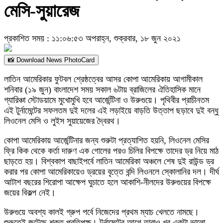
মেসি-সুয়ারেজ
প্রকাশিত সময় : ১১:০৬:৫৩ অপরাহ্ন, শুক্রবার, ১৮ জুন ২০২১
📸 Download News PhotoCard
লাতিন আমেরিকার ফুটবল শ্রেষ্ঠত্বের আসর কোপা আমেরিকায় আগামীকাল
শনিবার (১৯ জুন) বাংলাদেশ সময় সকাল ৬টায় ব্রাজিলের ঐতিহাসিক মানে
গ্যারিঞ্চা স্টোডয়ামে মুখোমুখি হবে আর্জেন্টিনা ও উরুগুয়ে। পৃথিবীর প্রাচীনতম
এই টুর্নামেন্টের সফলতম দুই দলের এই লড়াইয়ে বাড়তি উত্তাপ ছড়াবে দুই বন্ধু
লিওনেল মেসি ও লুইস সুয়ায়েজের দ্বৈরথ।
কোপা আমেরিকায় আর্জেন্টিনার জন্য শুরুটা প্রত্যাশিত হয়নি, লিওনেল মেসির
ফ্রি কিক থেকে কর্তা দারুণ এক গোলের পরও চিলির বিপক্ষে তাদের ড্র নিয়ে মাঠ
ছাড়তে হয়। বিশ্বকাপ বাছাইপর্বে লাতিন আমেরিকা অঞ্চলে শেষ দুই রাউন্ড ড্র
করার পর কোপা আমেরিকায়েও ড্রয়ের বৃত্তে বন্দি লিওনলে স্কোলানির দল। দীর্ঘ
আটাশ বছরের শিরোপা আক্ষেপ ঘুচাতে হলে আকাশি-নীলদের উরুগুয়ের বিপক্ষে
জয়ের বিকল্প নেই।
উরুগুয়ে অবশ্য কালই গ্রুপ পর্বে নিজেদের প্রথম ম্যাচ খেলতে নামছে।
শুরুতেই জুটেছে শক্ত প্রতিপক্ষ। টুর্নামেন্টের আগে তারাও খুব একটা ভালো