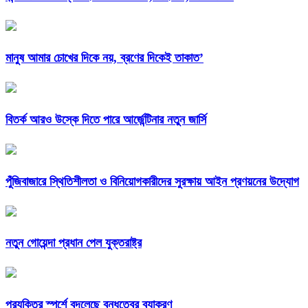
মানুষ আমার চোখের দিকে নয়, ব্রণের দিকেই তাকাত’
বিতর্ক আরও উস্কে দিতে পারে আর্জেন্টিনার নতুন জার্সি
পুঁজিবাজারে স্থিতিশীলতা ও বিনিয়োগকারীদের সুরক্ষায় আইন প্রণয়নের উদ্যোগ
নতুন গোয়েন্দা প্রধান পেল যুক্তরাষ্ট্র
প্রযুক্তির স্পর্শে বদলেছে বন্ধুত্বের ব্যাকরণ