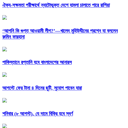
ঐক্য-সক্ষমতা পরীক্ষার্থে ন্যাটোভুক্ত দেশে হামলা চালাতে পারে রাশিয়া
‘আপনি কি গুপ্ত আওয়ামী লীগ?’—খালেদ মুহিউদ্দীনের প্রশ্নে যা বললেন
রুমিন ফারহানা
পাকিস্তানে রপ্তানি হবে বাংলাদেশের আনারস
আগস্টে ফের টানা ৪ দিনের ছুটি, সুযোগ পাবেন যারা
শনিবার (৮ আগস্ট), যে দামে বিক্রি হবে স্বর্ণ