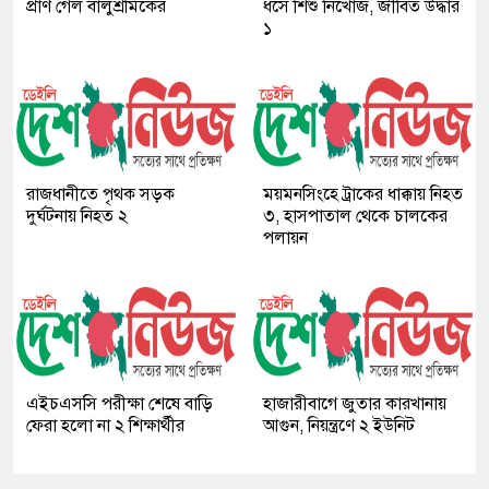
প্রাণ গেল বালুশ্রমিকের
ধসে শিশু নিখোঁজ, জীবিত উদ্ধার
১
রাজধানীতে পৃথক সড়ক
ময়মনসিংহে ট্রাকের ধাক্কায় নিহত
দুর্ঘটনায় নিহত ২
৩, হাসপাতাল থেকে চালকের
পলায়ন
এইচএসসি পরীক্ষা শেষে বাড়ি
হাজারীবাগে জুতার কারখানায়
ফেরা হলো না ২ শিক্ষার্থীর
আগুন, নিয়ন্ত্রণে ২ ইউনিট