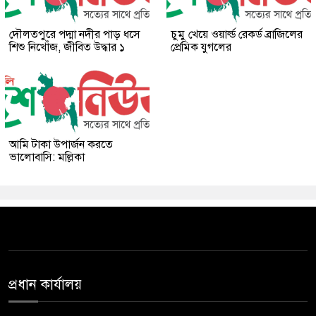
দৌলতপুরে পদ্মা নদীর পাড় ধসে
চুমু খেয়ে ওয়ার্ল্ড রেকর্ড ব্রাজিলের
শিশু নিখোঁজ, জীবিত উদ্ধার ১
প্রেমিক যুগলের
আমি টাকা উপার্জন করতে
ভালোবাসি: মল্লিকা
প্রধান কার্যালয়