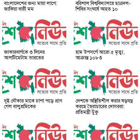
বাংলাদেশের জন্য মায়া লাগে:
বরিশাল বিশ্ববিদ্যালয়ে ছাত্রদল-
জাকিয়া বারী মম
শিবির সংঘর্ষে আহত ১০
জাকারবার্গকে ৩ দিনের
হাম উপসর্গে আরো ৫ মৃত্যু,
আলটিমেটাম ভারতের
আক্রান্ত ১০৮৩
দুই নৌকার মাঝে চাপা পড়ে প্রাণ
দেশকে অস্থিতিশীল করার ষড়যন্ত্র
গেল বালুশ্রমিকের
করছে স্বৈরাচারের দোসররা:
প্রতিমন্ত্রী টুকু