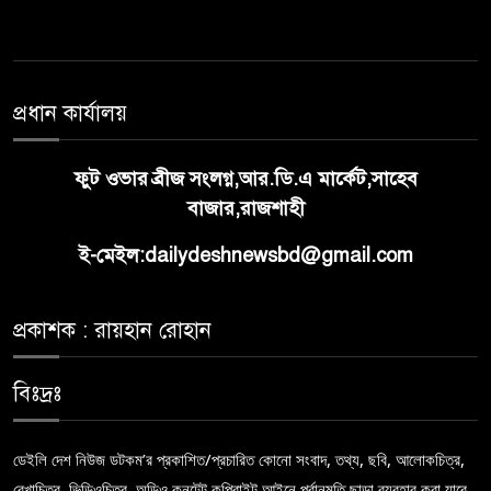
প্রধান কার্যালয়
ফুট ওভার ব্রীজ সংলগ্ন,আর.ডি.এ মার্কেট,সাহেব
বাজার,রাজশাহী
ই-মেইল:dailydeshnewsbd@gmail.com
প্রকাশক : রায়হান রোহান
বিঃদ্রঃ
ডেইলি দেশ নিউজ ডটকম’র প্রকাশিত/প্রচারিত কোনো সংবাদ, তথ্য, ছবি, আলোকচিত্র,
রেখাচিত্র, ভিডিওচিত্র, অডিও কনটেন্ট কপিরাইট আইনে পূর্বানুমতি ছাড়া ব্যবহার করা যাবে