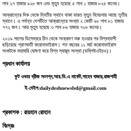
লাখ ২৭ হাজার ৯২৮ জন এবং মৃত্যু হয়েছে ৫ লাখ ১ হাজার ৮২৫ জনের।
আক্রান্তের দিক থেকে দ্বিতীয় স্থানে থাকা ভারত মৃত্যু বিবেচনায় আছে তৃতীয়
স্থানে। এ পর্যন্ত দেশটিতে আক্রান্তের সংখ্যা ২ কোটি ৯৮ লাখ ৮১ হাজার
৭৭২ জন। আর মৃত্যু হয়েছে ৩ লাখ ৮৬ হাজার ৭০৮ জনের।
২০১৯ সালের ডিসেম্বরে চীন থেকে সংক্রমণ শুরু হওয়ার পর বিশ্বব্যাপী
ছড়িয়েছে প্রাণঘাতী করোনাভাইরাস। গত বছরের ১১ মার্চ করোনাভাইরাস
সংকটকে মহামারি ঘোষণা করে বিশ্ব স্বাস্থ্য সংস্থা (ডব্লিউএইচও)।
প্রধান কার্যালয়
ফুট ওভার ব্রীজ সংলগ্ন,আর.ডি.এ মার্কেট,সাহেব বাজার,রাজশাহী
ই-মেইল:dailydeshnewsbd@gmail.com
প্রকাশক : রায়হান রোহান
বিঃদ্রঃ