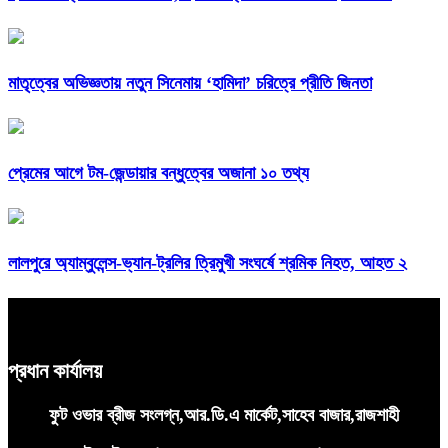
মাতৃত্বের অভিজ্ঞতায় নতুন সিনেমায় ‘হামিদা’ চরিত্রে প্রীতি জিনতা
প্রেমের আগে টম-জেন্ডায়ার বন্ধুত্বের অজানা ১০ তথ্য
লালপুরে অ্যাম্বুলেন্স-ভ্যান-ট্রলির ত্রিমুখী সংঘর্ষে শ্রমিক নিহত, আহত ২
প্রধান কার্যালয়
ফুট ওভার ব্রীজ সংলগ্ন,আর.ডি.এ মার্কেট,সাহেব বাজার,রাজশাহী