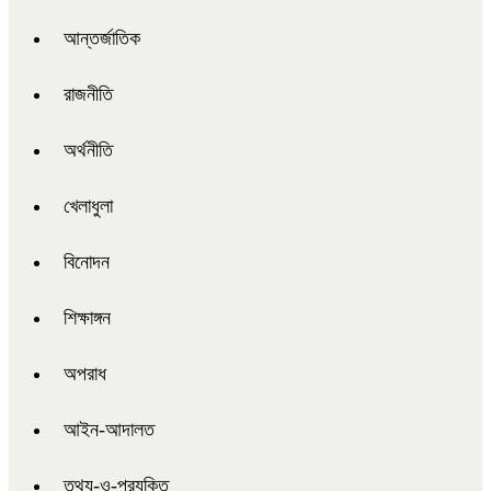
আন্তর্জাতিক
রাজনীতি
অর্থনীতি
খেলাধুলা
বিনোদন
শিক্ষাঙ্গন
অপরাধ
আইন-আদালত
তথ্য-ও-প্রযুক্তি