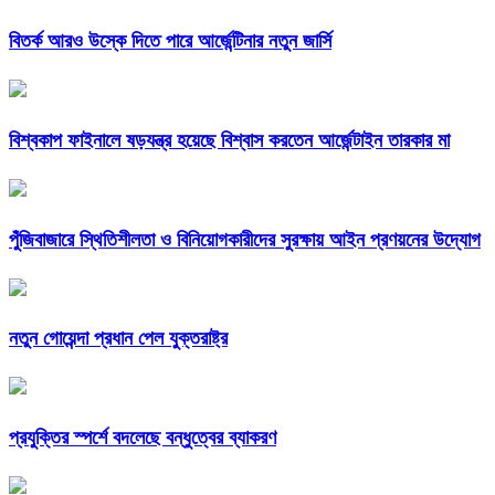
বিতর্ক আরও উস্কে দিতে পারে আর্জেন্টিনার নতুন জার্সি
বিশ্বকাপ ফাইনালে ষড়যন্ত্র হয়েছে বিশ্বাস করতেন আর্জেন্টাইন তারকার মা
পুঁজিবাজারে স্থিতিশীলতা ও বিনিয়োগকারীদের সুরক্ষায় আইন প্রণয়নের উদ্যোগ
নতুন গোয়েন্দা প্রধান পেল যুক্তরাষ্ট্র
প্রযুক্তির স্পর্শে বদলেছে বন্ধুত্বের ব্যাকরণ