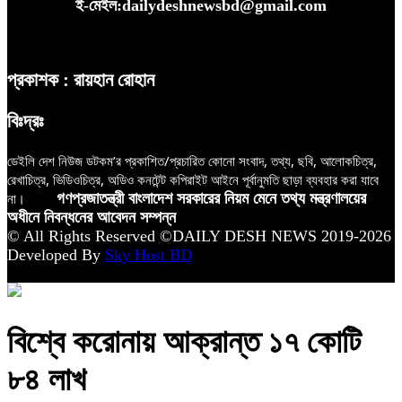
ই-মেইল:dailydeshnewsbd@gmail.com
প্রকাশক : রায়হান রোহান
বিঃদ্রঃ
ডেইলি দেশ নিউজ ডটকম’র প্রকাশিত/প্রচারিত কোনো সংবাদ, তথ্য, ছবি, আলোকচিত্র,
রেখাচিত্র, ভিডিওচিত্র, অডিও কনটেন্ট কপিরাইট আইনে পূর্বানুমতি ছাড়া ব্যবহার করা যাবে
না।
গণপ্রজাতন্ত্রী বাংলাদেশ সরকারের নিয়ম মেনে তথ্য মন্ত্রণালয়ের
অধীনে নিবন্ধনের আবেদন সম্পন্ন
© All Rights Reserved ©DAILY DESH NEWS 2019-2026
Developed By
Sky Host BD
বিশ্বে করোনায় আক্রান্ত ১৭ কোটি
৮৪ লাখ