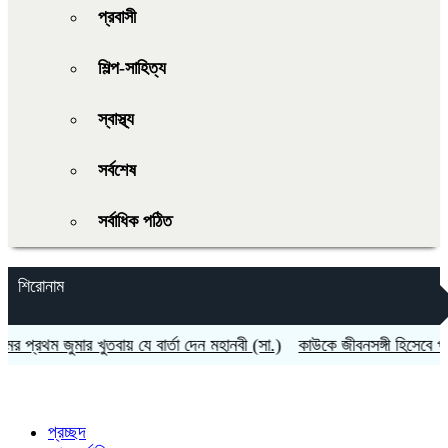
প্রবাসী
শিল্প-সাহিত্য
স্বাস্থ্য
সর্বশেষ
সর্বাধিক পঠিত
শিরোনাম
রথম জুমার খুতবায় যে বার্তা দেন মহানবী (সা.)
কাউকে জীবনসঙ্গী হিসেবে পাওয়ার
প্রচ্ছদ