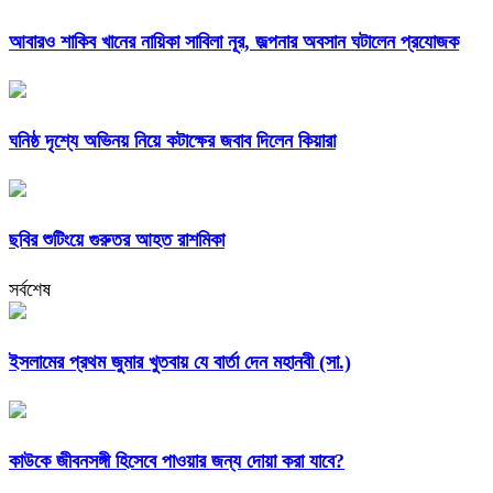
আবারও শাকিব খানের নায়িকা সাবিলা নূর, জল্পনার অবসান ঘটালেন প্রযোজক
ঘনিষ্ঠ দৃশ্যে অভিনয় নিয়ে কটাক্ষের জবাব দিলেন কিয়ারা
ছবির শুটিংয়ে গুরুতর আহত রাশমিকা
সর্বশেষ
ইসলামের প্রথম জুমার খুতবায় যে বার্তা দেন মহানবী (সা.)
কাউকে জীবনসঙ্গী হিসেবে পাওয়ার জন্য দোয়া করা যাবে?