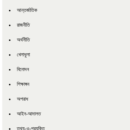
আন্তর্জাতিক
রাজনীতি
অর্থনীতি
খেলাধুলা
বিনোদন
শিক্ষাঙ্গন
অপরাধ
আইন-আদালত
তথ্য-ও-প্রযুক্তি