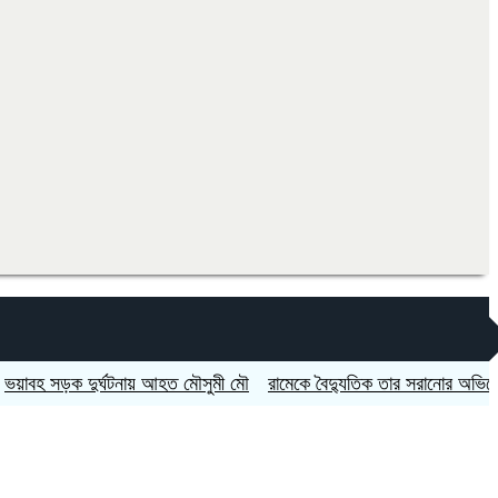
সড়ক দুর্ঘটনায় আহত মৌসুমী মৌ
রামেকে বৈদ্যুতিক তার সরানোর অভিযোগ, মো