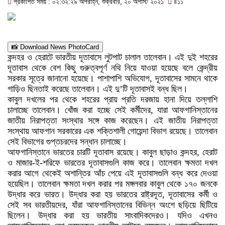
প্রকাশিত সময় : ০২:৩২:২৯ অপরাহ্ন, শুক্রবার, ২০ অগাস্ট ২০২১
৪১১
📸 Download News PhotoCard
কন্দহর ও হেরাটে ভারতীয় দূতাবাসে লুটপাট চালাল তালেবান। এই দুই শহরের
দূতাবাস থেকে বেশ কিছু গুরুত্বপূর্ণ নথি নিয়ে যাওয়া হয়েছে বলে কেন্দ্রীয়
সরকার সূত্রে জানানো হয়েছে। পাশাপাশি অভিযোগ, দূতাবাসের সামনে থাকে
গাড়িও ছিনতাই করেছে তালেবান। এই দু’টি দূতাবাসই বন্ধ ছিল।
কাবুল দখলের পর থেকে শহরের প্রায় প্রতি দরজায় হানা দিয়ে তল্লাশি
চালাচ্ছে তালেবান। খোঁজ করা হচ্ছে সেই কর্মীদের, যারা আফগানিস্তানের
জাতীয় নিরাপত্তা সংস্থার সঙ্গে কাজ করেছেন। এই জাতীয় নিরাপত্তা
সংস্থায় আফগান সরকারের এক শক্তিশালী গোয়েন্দা বিভাগ রয়েছে। তালেবান
সেই বিভাগের গুপ্তচরদের সন্ধান চালাচ্ছে।
আফগানিস্তানে ভারতের চারটি দূতাবাস রয়েছে। কাবুল ছাড়াও কন্দহর, হেরাট
ও মাজার-ই-শরিফে ভারতের দূতাবাসগুলি কাজ করে। তালেবান ক্ষমতা দখল
করার আগে থেকেই অশান্তির আঁচ পেয়ে এই দূতাবাসগুলি বন্ধ করে দেওয়া
হয়েছিল। তালেবান ক্ষমতা দখল করার পর মঙ্গলবার কাবুল থেকে ১৭০ জনকে
উদ্ধার করে ভারত। উদ্ধার করা হয় ভারতের রাষ্ট্রদূত, দূতাবাসের কর্মী ও
সেই সব ভারতীয়দের, যাঁরা আফগানিস্তানের বিভিন্ন অংশে ছড়িয়ে ছিটিয়ে
ছিলেন। উদ্ধার করা হয় ভারতীয় সাংবাদিকদেরও। যদিও এখনও