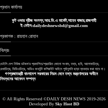
প্রধান কার্যালয়
ফুট ওভার ব্রীজ সংলগ্ন,আর.ডি.এ মার্কেট,সাহেব বাজার,রাজশাহী
ই-মেইল:dailydeshnewsbd@gmail.com
প্রকাশক : রায়হান রোহান
বিঃদ্রঃ
ডেইলি দেশ নিউজ ডটকম’র প্রকাশিত/প্রচারিত কোনো সংবাদ, তথ্য, ছবি, আলোকচিত্র,
রেখাচিত্র, ভিডিওচিত্র, অডিও কনটেন্ট কপিরাইট আইনে পূর্বানুমতি ছাড়া ব্যবহার করা যাবে না।
গণপ্রজাতন্ত্রী বাংলাদেশ সরকারের নিয়ম মেনে তথ্য মন্ত্রণালয়ের অধীনে
নিবন্ধনের আবেদন সম্পন্ন
© All Rights Reserved ©DAILY DESH NEWS 2019-2026
Developed By
Sky Host BD