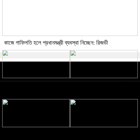
কাজে গাফিলতি হলে প্রধানমন্ত্রী ব্যবস্থা নিচ্ছেন: রিজভী
তনু হত্যা মামলায় ফের গ্রেপ্তার সাবেক
‘আপনি আমার পিতার মতো’, মিঠুনের
সেনা সদস্য হাফিজুর
অসুস্থতায় দেবের আবেগঘন পোস্ট
সাবিলা নূরের নতুন চমক ‘ফাইসা গেছি’
‘লাপাত্তা’য় ব্যস্ত নুসরাত ফারিয়া