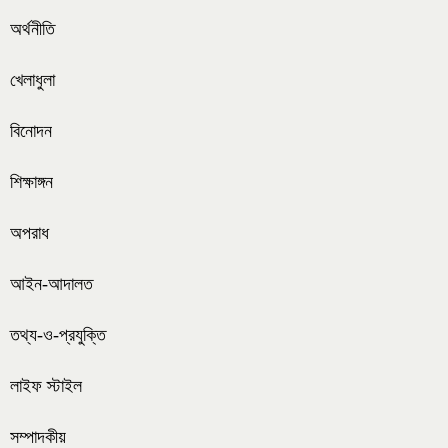
অর্থনীতি
খেলাধুলা
বিনোদন
শিক্ষাঙ্গন
অপরাধ
আইন-আদালত
তথ্য-ও-প্রযুক্তি
লাইফ স্টাইল
সম্পাদকীয়