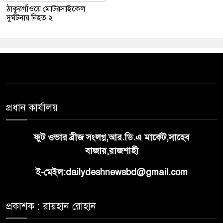
ঠাকুরগাঁওয়ে মোটরসাইকেল
দুর্ঘটনায় নিহত ২
প্রধান কার্যালয়
ফুট ওভার ব্রীজ সংলগ্ন,আর.ডি.এ মার্কেট,সাহেব
বাজার,রাজশাহী
ই-মেইল:dailydeshnewsbd@gmail.com
প্রকাশক : রায়হান রোহান