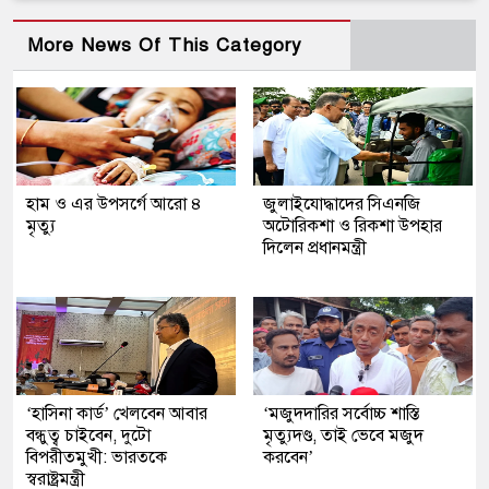
More News Of This Category
হাম ও এর উপসর্গে আরো ৪
জুলাইযোদ্ধাদের সিএনজি
মৃত্যু
অটোরিকশা ও রিকশা উপহার
দিলেন প্রধানমন্ত্রী
‘হাসিনা কার্ড’ খেলবেন আবার
‘মজুদদারির সর্বোচ্চ শাস্তি
বন্ধুত্ব চাইবেন, দুটো
মৃত্যুদণ্ড, তাই ভেবে মজুদ
বিপরীতমুখী: ভারতকে
করবেন’
স্বরাষ্ট্রমন্ত্রী