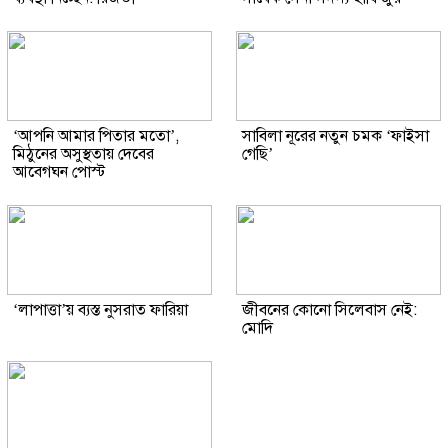
‘আপনি আমার পিতার মতো’,
সাবিলা নূরের নতুন চমক ‘ফাইসা
মিঠুনের অসুস্থতায় দেবের
গেছি’
আবেগঘন পোস্ট
‘লাপাত্তা’য় ব্যস্ত নুসরাত ফারিয়া
জীবনের কোনো সিলেবাস নেই:
মোদি