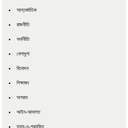
আন্তর্জাতিক
রাজনীতি
অর্থনীতি
খেলাধুলা
বিনোদন
শিক্ষাঙ্গন
অপরাধ
আইন-আদালত
তথ্য-ও-প্রযুক্তি