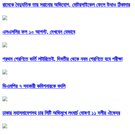
রামেকে বৈদ্যুতিক তার সরানোর অভিযোগ, মোটরসাইকেল ফেলে উধাও ঠিকাদার
এসএসসির ফল ১০ আগস্ট, দেখবেন যেভাবে
প্রথম শ্রেণিতে ভর্তি লটারিতেই, দ্বিতীয় থেকে নবম শ্রেণিতে হবে পরীক্ষা
ডিএমপির ৭ সহকারী কমিশনারকে বদলি
ঢাকায় মহাসমাবেশসহ চার সিটি অভিমুখে লংমার্চ ঘোষণা ১১ দলীয় ঐক্যের