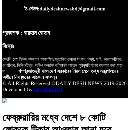
ই-মেইল:dailydeshnewsbd@gmail.com
প্রকাশক : রায়হান রোহান
বিঃদ্রঃ
ডেইলি দেশ নিউজ ডটকম’র প্রকাশিত/প্রচারিত কোনো সংবাদ, তথ্য, ছবি, আলোকচিত্র,
রেখাচিত্র, ভিডিওচিত্র, অডিও কনটেন্ট কপিরাইট আইনে পূর্বানুমতি ছাড়া ব্যবহার করা যাবে
না।
গণপ্রজাতন্ত্রী বাংলাদেশ সরকারের নিয়ম মেনে তথ্য মন্ত্রণালয়ের
অধীনে নিবন্ধনের আবেদন সম্পন্ন
© All Rights Reserved ©DAILY DESH NEWS 2019-2026
Developed By
Sky Host BD
ফেব্রুয়ারির মধ্যে দেশে ৮ কোটি
লোককে টিকার আওতায় আনা হবে