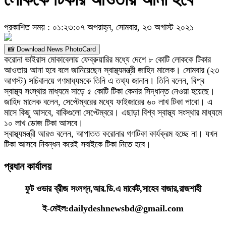
প্রকাশিত সময় : ০১:২৩:০৭ অপরাহ্ন, সোমবার, ২৩ অগাস্ট ২০২১
📸 Download News PhotoCard
করোনা ভাইরাস মোকাবেলায় ফেব্রুয়ারির মধ্যে দেশে ৮ কোটি লোককে টিকার
আওতায় আনা হবে বলে জানিয়েছেন স্বাস্থ্যমন্ত্রী জাহিদ মালেক। সোমবার (২৩
আগস্ট) সচিবালয়ে গণমাধ্যমকে তিনি এ তথ্য জানান। তিনি বলেন, বিশ্ব
স্বাস্থ্য সংস্থার মাধ্যমে সাড়ে ৫ কোটি টিকা কেনার সিদ্ধান্ত নেওয়া হয়েছে।
জাহিদ মালেক বলেন, সেপ্টেম্বরের মধ্যে ফাইজারের ৬০ লাখ টিকা পাবো। এ
মাসে কিছু আসবে, বাকিগুলো সেপ্টেম্বরে। এছাড়া বিশ্ব স্বাস্থ্য সংস্থার মাধ্যমে
১০ লাখ ডোজ টিকা আসবে।
স্বাস্থ্যমন্ত্রী আরও বলেন, আপাতত করোনার গণটিকা কার্যক্রম হচ্ছে না। যখন
টিকা আসবে নিবন্ধন করেই সবাইকে টিকা নিতে হবে।
প্রধান কার্যালয়
ফুট ওভার ব্রীজ সংলগ্ন,আর.ডি.এ মার্কেট,সাহেব বাজার,রাজশাহী
ই-মেইল:dailydeshnewsbd@gmail.com