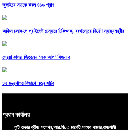
জুলাইয়ে সড়কে ঝরল ৪১৬ প্রাণ
অফিস চলাকালে প্রাইভেট চেম্বারে চিকিৎসক, বরখাস্তের নির্দেশ স্বাস্থ্যমন্ত্রীর
শ্রেয়া কালরা জিতলেন ‘লক আপ’ সিজন ২
চার মন্ত্রণালয়-বিভাগে নতুন সচিব
প্রধান কার্যালয়
ফুট ওভার ব্রীজ সংলগ্ন,আর.ডি.এ মার্কেট,সাহেব বাজার,রাজশাহী