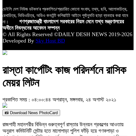
ডেইলি দেশ নিউজ ডটকম’র প্রকাশিত/প্রচারিত কোনো সংবাদ, তথ্য, ছবি, আলোকচিত্র,
রেখাচিত্র, ভিডিওচিত্র, অডিও কনটেন্ট কপিরাইট আইনে পূর্বানুমতি ছাড়া ব্যবহার করা যাবে
না।
গণপ্রজাতন্ত্রী বাংলাদেশ সরকারের নিয়ম মেনে তথ্য মন্ত্রণালয়ের
অধীনে নিবন্ধনের আবেদন সম্পন্ন
© All Rights Reserved ©DAILY DESH NEWS 2019-2026
Developed By
Sky Host BD
রাস্তা কার্পেটিং কাজ পরিদর্শনে রাসিক
মেয়র লিটন
প্রকাশিত সময় : ০৪:০০:৪৪ অপরাহ্ন, মঙ্গলবার, ২৪ অগাস্ট ২০২১
📸 Download News PhotoCard
রাজশাহী মহানগরীর বিভিন্ন গুরুত্বপূর্ণ রাস্তার উন্নয়ন প্রকল্পের আওতায়
অনুরাগ কমিউনিটি সেন্টার হতে মালোপাড়া পুলিশ ফাঁড়ি হয়ে গণকপাড়া ও