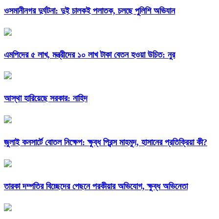
ওসমানীনগর দুর্ঘটনা: দুই চালকই পলাতক, চলছে পুলিশি অভিযান
এমপিদের ৫ লাখ, মন্ত্রীদের ১০ লাখ টাকা বেতন হওয়া উচিত: নুর
আস্থা হারিয়েছে সরকার: নাহিদ
জুলাই কনসার্টে বোতল নিক্ষেপ: ক্ষুব্ধ প্রিন্স মাহমুদ, হাসানের প্রতিক্রিয়া কী?
তারকা দম্পতির বিচ্ছেদের পেছনে পরকীয়ার অভিযোগ, ক্ষুব্ধ অভিনেতা