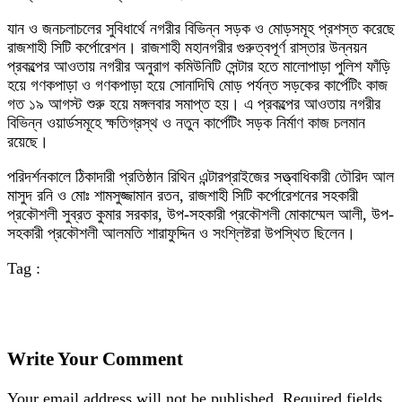
যান ও জনচলাচলের সুবিধার্থে নগরীর বিভিন্ন সড়ক ও মোড়সমূহ প্রশস্ত করেছে
রাজশাহী সিটি কর্পোরেশন। রাজশাহী মহানগরীর গুরুত্বপূর্ণ রাস্তার উন্নয়ন
প্রকল্পের আওতায় নগরীর অনুরাগ কমিউনিটি সেন্টার হতে মালোপাড়া পুলিশ ফাঁড়ি
হয়ে গণকপাড়া ও গণকপাড়া হয়ে সোনাদিঘি মোড় পর্যন্ত সড়কের কার্পেটিং কাজ
গত ১৯ আগস্ট শুরু হয়ে মঙ্গলবার সমাপ্ত হয়। এ প্রকল্পের আওতায় নগরীর
বিভিন্ন ওয়ার্ডসমূহে ক্ষতিগ্রস্থ ও নতুন কার্পেটিং সড়ক নির্মাণ কাজ চলমান
রয়েছে।
পরিদর্শনকালে ঠিকাদারী প্রতিষ্ঠান রিথিন এন্টারপ্রাইজের সত্ত্বাধিকারী তৌরিদ আল
মাসুদ রনি ও মোঃ শামসুজ্জামান রতন, রাজশাহী সিটি কর্পোরেশনের সহকারী
প্রকৌশলী সুব্রত কুমার সরকার, উপ-সহকারী প্রকৌশলী মোকাম্মেল আলী, উপ-
সহকারী প্রকৌশলী আলমতি শারাফুদ্দিন ও সংশ্লিষ্টরা উপস্থিত ছিলেন।
Tag :
Write Your Comment
Your email address will not be published.
Required fields