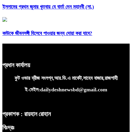
ইসলামের প্রথম জুমার খুতবায় যে বার্তা দেন মহানবী (সা.)
কাউকে জীবনসঙ্গী হিসেবে পাওয়ার জন্য দোয়া করা যাবে?
প্রধান কার্যালয়
ফুট ওভার ব্রীজ সংলগ্ন,আর.ডি.এ মার্কেট,সাহেব বাজার,রাজশাহী
ই-মেইল:dailydeshnewsbd@gmail.com
প্রকাশক : রায়হান রোহান
বিঃদ্রঃ