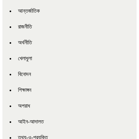
আন্তর্জাতিক
রাজনীতি
অর্থনীতি
খেলাধুলা
বিনোদন
শিক্ষাঙ্গন
অপরাধ
আইন-আদালত
তথ্য-ও-প্রযুক্তি