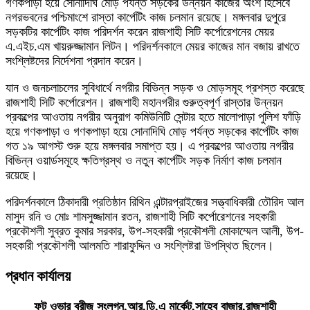
গণকপাড়া হয়ে সোনাদিঘি মোড় পর্যন্ত সড়কের উন্নয়ন কাজের অংশ হিসেবে
নগরভবনের পশ্চিমাংশে রাস্তা কার্পেটিং কাজ চলমান রয়েছে। মঙ্গলবার দুপুরে
সড়কটির কার্পেটিং কাজ পরিদর্শন করেন রাজশাহী সিটি কর্পোরেশনের মেয়র
এ.এইচ.এম খায়রুজ্জামান লিটন। পরিদর্শনকালে মেয়র কাজের মান বজায় রাখতে
সংশ্লিষ্টদের নির্দেশনা প্রদান করেন।
যান ও জনচলাচলের সুবিধার্থে নগরীর বিভিন্ন সড়ক ও মোড়সমূহ প্রশস্ত করেছে
রাজশাহী সিটি কর্পোরেশন। রাজশাহী মহানগরীর গুরুত্বপূর্ণ রাস্তার উন্নয়ন
প্রকল্পের আওতায় নগরীর অনুরাগ কমিউনিটি সেন্টার হতে মালোপাড়া পুলিশ ফাঁড়ি
হয়ে গণকপাড়া ও গণকপাড়া হয়ে সোনাদিঘি মোড় পর্যন্ত সড়কের কার্পেটিং কাজ
গত ১৯ আগস্ট শুরু হয়ে মঙ্গলবার সমাপ্ত হয়। এ প্রকল্পের আওতায় নগরীর
বিভিন্ন ওয়ার্ডসমূহে ক্ষতিগ্রস্থ ও নতুন কার্পেটিং সড়ক নির্মাণ কাজ চলমান
রয়েছে।
পরিদর্শনকালে ঠিকাদারী প্রতিষ্ঠান রিথিন এন্টারপ্রাইজের সত্ত্বাধিকারী তৌরিদ আল
মাসুদ রনি ও মোঃ শামসুজ্জামান রতন, রাজশাহী সিটি কর্পোরেশনের সহকারী
প্রকৌশলী সুব্রত কুমার সরকার, উপ-সহকারী প্রকৌশলী মোকাম্মেল আলী, উপ-
সহকারী প্রকৌশলী আলমতি শারাফুদ্দিন ও সংশ্লিষ্টরা উপস্থিত ছিলেন।
প্রধান কার্যালয়
ফুট ওভার ব্রীজ সংলগ্ন,আর.ডি.এ মার্কেট,সাহেব বাজার,রাজশাহী