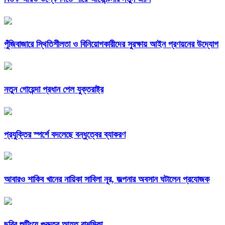
পুঁজিবাজারে স্থিতিশীলতা ও বিনিয়োগকারীদের সুরক্ষায় আইন প্রণয়নের উদ্যোগ
নতুন গোয়েন্দা প্রধান পেল যুক্তরাষ্ট্র
প্রযুক্তির স্পর্শে বদলেছে বন্ধুত্বের ব্যাকরণ
আবারও শাকিব খানের নায়িকা সাবিলা নূর, জল্পনার অবসান ঘটালেন প্রযোজক
ছবির শুটিংয়ে গুরুতর আহত রাশমিকা