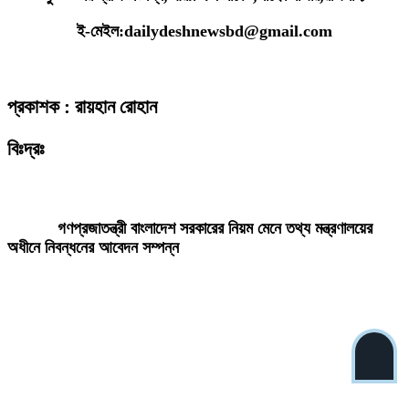
ই-মেইল:dailydeshnewsbd@gmail.com
প্রকাশক : রায়হান রোহান
বিঃদ্রঃ
ডেইলি দেশ নিউজ ডটকম’র প্রকাশিত/প্রচারিত কোনো সংবাদ, তথ্য, ছবি, আলোকচিত্র,
রেখাচিত্র, ভিডিওচিত্র, অডিও কনটেন্ট কপিরাইট আইনে পূর্বানুমতি ছাড়া ব্যবহার করা যাবে
না।
গণপ্রজাতন্ত্রী বাংলাদেশ সরকারের নিয়ম মেনে তথ্য মন্ত্রণালয়ের
অধীনে নিবন্ধনের আবেদন সম্পন্ন