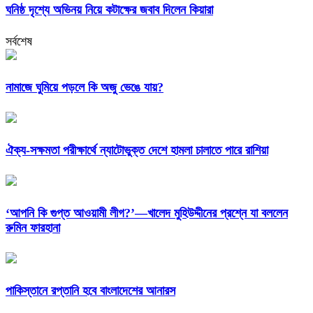
ঘনিষ্ঠ দৃশ্যে অভিনয় নিয়ে কটাক্ষের জবাব দিলেন কিয়ারা
সর্বশেষ
নামাজে ঘুমিয়ে পড়লে কি অজু ভেঙে যায়?
ঐক্য-সক্ষমতা পরীক্ষার্থে ন্যাটোভুক্ত দেশে হামলা চালাতে পারে রাশিয়া
‘আপনি কি গুপ্ত আওয়ামী লীগ?’—খালেদ মুহিউদ্দীনের প্রশ্নে যা বললেন
রুমিন ফারহানা
পাকিস্তানে রপ্তানি হবে বাংলাদেশের আনারস