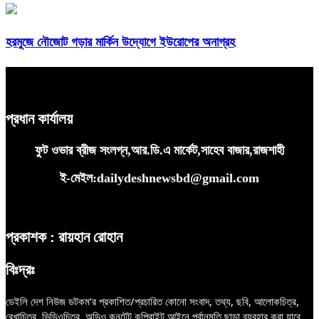
হরমুজে নৌজোট গড়ার মার্কিন উদ্যোগে ইউরোপের অনাগ্রহ
প্রধান কার্যালয়
ফুট ওভার ব্রীজ সংলগ্ন,আর.ডি.এ মার্কেট,সাহেব বাজার,রাজশাহী
ই-মেইল:dailydeshnewsbd@gmail.com
প্রকাশক : রায়হান রোহান
বিঃদ্রঃ
ডেইলি দেশ নিউজ ডটকম’র প্রকাশিত/প্রচারিত কোনো সংবাদ, তথ্য, ছবি, আলোকচিত্র,
রেখাচিত্র, ভিডিওচিত্র, অডিও কনটেন্ট কপিরাইট আইনে পূর্বানুমতি ছাড়া ব্যবহার করা যাবে