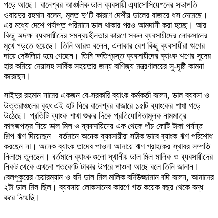
পড়ে আছে। বানেশ্বর আঞ্চলিক ডাল ব্যবসায়ী এ্যাসোসিয়েশনের সভাপতি
ওবায়দুর রহমান বলেন, মূলত দু’টি কারণে দেশীয় ডালের বাজারে ধস নেমেছে।
এর মধ্যে দেশে পর্যাপ্ত পরিমানে ডাল থাকার পরও আমদানী করা হচ্ছে। আর
কিছু অদক্ষ ব্যবসায়ীদের সমন্বয়হীনতার কারণে সকল ব্যবসায়ীদের লোকসানের
মূখে পড়তে হয়েছে। তিনি আরও বলেন, এলাকার বেশ কিছু ব্যবসায়ীরা ঋণের
দায়ে দেউলিয়া হয়ে গেছেন। তিনি ক্ষতিগ্রস্ত ব্যবসায়ীদের ব্যাংক ঋণের সুদের
হার কমিয়ে দেয়াসহ সার্বিক সহয়তার জন্য বাণিজ্য মন্ত্রণালয়ের সু-দৃষ্টি কামনা
করেছেন।
সাইদুর রহমান নামের একজন বে-সরকারি ব্যাংক কর্মকর্তা বলেন, ডাল ব্যবসা ও
উত্তরাঞ্চলের বৃহৎ এই হাট ঘিরে বানেশ্বর বাজারে ১৫টি ব্যাংকের শাখা গড়ে
উঠেছে। প্রতিটি ব্যাংক শাখা শুরুর দিকে প্রতিযোগিতামূলক নামমাত্র
কাগজপত্র নিয়ে ডাল মিল ও ব্যবসায়িদের এক থেকে পাঁচ কোটি টাকা পর্যন্ত
শিল্প ঋণ দিয়েছেন। বর্তমানে অনেক ব্যবসায়ীরা সঠিক ভাবে ব্যাংক ঋণ পরিশোধ
করছেন না। অনেক ব্যাংক তাদের পাওনা আদায়ে ঋণ গ্রাহকের স্থাবর সম্পতি
নিলামে তুলছেন। বর্তমানে ব্যাংক গুলো স্থানীয় ডাল মিল মালিক ও ব্যবসায়ীদের
নিকট থেকে এখনো শতকোটি টাকার উপরে পাওনা আছে বলে তিনি জানান।
বেলপুকুরের চেয়ারম্যান ও বদি ডাল মিল মালিক বদিউজ্জামান বদি বলেন, আমাদের
২টা ডাল মিল ছিল। ব্যবসায় লোকসানের কারণে গত কয়েক বছর থেকে বন্ধ
করে দিয়েছি।