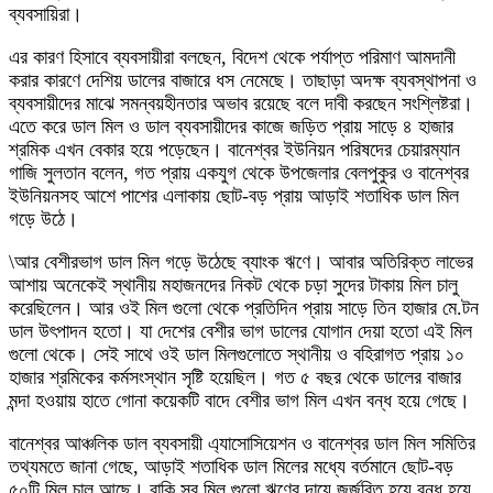
ব্যবসায়িরা।
এর কারণ হিসাবে ব্যবসায়ীরা বলছেন, বিদেশ থেকে পর্যাপ্ত পরিমাণ আমদানী
করার কারণে দেশিয় ডালের বাজারে ধস নেমেছে। তাছাড়া অদক্ষ ব্যবস্থাপনা ও
ব্যবসায়ীদের মাঝে সমন্বয়হীনতার অভাব রয়েছে বলে দাবী করছেন সংশ্লিষ্টরা।
এতে করে ডাল মিল ও ডাল ব্যবসায়ীদের কাজে জড়িত প্রায় সাড়ে ৪ হাজার
শ্রমিক এখন বেকার হয়ে পড়েছেন। বানেশ্বর ইউনিয়ন পরিষদের চেয়ারম্যান
গাজি সুলতান বলেন, গত প্রায় একযুগ থেকে উপজেলার বেলপুকুর ও বানেশ্বর
ইউনিয়নসহ আশে পাশের এলাকায় ছোট-বড় প্রায় আড়াই শতাধিক ডাল মিল
গড়ে উঠে।
\আর বেশীরভাগ ডাল মিল গড়ে উঠেছে ব্যাংক ঋণে। আবার অতিরিক্ত লাভের
আশায় অনেকেই স্থানীয় মহাজনদের নিকট থেকে চড়া সুদের টাকায় মিল চালু
করেছিলেন। আর ওই মিল গুলো থেকে প্রতিদিন প্রায় সাড়ে তিন হাজার মে.টন
ডাল উৎপাদন হতো। যা দেশের বেশীর ভাগ ডালের যোগান দেয়া হতো এই মিল
গুলো থেকে। সেই সাথে ওই ডাল মিলগুলোতে স্থানীয় ও বহিরাগত প্রায় ১০
হাজার শ্রমিকের কর্মসংস্থান সৃষ্টি হয়েছিল। গত ৫ বছর থেকে ডালের বাজার
মন্দা হওয়ায় হাতে গোনা কয়েকটি বাদে বেশীর ভাগ মিল এখন বন্ধ হয়ে গেছে।
বানেশ্বর আঞ্চলিক ডাল ব্যবসায়ী এ্যাসোসিয়েশন ও বানেশ্বর ডাল মিল সমিতির
তথ্যমতে জানা গেছে, আড়াই শতাধিক ডাল মিলের মধ্যে বর্তমানে ছোট-বড়
৫০টি মিল চালু আছে। বাকি সব মিল গুলো ঋণের দায়ে জর্জরিত হয়ে বন্ধ হয়ে