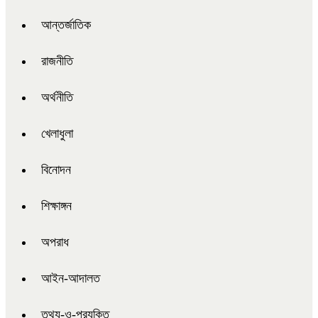
আন্তর্জাতিক
রাজনীতি
অর্থনীতি
খেলাধুলা
বিনোদন
শিক্ষাঙ্গন
অপরাধ
আইন-আদালত
তথ্য-ও-প্রযুক্তি