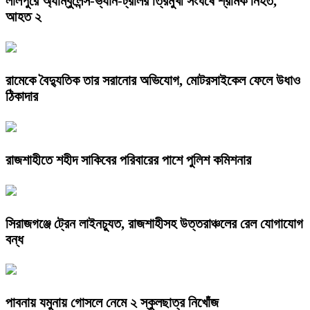
লালপুরে অ্যাম্বুলেন্স-ভ্যান-ট্রলির ত্রিমুখী সংঘর্ষে শ্রমিক নিহত,
আহত ২
রামেকে বৈদ্যুতিক তার সরানোর অভিযোগ, মোটরসাইকেল ফেলে উধাও
ঠিকাদার
রাজশাহীতে শহীদ সাকিবের পরিবারের পাশে পুলিশ কমিশনার
সিরাজগঞ্জে ট্রেন লাইনচ্যুত, রাজশাহীসহ উত্তরাঞ্চলের রেল যোগাযোগ
বন্ধ
পাবনায় যমুনায় গোসলে নেমে ২ স্কুলছাত্র নিখোঁজ