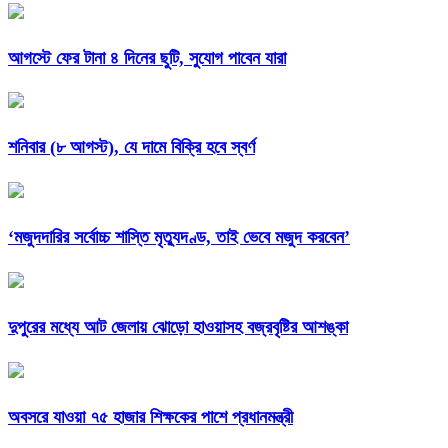
আগস্টে ফের টানা ৪ দিনের ছুটি, সুযোগ পাবেন যারা
শনিবার (৮ আগস্ট), যে দামে বিক্রি হবে স্বর্ণ
‘মজুদদারির সর্বোচ্চ শাস্তি মৃত্যুদণ্ড, তাই ভেবে মজুদ করবেন’
দুপুরের মধ্যে আট জেলায় ঝোড়ো হাওয়াসহ বজ্রবৃষ্টির আশঙ্কা
অবসরে যাওয়া ৭৫ হাজার শিক্ষকের পাশে প্রধানমন্ত্রী