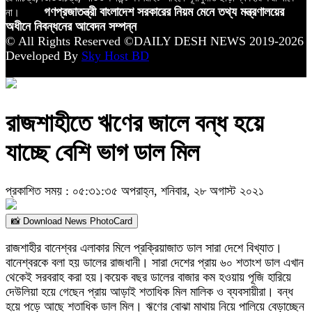
না।
গণপ্রজাতন্ত্রী বাংলাদেশ সরকারের নিয়ম মেনে তথ্য মন্ত্রণালয়ের
অধীনে নিবন্ধনের আবেদন সম্পন্ন
© All Rights Reserved ©DAILY DESH NEWS 2019-2026
Developed By
Sky Host BD
রাজশাহীতে ঋণের জালে বন্ধ হয়ে
যাচ্ছে বেশি ভাগ ডাল মিল
প্রকাশিত সময় : ০৫:৩১:৩৫ অপরাহ্ন, শনিবার, ২৮ অগাস্ট ২০২১
📸 Download News PhotoCard
রাজশাহীর বানেশ্বর এলাকার মিলে প্রক্রিয়াজাত ডাল সারা দেশে বিখ্যাত।
বানেশ্বরকে বলা হয় ডালের রাজধানী। সারা দেশের প্রায় ৬০ শতাংশ ডাল এখান
থেকেই সরবরাহ করা হয়।কয়েক বছর ডালের বাজার কম হওয়ায় পূজি হারিয়ে
দেউলিয়া হয়ে গেছেন প্রায় আড়াই শতাধিক মিল মালিক ও ব্যবসায়ীরা। বন্ধ
হয়ে পড়ে আছে শতাধিক ডাল মিল। ঋণের বোঝা মাথায় নিয়ে পালিয়ে বেড়াচ্ছেন