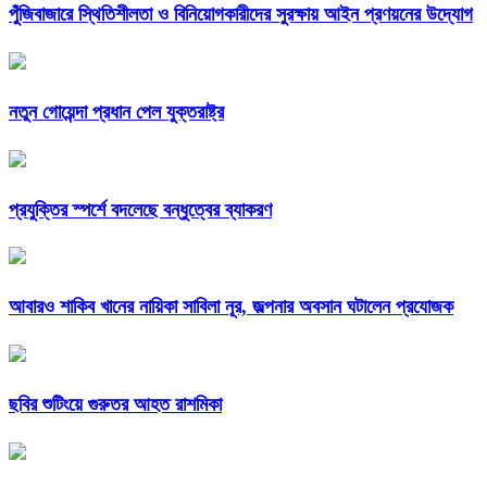
পুঁজিবাজারে স্থিতিশীলতা ও বিনিয়োগকারীদের সুরক্ষায় আইন প্রণয়নের উদ্যোগ
নতুন গোয়েন্দা প্রধান পেল যুক্তরাষ্ট্র
প্রযুক্তির স্পর্শে বদলেছে বন্ধুত্বের ব্যাকরণ
আবারও শাকিব খানের নায়িকা সাবিলা নূর, জল্পনার অবসান ঘটালেন প্রযোজক
ছবির শুটিংয়ে গুরুতর আহত রাশমিকা