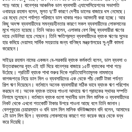
পড়ে আছে। বানেশ্বর আঞ্চলিক ডাল ব্যবসায়ী এ্যাসোসিয়েশনের সভাপতি
ওবায়দুর রহমান বলেন, মূলত দু’টি কারণে দেশীয় ডালের বাজারে ধস নেমেছে।
এর মধ্যে দেশে পর্যাপ্ত পরিমানে ডাল থাকার পরও আমদানী করা হচ্ছে। আর
কিছু অদক্ষ ব্যবসায়ীদের সমন্বয়হীনতার কারণে সকল ব্যবসায়ীদের লোকসানের
মূখে পড়তে হয়েছে। তিনি আরও বলেন, এলাকার বেশ কিছু ব্যবসায়ীরা ঋণের
দায়ে দেউলিয়া হয়ে গেছেন। তিনি ক্ষতিগ্রস্ত ব্যবসায়ীদের ব্যাংক ঋণের সুদের
হার কমিয়ে দেয়াসহ সার্বিক সহয়তার জন্য বাণিজ্য মন্ত্রণালয়ের সু-দৃষ্টি কামনা
করেছেন।
সাইদুর রহমান নামের একজন বে-সরকারি ব্যাংক কর্মকর্তা বলেন, ডাল ব্যবসা ও
উত্তরাঞ্চলের বৃহৎ এই হাট ঘিরে বানেশ্বর বাজারে ১৫টি ব্যাংকের শাখা গড়ে
উঠেছে। প্রতিটি ব্যাংক শাখা শুরুর দিকে প্রতিযোগিতামূলক নামমাত্র
কাগজপত্র নিয়ে ডাল মিল ও ব্যবসায়িদের এক থেকে পাঁচ কোটি টাকা পর্যন্ত
শিল্প ঋণ দিয়েছেন। বর্তমানে অনেক ব্যবসায়ীরা সঠিক ভাবে ব্যাংক ঋণ পরিশোধ
করছেন না। অনেক ব্যাংক তাদের পাওনা আদায়ে ঋণ গ্রাহকের স্থাবর সম্পতি
নিলামে তুলছেন। বর্তমানে ব্যাংক গুলো স্থানীয় ডাল মিল মালিক ও ব্যবসায়ীদের
নিকট থেকে এখনো শতকোটি টাকার উপরে পাওনা আছে বলে তিনি জানান।
বেলপুকুরের চেয়ারম্যান ও বদি ডাল মিল মালিক বদিউজ্জামান বদি বলেন, আমাদের
২টা ডাল মিল ছিল। ব্যবসায় লোকসানের কারণে গত কয়েক বছর থেকে বন্ধ
করে দিয়েছি।