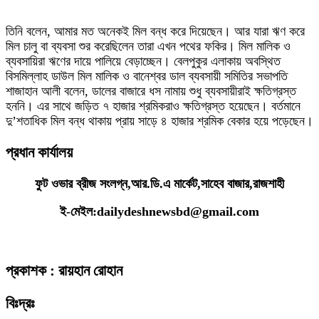
তিনি বলেন, আমার মত অনেকই মিল বন্ধ করে দিয়েছেন। আর যারা ঋণ করে
মিল চালু বা ব্যবসা শুর করেছিলেন তারা এখন পথের ফকির। মিল মালিক ও
ব্যবসায়িরা ঋণের দায়ে পালিয়ে বেড়াচ্ছেন। বেলপুকুর এলাকায় অবস্থিত
বিসমিল্লাহ ডাউল মিল মালিক ও বানেশ্বর ডাল ব্যবসায়ী সমিতির সভাপতি
শাজাহান আলী বলেন, ডালের বাজারে ধস নামায় শুধু ব্যবসায়ীরাই ক্ষতিগ্রস্ত
হননি। এর সাথে জড়িত ৭ হাজার শ্রমিকরাও ক্ষতিগ্রস্ত হয়েছেন। বর্তমানে
দু’শতাধিক মিল বন্ধ থাকায় প্রায় সাড়ে ৪ হাজার শ্রমিক বেকার হয়ে পড়েছেন।
প্রধান কার্যালয়
ফুট ওভার ব্রীজ সংলগ্ন,আর.ডি.এ মার্কেট,সাহেব বাজার,রাজশাহী
ই-মেইল:dailydeshnewsbd@gmail.com
প্রকাশক : রায়হান রোহান
বিঃদ্রঃ