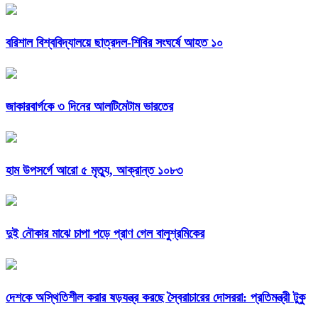
বরিশাল বিশ্ববিদ্যালয়ে ছাত্রদল-শিবির সংঘর্ষে আহত ১০
জাকারবার্গকে ৩ দিনের আলটিমেটাম ভারতের
হাম উপসর্গে আরো ৫ মৃত্যু, আক্রান্ত ১০৮৩
দুই নৌকার মাঝে চাপা পড়ে প্রাণ গেল বালুশ্রমিকের
দেশকে অস্থিতিশীল করার ষড়যন্ত্র করছে স্বৈরাচারের দোসররা: প্রতিমন্ত্রী টুকু