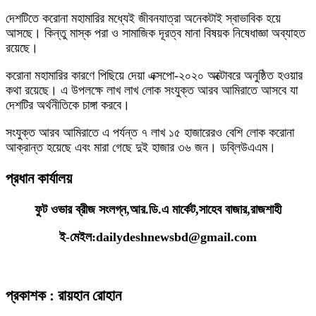
দেশটিতে করোনা মহামারির মধ্যেই জীবনযাত্রা অনেকটাই স্বাভাবিক হয়ে
আসছে। কিন্তু মাস্ক পরা ও সামাজিক দূরত্ব মানা বিষয়ক নিষেধাজ্ঞা অব্যাহত
রয়েছে।
করোনা মহামারির কারণে পিছিয়ে দেয়া এক্সপো-২০২০ অক্টোবরে অনুষ্ঠিত হওয়ার
কথা রয়েছে। এ উপলক্ষে লাখ লাখ লোক সংযুক্ত আরব আমিরাতে আসবে যা
দেশটির অর্থনীতিকে চাঙ্গা করবে।
সংযুক্ত আরব আমিরাতে এ পর্যন্ত ৭ লাখ ১৫ হাজারেরও বেশি লোক করোনা
আক্রান্ত হয়েছে এবং মারা গেছে দুই হাজার ৩৬ জন। ডব্লিউএএম।
প্রধান কার্যালয়
ফুট ওভার ব্রীজ সংলগ্ন,আর.ডি.এ মার্কেট,সাহেব বাজার,রাজশাহী
ই-মেইল:dailydeshnewsbd@gmail.com
প্রকাশক : রায়হান রোহান