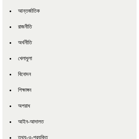
আন্তর্জাতিক
রাজনীতি
অর্থনীতি
খেলাধুলা
বিনোদন
শিক্ষাঙ্গন
অপরাধ
আইন-আদালত
তথ্য-ও-প্রযুক্তি