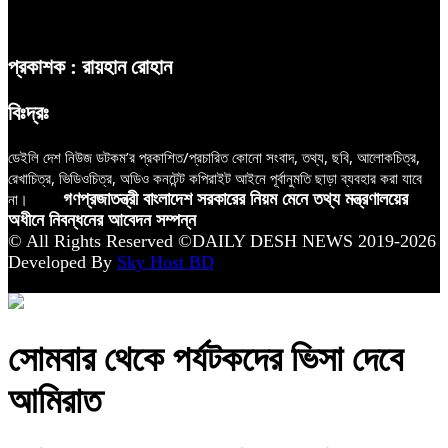
প্রকাশক : রায়হান রোহান
বিঃদ্রঃ
ডেইলি দেশ নিউজ ডটকম’র প্রকাশিত/প্রচারিত কোনো সংবাদ, তথ্য, ছবি, আলোকচিত্র,
রেখাচিত্র, ভিডিওচিত্র, অডিও কনটেন্ট কপিরাইট আইনে পূর্বানুমতি ছাড়া ব্যবহার করা যাবে
না।
গণপ্রজাতন্ত্রী বাংলাদেশ সরকারের নিয়ম মেনে তথ্য মন্ত্রণালয়ের
অধীনে নিবন্ধনের আবেদন সম্পন্ন
© All Rights Reserved ©DAILY DESH NEWS 2019-2026
Developed By
Sky Host BD
সোমবার থেকে পর্যটকদের ভিসা দেবে
আমিরাত