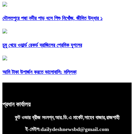
দৌলতপুরে পদ্মা নদীর পাড় ধসে শিশু নিখোঁজ, জীবিত উদ্ধার ১
চুমু খেয়ে ওয়ার্ল্ড রেকর্ড ব্রাজিলের প্রেমিক যুগলের
আমি টাকা উপার্জন করতে ভালোবাসি: মল্লিকা
প্রধান কার্যালয়
ফুট ওভার ব্রীজ সংলগ্ন,আর.ডি.এ মার্কেট,সাহেব বাজার,রাজশাহী
ই-মেইল:dailydeshnewsbd@gmail.com