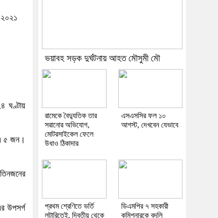
র ২০২১
ভয়াবহ সড়ক দুর্ঘটনায় আহত মৌসুমী মৌ
৪ ঘণ্টায়
রামেকে বৈদ্যুতিক তার
এসএসসির ফল ১০
সরানোর অভিযোগ,
আগস্ট, দেখবেন যেভাবে
মোটরসাইকেল ফেলে
ন এ ৫ জন।
উধাও ঠিকাদার
 তিনজনের
প্রথম শ্রেণিতে ভর্তি
ডিএমপির ৭ সহকারী
র উপসর্গ
লটারিতেই, দ্বিতীয় থেকে
কমিশনারকে বদলি