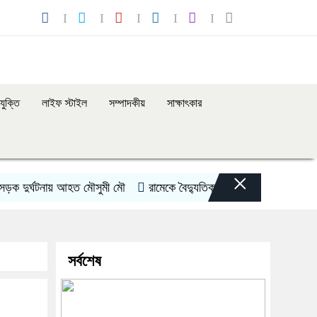
যুক্তি
লাইফ স্টাইল
সম্পাদকীয়
সাক্ষাৎকার
×
ুর্ঘটনায় আহত মৌসুমী মৌ
রামেকে বৈদ্যুতিক তার সরানোর অভিযোগ, মোটরস
সর্বশেষ