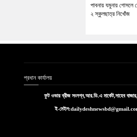
পাবনায় যমুনায় গোসলে 
২ স্কুলছাত্র নিখোঁজ
প্রধান কার্যালয়
ফুট ওভার ব্রীজ সংলগ্ন,আর.ডি.এ মার্কেট,সাহেব বাজার
ই-মেইল:dailydeshnewsbd@gmail.c