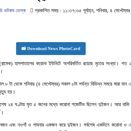
ডি ডটকম ডেস্ক
প্রকাশিত সময় : ১১:৩৭:৩৫ পূর্বাহ্ন, শনিবার, ৪ সেপ্টেম্ব
📸 Download News PhotoCard
রামেক) হাসপাতালের করোনা ইউনিটে অপরিবর্তিত রয়েছে মৃতের সংখ্যা। গত ২
র।
কাল ৮ টা থেকে শনিবার (৪ সেপ্টেম্বর) সকাল ৮টা পর্যন্ত বিভিন্ন সময়ে মারা যা
ত্যু হয়।
সর্বশেষ ২৪ ঘণ্টায় মৃত ৫ জনের মধ্যে করোনা পজেটিভ ছিলেন দুইজন। আর বাকি
গে।
তিনজন এবং নওগাঁ ও পাবনার একজন করে দুইজন। সর্বশেষ একদিনে করোনা ও এ