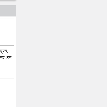
চ্যুত,
লের রেল