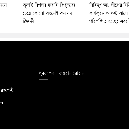
নেমে
জুলাই বিপ্লব ফরাসি বিপ্লবের
নিষিদ্ধ আ. লীগের বিভ
চেয়ে কোনো অংশেই কম নয়:
কার্যক্রম আগস্ট মাসে
রিজভী
পরিলক্ষিত হচ্ছে: স্বরাষ্ট
প্রকাশক : রায়হান রোহান
,রাজশাহী
om