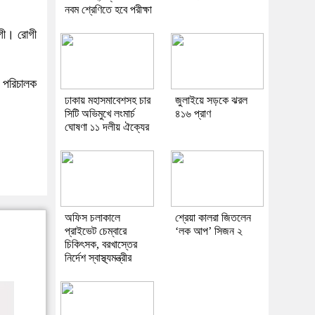
নবম শ্রেণিতে হবে পরীক্ষা
গী। রোগী
 পরিচালক
ঢাকায় মহাসমাবেশসহ চার
জুলাইয়ে সড়কে ঝরল
সিটি অভিমুখে লংমার্চ
৪১৬ প্রাণ
ঘোষণা ১১ দলীয় ঐক্যের
অফিস চলাকালে
শ্রেয়া কালরা জিতলেন
প্রাইভেট চেম্বারে
‘লক আপ’ সিজন ২
চিকিৎসক, বরখাস্তের
নির্দেশ স্বাস্থ্যমন্ত্রীর