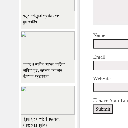
নতুন গোয়েন্দা প্রধান পেল
যুক্তরাষ্ট্র
Name
Email
আবারও শাকিব খানের নায়িকা
সাবিলা নূর, জল্পনার অবসান
ঘটালেন প্রযোজক
WebSite
Save Your Ema
প্রযুক্তির স্পর্শে বদলেছে
বন্ধুত্বের ব্যাকরণ