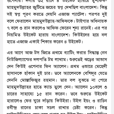
ওপেনার। দলীয় ৩২ রানে ৪ উইকেট হারিয়ে মুশফিক-
মাহমুদউল্লাহর জুটিতে জয়ের স্বপ্ন দেখছিল বাংলাদেশ। কিন্তু
সই স্বপ্ন পূরণ করতে দেয়নি এজাজ প্যাটেল। পরপর দুই
বলে ফেরালেন মাহমুদউল্লাহ-আফিফকে। টাইগার অধিনায়ক
৭ বলে ৩ রান করলেও আফিফ ফেরেন শূন্য রানেই। এর পর
নিয়মিত উইকেট হারায় বাংলাদেশ। কিউইদের হয়ে বল
হাতে এজাজ একাই শিকার করেন ৪ উইকেট।
এর আগে আজ টস জিতে প্রথমে ব্যাটিং করার সিদ্ধান্ত নেন
নিউজিল্যান্ডের দলপতি টম লাথাম। শুরুতেই ঝড়ের আভাস
দেন কিউই ওপেনার ফিন অ্যালেন। প্রথম ওভারে মেহেদী
হাসানকে হাঁকান দুই চার। তবে অ্যালেনকে বেশিদূর যেতে
দেননি মোস্তাফিজুর রহমান। তার বল বুঝতে না পেরে
মাহমুদউল্লাহর হাতে ক্যাচ তুলে দেন। অ্যালেন ১০বলে ৩
চারের সাহায্যে ১৫ রান করেন। তবে শুরুতে উইকেট
হারালেও ফের ঘুরে দাঁড়ায় কিউইরা। উইল ইয়ং ও রাচিন
রবীন্দ্র রানের চাকা সচল রাখার চেষ্টা করেন। কিন্তু