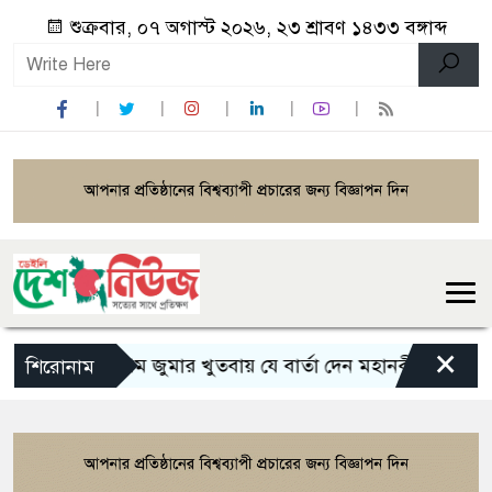
শুক্রবার, ০৭ অগাস্ট ২০২৬, ২৩ শ্রাবণ ১৪৩৩ বঙ্গাব্দ
×
ইসলামের প্রথম জুমার খুতবায় যে বার্তা দেন মহানবী (সা.)
কাউ
শিরোনাম