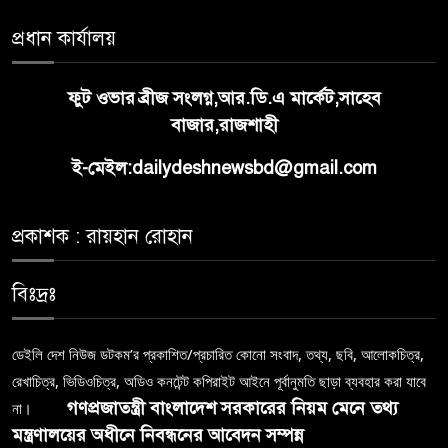
প্রধান কার্যালয়
ফুট ওভার ব্রীজ সংলগ্ন,আর.ডি.এ মার্কেট,সাহেব
বাজার,রাজশাহী
ই-মেইল:dailydeshnewsbd@gmail.com
প্রকাশক : রায়হান রোহান
বিঃদ্রঃ
ডেইলি দেশ নিউজ ডটকম’র প্রকাশিত/প্রচারিত কোনো সংবাদ, তথ্য, ছবি, আলোকচিত্র,
রেখাচিত্র, ভিডিওচিত্র, অডিও কনটেন্ট কপিরাইট আইনে পূর্বানুমতি ছাড়া ব্যবহার করা যাবে
গণপ্রজাতন্ত্রী বাংলাদেশ সরকারের নিয়ম মেনে তথ্য
না।
মন্ত্রণালয়ের অধীনে নিবন্ধনের আবেদন সম্পন্ন