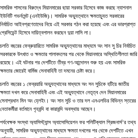
সামরিক শাসনের বিরুদ্ধে মিয়ানমারের ছায়া সরকার হিসেবে কাজ করছে ন্যাশনাল
ইউনিটি গভর্নমেন্ট (এনইউজি)। সামরিক অভ্যুত্থানে ক্ষমতাচ্যুত সরকারের
নির্বাচিত আইনপ্রণেতাদের নিয়ে এই সরকার গঠন করা হয়েছে এবং এর ভারপ্রাপ্ত
প্রেসিডেন্ট হিসেবে দায়িত্বপালন করছেন দুয়া লাসি লা।
চলতি বছরের ফেব্রুয়ারিতে সামরিক অভ্যুত্থানের মাধ্যমে অং সান সু চির নির্বাচিত
সরকারকে উৎখাত ও ক্ষমতার পালাবদলের পর থেকে মিয়ানমারে অস্থিতিশীলতা জারি
রয়েছে। এই ঘটনার পর দেশটিতে তীব্র গণ-আন্দোলন শুরু হয় এবং সামরিক
ক্ষমতার জোরেই বার্মিজ সেনাবাহিনী তা দমনের চেষ্টা করে।
চলতি বছরের ১ ফেব্রয়ারি অভ্যুত্থানের মাধ্যমে অং সন সুচিকে হটিয়ে জাতীয়
ক্ষমতা দখল করে সেনাবাহিনী এবং এই অভ্যুত্থানে নেতৃত্ব দেন মিয়ানমারের
সেনাপ্রধান মিন অং হ্লেইং। অং সান সুচি ও তার দল এনএলডির বিভিন্ন স্তরের
নেতাকর্মীরা বর্তমানে গৃহবন্দি বা কারাবন্দি অবস্থায় আছেন।
পর্যবেক্ষক সংস্থা অ্যাসিস্ট্যান্স অ্যাসোসিয়েশন ফর পলিটিক্যাল প্রিজনার্স’র তথ্য
অনুযায়ী, সামরিক অভ্যুত্থানের মাধ্যমে ক্ষমতা দখলের পর থেকে দেশটিতে এখন