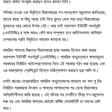
করতে কার্যত সংগ্রাম করছেন বলেও জানান তিনি।
শনিবার দেওয়া এক বিবৃতিতে মিয়ানমারের গণ-অসহযোগ আন্দোলন জানিয়েছে,
হাতের কাছে যা কিছু আছে তাই নিয়ে যুদ্ধে নেমে পড়া ছাড়া মিয়ানমারের
যুবকদের আর কোনো উপায় নেই। আর তাই ন্যাশনাল ইউনিটি গভর্নমেন্ট
(এনইউজি)-র সঙ্গে আরও বেশি করে সম্পৃক্ত হতে জাতিসংঘসহ আসিয়ান
দেশগুলোর প্রতি বিবৃতিতে আহ্বান জানানো হয়।
সামরিক শাসনের বিরুদ্ধে মিয়ানমারের ছায়া সরকার হিসেবে কাজ করছে
ন্যাশনাল ইউনিটি গভর্নমেন্ট (এনইউজি)। সামরিক অভ্যুত্থানে ক্ষমতাচ্যুত
সরকারের নির্বাচিত আইনপ্রণেতাদের নিয়ে এই সরকার গঠন করা হয়েছে এবং
এর ভারপ্রাপ্ত প্রেসিডেন্ট হিসেবে দায়িত্বপালন করছেন দুয়া লাসি লা।
চলতি বছরের ফেব্রুয়ারিতে সামরিক অভ্যুত্থানের মাধ্যমে অং সান সু চির
নির্বাচিত সরকারকে উৎখাত ও ক্ষমতার পালাবদলের পর থেকে মিয়ানমারে
অস্থিতিশীলতা জারি রয়েছে। এই ঘটনার পর দেশটিতে তীব্র গণ-আন্দোলন
শুরু হয় এবং সামরিক ক্ষমতার জোরেই বার্মিজ সেনাবাহিনী তা দমনের চেষ্টা
করে।