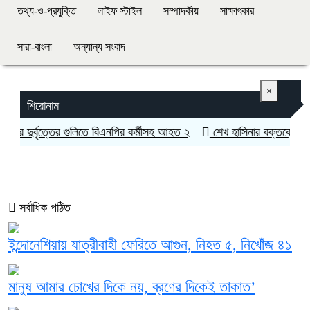
তথ্য-ও-প্রযুক্তি
লাইফ স্টাইল
সম্পাদকীয়
সাক্ষাৎকার
সারা-বাংলা
অন্যান্য সংবাদ
×
শিরোনাম
 দুর্বৃত্তের গুলিতে বিএনপির কর্মীসহ আহত ২
শেখ হাসিনার বক্তব্যে সমর্থন
সর্বাধিক পঠিত
ইন্দোনেশিয়ায় যাত্রীবাহী ফেরিতে আগুন, নিহত ৫, নিখোঁজ ৪১
মানুষ আমার চোখের দিকে নয়, ব্রণের দিকেই তাকাত’