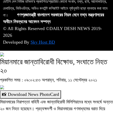
ডেইলি দেশ নিউজ ডটকম’র প্রকাশিত/প্রচারিত কোনো সংবাদ, তথ্য, ছবি, আলোকচিত্র,
রেখাচিত্র, ভিডিওচিত্র, অডিও কনটেন্ট কপিরাইট আইনে পূর্বানুমতি ছাড়া ব্যবহার করা যাবে
না।
গণপ্রজাতন্ত্রী বাংলাদেশ সরকারের নিয়ম মেনে তথ্য মন্ত্রণালয়ের
অধীনে নিবন্ধনের আবেদন সম্পন্ন
© All Rights Reserved ©DAILY DESH NEWS 2019-
2026
Developed By
Sky Host BD
মিয়ানমারে জান্তাবিরোধী বিক্ষোভ, সংঘাতে নিহত
২০
প্রকাশিত সময় : ০৯:০২:৫৩ অপরাহ্ন, শনিবার, ১১ সেপ্টেম্বর ২০২১
📸 Download News PhotoCard
মিয়ানমারের নিরাপত্তা বাহিনী এবং জান্তাবিরোধী মিলিশিয়াদের মধ্যে সংঘর্ষে অন্তত
২০ জন নিহত হয়েছেন। প্রত্যক্ষদর্শী ও মিয়ানমারের গণমাধ্যমের বরাত দিয়ে