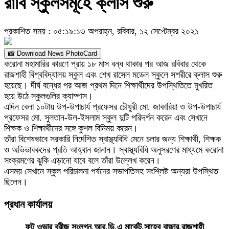
রাবি স্কুলসমূহে ক্লাস শুরু
প্রকাশিত সময় : ০৫:১৯:১৩ অপরাহ্ন, রবিবার, ১২ সেপ্টেম্বর ২০২১
📸 Download News PhotoCard
করোনা মহামারির কারণে প্রায় ১৮ মাস বন্ধ থাকার পর আজ রবিবার থেকে
রাজশাহী বিশ্ববিদ্যালয় স্কুল এবং শেখ রাসেল মডেল স্কুলে সশরীরে ক্লাস শুরু
হয়েছে। দীর্ঘ বন্ধের পর আজ প্রথম দিনে শিক্ষার্থীদের উপস্থিতিতে মুখরিত
হয়ে উঠে স্কুলগুলির ক্যাম্পাস।
এদিন বেলা ১০টায় উপ-উপাচার্য প্রফেসর চৌধুরী মো. জাকারিয়া ও উপ-উপাচার্য
প্রফেসর মো. সুলতান-উল-ইসলাম স্কুল দুটি পরিদর্শন করেন এবং সেখানে
শিক্ষক ও শিক্ষার্থীদের সঙ্গে কুশল বিনিময় করেন।
তাঁরা বিশেষভাবে সরকারি নির্দেশিত স্বাস্থ্যবিধি মেনে চলার জন্য শিক্ষার্থী, শিক্ষক
ও অভিভাবকদের প্রতি আহ্বান জানান। স্বাস্থ্যবিধি অনুসরণের মাধ্যমে করোনা
সংক্রমণের ঝুকি এড়ানো যাবে বলে তাঁরা উল্লেখ করেন।
এসময় সেখানে স্কুল পরিচালনা পর্ষদের সভাপতিসহ সংশ্লিষ্ট অন্যরা উপস্থিত
ছিলেন।
প্রধান কার্যালয়
ফুট ওভার ব্রীজ সংলগ্ন,আর.ডি.এ মার্কেট,সাহেব বাজার,রাজশাহী