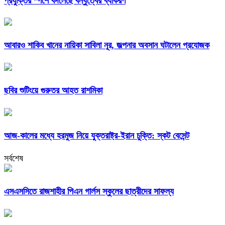
প্রযুক্তির স্পর্শে বদলেছে বন্ধুত্বের ব্যাকরণ
আবারও শাকিব খানের নায়িকা সাবিলা নূর, জল্পনার অবসান ঘটালেন প্রযোজক
ছবির শুটিংয়ে গুরুতর আহত রাশমিকা
আজ-কালের মধ্যে হরমুজ নিয়ে যুক্তরাষ্ট্র-ইরান চুক্তি: স্কট বেসেন্ট
সর্বশেষ
এসএসসিতে রাজশাহীর পিএন গার্লস স্কুলের ছাত্রীদের সাফল্য