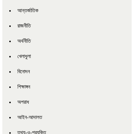
আন্তর্জাতিক
রাজনীতি
অর্থনীতি
খেলাধুলা
বিনোদন
শিক্ষাঙ্গন
অপরাধ
আইন-আদালত
তথ্য-ও-প্রযুক্তি