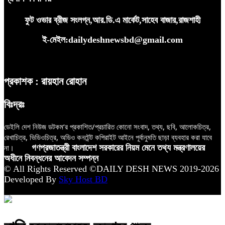
ফুট ওভার ব্রীজ সংলগ্ন,আর.ডি.এ মার্কেট,সাহেব বাজার,রাজশাহী
ই-মেইল:dailydeshnewsbd@gmail.com
প্রকাশক : রায়হান রোহান
বিঃদ্রঃ
ডেইলি দেশ নিউজ ডটকম’র প্রকাশিত/প্রচারিত কোনো সংবাদ, তথ্য, ছবি, আলোকচিত্র,
রেখাচিত্র, ভিডিওচিত্র, অডিও কনটেন্ট কপিরাইট আইনে পূর্বানুমতি ছাড়া ব্যবহার করা যাবে
না।
গণপ্রজাতন্ত্রী বাংলাদেশ সরকারের নিয়ম মেনে তথ্য মন্ত্রণালয়ের
অধীনে নিবন্ধনের আবেদন সম্পন্ন
© All Rights Reserved ©DAILY DESH NEWS 2019-2026
Developed By
Sky Host BD