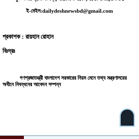
ই-মেইল:dailydeshnewsbd@gmail.com
প্রকাশক : রায়হান রোহান
বিঃদ্রঃ
ডেইলি দেশ নিউজ ডটকম’র প্রকাশিত/প্রচারিত কোনো সংবাদ, তথ্য, ছবি, আলোকচিত্র,
রেখাচিত্র, ভিডিওচিত্র, অডিও কনটেন্ট কপিরাইট আইনে পূর্বানুমতি ছাড়া ব্যবহার করা যাবে
না।
গণপ্রজাতন্ত্রী বাংলাদেশ সরকারের নিয়ম মেনে তথ্য মন্ত্রণালয়ের
অধীনে নিবন্ধনের আবেদন সম্পন্ন