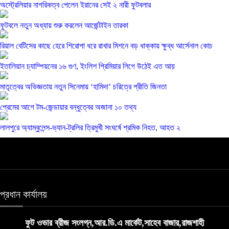
অস্ট্রেলিয়ার নাগরিকত্ব পেলেন ইরানের সেই ২ নারী ফুটবলার
ফুটবলে নতুন অধ্যায় শুরু করলেন আর্জেন্টাইন তারকা
রিয়াল বেটিসের কাছে হেরে শিরোপা ধরে রাখার মিশনে বড় ধাক্কায় ক্ষুব্ধ আর্সেনাল কোচ
ইতালিয়ান চ্যাম্পিয়নের ১৬ গুণ, ইংলিশ প্রিমিয়ার লিগে উঠেই এত আয়
মাতৃত্বের অভিজ্ঞতায় নতুন সিনেমায় ‘হামিদা’ চরিত্রে প্রীতি জিনতা
প্রেমের আগে টম-জেন্ডায়ার বন্ধুত্বের অজানা ১০ তথ্য
লালপুরে অ্যাম্বুলেন্স-ভ্যান-ট্রলির ত্রিমুখী সংঘর্ষে শ্রমিক নিহত, আহত ২
প্রধান কার্যালয়
ফুট ওভার ব্রীজ সংলগ্ন,আর.ডি.এ মার্কেট,সাহেব বাজার,রাজশাহী