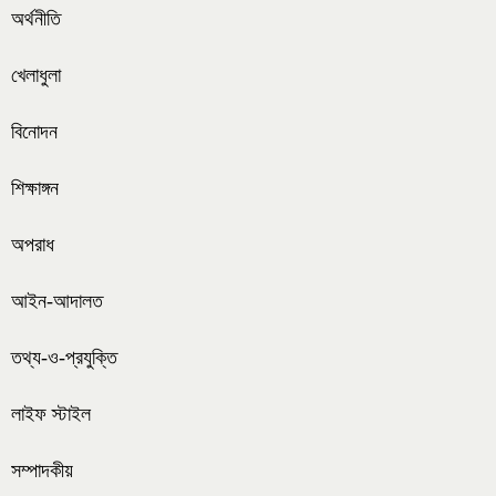
অর্থনীতি
খেলাধুলা
বিনোদন
শিক্ষাঙ্গন
অপরাধ
আইন-আদালত
তথ্য-ও-প্রযুক্তি
লাইফ স্টাইল
সম্পাদকীয়