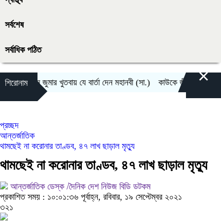
সর্বশেষ
সর্বাধিক পঠিত
×
মের প্রথম জুমার খুতবায় যে বার্তা দেন মহানবী (সা.)
কাউকে জীবনসঙ্গী হিসেবে 
শিরোনাম
প্রচ্ছদ
আন্তর্জাতিক
থামছেই না করোনার তাণ্ডব, ৪৭ লাখ ছাড়াল মৃত্যু
থামছেই না করোনার তাণ্ডব, ৪৭ লাখ ছাড়াল মৃত্যু
আন্তর্জাতিক ডেস্ক /দৈনিক দেশ নিউজ বিডি ডটকম
প্রকাশিত সময় : ১০:০১:৩৬ পূর্বাহ্ন, রবিবার, ১৯ সেপ্টেম্বর ২০২১
৩২১