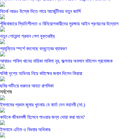
বিতর্ক আরও উস্কে দিতে পারে আর্জেন্টিনার নতুন জার্সি
পুঁজিবাজারে স্থিতিশীলতা ও বিনিয়োগকারীদের সুরক্ষায় আইন প্রণয়নের উদ্যোগ
নতুন গোয়েন্দা প্রধান পেল যুক্তরাষ্ট্র
প্রযুক্তির স্পর্শে বদলেছে বন্ধুত্বের ব্যাকরণ
আবারও শাকিব খানের নায়িকা সাবিলা নূর, জল্পনার অবসান ঘটালেন প্রযোজক
ঘনিষ্ঠ দৃশ্যে অভিনয় নিয়ে কটাক্ষের জবাব দিলেন কিয়ারা
ছবির শুটিংয়ে গুরুতর আহত রাশমিকা
সর্বশেষ
ইসলামের প্রথম জুমার খুতবায় যে বার্তা দেন মহানবী (সা.)
কাউকে জীবনসঙ্গী হিসেবে পাওয়ার জন্য দোয়া করা যাবে?
ইসলামে এতিম ও বিধবার অধিকার