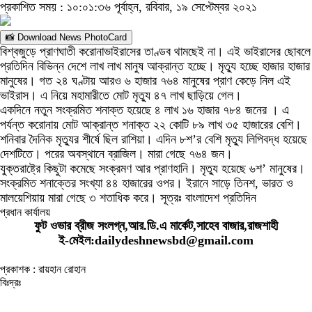
প্রকাশিত সময় : ১০:০১:৩৬ পূর্বাহ্ন, রবিবার, ১৯ সেপ্টেম্বর ২০২১
📸 Download News PhotoCard
বিশ্বজুড়ে প্রাণঘাতী করোনাভাইরাসের তাণ্ডব থামছেই না। এই ভাইরাসের ছোবলে
প্রতিদিন বিভিন্ন দেশে লাখ লাখ মানুষ আক্রান্ত হচ্ছে। মৃত্যু হচ্ছে হাজার হাজার
মানুষের। গত ২৪ ঘণ্টায় আরও ৬ হাজার ৭৬৪ মানুষের প্রাণ কেড়ে নিল এই
ভাইরাস। এ নিয়ে মহামারীতে মোট মৃত্যু ৪৭ লাখ ছাড়িয়ে গেল।
একদিনে নতুন সংক্রমিত শনাক্ত হয়েছে ৪ লাখ ১৬ হাজার ৭৮৪ জনের । এ
পর্যন্ত করোনায় মোট আক্রান্ত শনাক্ত ২২ কোটি ৮৯ লাখ ৩৫ হাজারের বেশি।
শনিবার দৈনিক মৃত্যুর শীর্ষে ছিল রাশিয়া। এদিন ৮শ’র বেশি মৃত্যু লিপিবদ্ধ হয়েছে
দেশটিতে। পরের অবস্থানে ব্রাজিল। মারা গেছে ৭৬৪ জন।
যুক্তরাষ্ট্রে কিছুটা কমেছে সংক্রমণ আর প্রাণহানি। মৃত্যু হয়েছে ৬শ’ মানুষের।
সংক্রমিত শনাক্তের সংখ্যা ৪৪ হাজারের ওপর। ইরানে সাড়ে তিনশ, ভারত ও
মালয়েশিয়ায় মারা গেছে ৩ শতাধিক করে। সূত্রঃ বাংলাদেশ প্রতিদিন
প্রধান কার্যালয়
ফুট ওভার ব্রীজ সংলগ্ন,আর.ডি.এ মার্কেট,সাহেব বাজার,রাজশাহী
ই-মেইল:dailydeshnewsbd@gmail.com
প্রকাশক : রায়হান রোহান
বিঃদ্রঃ
ডেইলি দেশ নিউজ ডটকম’র প্রকাশিত/প্রচারিত কোনো সংবাদ, তথ্য, ছবি, আলোকচিত্র,
রেখাচিত্র, ভিডিওচিত্র, অডিও কনটেন্ট কপিরাইট আইনে পূর্বানুমতি ছাড়া ব্যবহার করা যাবে না।