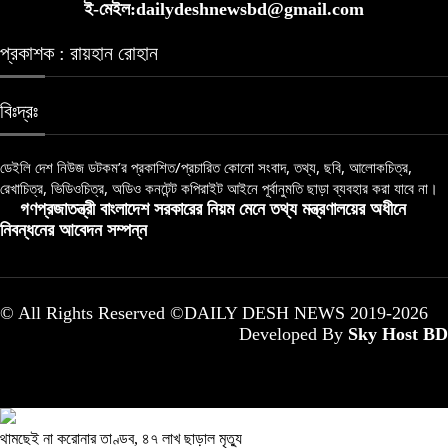
ই-মেইল:dailydeshnewsbd@gmail.com
প্রকাশক : রায়হান রোহান
বিঃদ্রঃ
ডেইলি দেশ নিউজ ডটকম’র প্রকাশিত/প্রচারিত কোনো সংবাদ, তথ্য, ছবি, আলোকচিত্র,
রেখাচিত্র, ভিডিওচিত্র, অডিও কনটেন্ট কপিরাইট আইনে পূর্বানুমতি ছাড়া ব্যবহার করা যাবে না।
গণপ্রজাতন্ত্রী বাংলাদেশ সরকারের নিয়ম মেনে তথ্য মন্ত্রণালয়ের অধীনে
নিবন্ধনের আবেদন সম্পন্ন
© All Rights Reserved ©DAILY DESH NEWS 2019-2026
Developed By
Sky Host BD
থামছেই না করোনার তাণ্ডব, ৪৭ লাখ ছাড়াল মৃত্যু