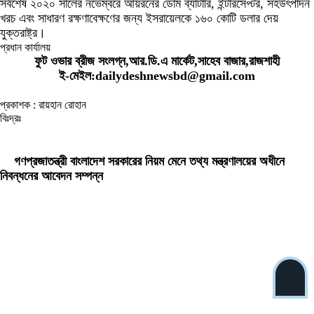
সর্বশেষ ২০২০ সালের নভেম্বরে আয়রনের ডোম ব্যাটারি, ইন্টারসেপ্টর, সহউৎপাদন
খরচ এবং সাধারণ রক্ষণাবেক্ষণের জন্য ইসরায়েলকে ১৬০ কোটি ডলার দেয়
যুক্তরাষ্ট্র।
প্রধান কার্যালয়
ফুট ওভার ব্রীজ সংলগ্ন,আর.ডি.এ মার্কেট,সাহেব বাজার,রাজশাহী
ই-মেইল:dailydeshnewsbd@gmail.com
প্রকাশক : রায়হান রোহান
বিঃদ্রঃ
ডেইলি দেশ নিউজ ডটকম’র প্রকাশিত/প্রচারিত কোনো সংবাদ, তথ্য, ছবি, আলোকচিত্র,
রেখাচিত্র, ভিডিওচিত্র, অডিও কনটেন্ট কপিরাইট আইনে পূর্বানুমতি ছাড়া ব্যবহার করা যাবে না।
গণপ্রজাতন্ত্রী বাংলাদেশ সরকারের নিয়ম মেনে তথ্য মন্ত্রণালয়ের অধীনে
নিবন্ধনের আবেদন সম্পন্ন