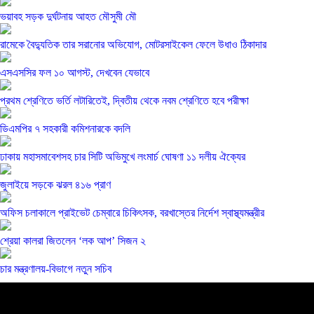
ভয়াবহ সড়ক দুর্ঘটনায় আহত মৌসুমী মৌ
রামেকে বৈদ্যুতিক তার সরানোর অভিযোগ, মোটরসাইকেল ফেলে উধাও ঠিকাদার
এসএসসির ফল ১০ আগস্ট, দেখবেন যেভাবে
প্রথম শ্রেণিতে ভর্তি লটারিতেই, দ্বিতীয় থেকে নবম শ্রেণিতে হবে পরীক্ষা
ডিএমপির ৭ সহকারী কমিশনারকে বদলি
ঢাকায় মহাসমাবেশসহ চার সিটি অভিমুখে লংমার্চ ঘোষণা ১১ দলীয় ঐক্যের
জুলাইয়ে সড়কে ঝরল ৪১৬ প্রাণ
অফিস চলাকালে প্রাইভেট চেম্বারে চিকিৎসক, বরখাস্তের নির্দেশ স্বাস্থ্যমন্ত্রীর
শ্রেয়া কালরা জিতলেন ‘লক আপ’ সিজন ২
চার মন্ত্রণালয়-বিভাগে নতুন সচিব