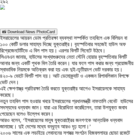
২৯২
📸 Download News PhotoCard
ইসরায়েলের আয়রন ডোম প্রতিরক্ষা ব্যবস্থা সম্পর্কিত তহবিলে এক বিলিয়ন বা
১০০ কোটি ডলার সাহায্য দিচ্ছে যুক্তরাষ্ট্র। বৃহস্পতিবার সহজেই হাউস অফ
রিপ্রেজেনটেটিভে এ বিল পাস হয়। এরপর বিলটি সিনেটে উঠবে।
সিএনএন জানায়, হাউসের সংখ্যাগুরুদের নেতা স্টেনি হোয়ার বৃহস্পতিবার বিলটি
আনার জন্য একটি পৃথক বিল তৈরি করেন। যার ফলে পাস করার জন্য প্রয়োজনীয়
স্বাভাবিক নিয়মকে অতিক্রম করা হয় এবং দুই-তৃতীয়াংশ ভোট দরকার হয়।
৪২০-৯ ভোটে বিলটি পাস হয়। আট ডেমোক্র্যাট ও একজন রিপাবলিকান বিপক্ষে
ভোট দেন।
এই ক্ষেপণাস্ত্র প্রতিরক্ষা তৈরি করতে যুক্তরাষ্ট্র আগেও ইসরায়েলকে সাহায্য
করেছে।
নতুন তহবিল পাস হওয়ার খবরে ইসরায়েলের প্রধানমন্ত্রী নাফতালি বেনেট হাউসের
সদস্যদের ধন্যবাদ জান। যারা এর বিরোধিতা করেছিলেন, তারা উপযুক্ত জবাব
পেয়েছেন বলেও উল্লেখ করেন।
আরও বলেন, ‘ইসরায়েলের মানুষ যুক্তরাষ্ট্রের জনগণকে আন্তরিক ধন্যবাদ
জানাচ্ছে। দুই দেশের মধ্যে বন্ধুত্ব আরও দৃঢ় হলো।’
২০০৬ সালের এক লড়াইয়ে লেবাননের সশস্ত্র সংগঠন হিজবুল্লাহর ছোড়া রকেটে