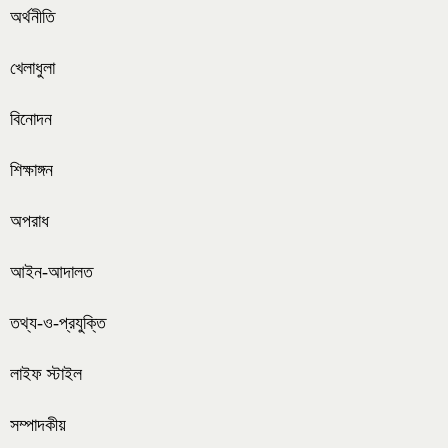
অর্থনীতি
খেলাধুলা
বিনোদন
শিক্ষাঙ্গন
অপরাধ
আইন-আদালত
তথ্য-ও-প্রযুক্তি
লাইফ স্টাইল
সম্পাদকীয়