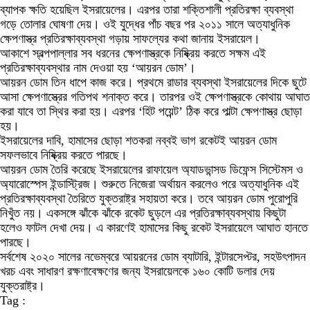
ব্যাপক ক্ষতি হয়েছিল ইসরায়েলের। এরপর তারা শক্তিশালী প্রতিরক্ষা ব্যবস্থা
গড়ে তোলার ঘোষণা দেয়। ওই যুদ্ধের পাঁচ বছর পর ২০১১ সালে অত্যাধুনিক
ক্ষেপণাস্ত্র প্রতিরক্ষাব্যবস্থা গড়ায় সাফল্যের কথা জানায় ইসরায়েল।
আকাশে স্বল্পপাল্লার সব ধরনের ক্ষেপণাস্ত্রকে নিষ্ক্রিয় করতে সক্ষম এই
প্রতিরক্ষাব্যবস্থার নাম দেওয়া হয় ‘আয়রন ডোম’।
আয়রন ডোম তিন ধাপে কাজ করে। প্রথমে রাডার ব্যবস্থা ইসরায়েলের দিকে ছুটে
আসা ক্ষেপণাস্ত্রের গতিপথ শনাক্ত করে। তারপর ওই ক্ষেপণাস্ত্রকে কোথায় আঘাত
করা যাবে তা স্থির করা হয়। এরপর ‘হিট পয়েন্ট’ ঠিক করে পাল্টা ক্ষেপণাস্ত্র ছোড়া
হয়।
ইসরায়েলের দাবি, হামাসের ছোড়া শতকরা নব্বই ভাগ রকেটই আয়রন ডোম
সফলভাবে নিষ্ক্রিয় করতে পারছে।
আয়রন ডোম তৈরি করেছে ইসরায়েলের রাফায়েল অ্যাডভান্সড ডিফেন্স সিস্টেমস ও
অ্যারোস্পেস ইন্ডাস্ট্রিজ। শুরুতে নিজেরা অর্থায়ন করলেও পরে অত্যাধুনিক এই
প্রতিরক্ষাব্যবস্থা তৈরিতে যুক্তরাষ্ট্র সহায়তা করে। তবে আয়রন ডোম পুরোপুরি
নিখুঁত নয়। একসঙ্গে ঝাঁকে ঝাঁকে রকেট ছুড়লে এর প্রতিরক্ষাব্যবস্থায় কিছুটা
হলেও ফাটল দেখা দেয়। এ কারণেই হামাসের কিছু রকেট ইসরায়েলে আঘাত হানতে
পারছে।
সর্বশেষ ২০২০ সালের নভেম্বরে আয়রনের ডোম ব্যাটারি, ইন্টারসেপ্টর, সহউৎপাদন
খরচ এবং সাধারণ রক্ষণাবেক্ষণের জন্য ইসরায়েলকে ১৬০ কোটি ডলার দেয়
যুক্তরাষ্ট্র।
Tag :