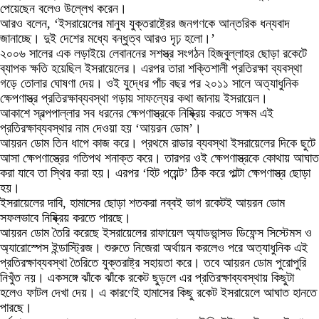
পেয়েছেন বলেও উল্লেখ করেন।
আরও বলেন, ‘ইসরায়েলের মানুষ যুক্তরাষ্ট্রের জনগণকে আন্তরিক ধন্যবাদ
জানাচ্ছে। দুই দেশের মধ্যে বন্ধুত্ব আরও দৃঢ় হলো।’
২০০৬ সালের এক লড়াইয়ে লেবাননের সশস্ত্র সংগঠন হিজবুল্লাহর ছোড়া রকেটে
ব্যাপক ক্ষতি হয়েছিল ইসরায়েলের। এরপর তারা শক্তিশালী প্রতিরক্ষা ব্যবস্থা
গড়ে তোলার ঘোষণা দেয়। ওই যুদ্ধের পাঁচ বছর পর ২০১১ সালে অত্যাধুনিক
ক্ষেপণাস্ত্র প্রতিরক্ষাব্যবস্থা গড়ায় সাফল্যের কথা জানায় ইসরায়েল।
আকাশে স্বল্পপাল্লার সব ধরনের ক্ষেপণাস্ত্রকে নিষ্ক্রিয় করতে সক্ষম এই
প্রতিরক্ষাব্যবস্থার নাম দেওয়া হয় ‘আয়রন ডোম’।
আয়রন ডোম তিন ধাপে কাজ করে। প্রথমে রাডার ব্যবস্থা ইসরায়েলের দিকে ছুটে
আসা ক্ষেপণাস্ত্রের গতিপথ শনাক্ত করে। তারপর ওই ক্ষেপণাস্ত্রকে কোথায় আঘাত
করা যাবে তা স্থির করা হয়। এরপর ‘হিট পয়েন্ট’ ঠিক করে পাল্টা ক্ষেপণাস্ত্র ছোড়া
হয়।
ইসরায়েলের দাবি, হামাসের ছোড়া শতকরা নব্বই ভাগ রকেটই আয়রন ডোম
সফলভাবে নিষ্ক্রিয় করতে পারছে।
আয়রন ডোম তৈরি করেছে ইসরায়েলের রাফায়েল অ্যাডভান্সড ডিফেন্স সিস্টেমস ও
অ্যারোস্পেস ইন্ডাস্ট্রিজ। শুরুতে নিজেরা অর্থায়ন করলেও পরে অত্যাধুনিক এই
প্রতিরক্ষাব্যবস্থা তৈরিতে যুক্তরাষ্ট্র সহায়তা করে। তবে আয়রন ডোম পুরোপুরি
নিখুঁত নয়। একসঙ্গে ঝাঁকে ঝাঁকে রকেট ছুড়লে এর প্রতিরক্ষাব্যবস্থায় কিছুটা
হলেও ফাটল দেখা দেয়। এ কারণেই হামাসের কিছু রকেট ইসরায়েলে আঘাত হানতে
পারছে।