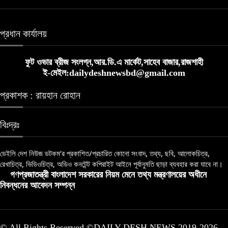
প্রধান কার্যালয়
ফুট ওভার ব্রীজ সংলগ্ন,আর.ডি.এ মার্কেট,সাহেব বাজার,রাজশাহী
ই-মেইল:dailydeshnewsbd@gmail.com
প্রকাশক : রায়হান রোহান
বিঃদ্রঃ
ডেইলি দেশ নিউজ ডটকম’র প্রকাশিত/প্রচারিত কোনো সংবাদ, তথ্য, ছবি, আলোকচিত্র,
রেখাচিত্র, ভিডিওচিত্র, অডিও কনটেন্ট কপিরাইট আইনে পূর্বানুমতি ছাড়া ব্যবহার করা যাবে না।
গণপ্রজাতন্ত্রী বাংলাদেশ সরকারের নিয়ম মেনে তথ্য মন্ত্রণালয়ের অধীনে
নিবন্ধনের আবেদন সম্পন্ন
© All Rights Reserved ©DAILY DESH NEWS 2019-2026