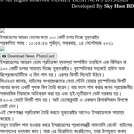
Developed By
Sky Host BD
ইসরায়েলের আয়রন ডোমের জন্য ১০০ কোটি ডলার দিচ্ছে যুক্তরাষ্ট্র
প্রকাশিত সময় : ১০:৫৪:৫৯ পূর্বাহ্ন, শুক্রবার, ২৪ সেপ্টেম্বর ২০২১
📸 Download News PhotoCard
ইসরায়েলের আয়রন ডোম প্রতিরক্ষা ব্যবস্থা সম্পর্কিত তহবিলে এক বিলিয়ন বা
১০০ কোটি ডলার সাহায্য দিচ্ছে যুক্তরাষ্ট্র। বৃহস্পতিবার সহজেই হাউস অফ
রিপ্রেজেনটেটিভে এ বিল পাস হয়। এরপর বিলটি সিনেটে উঠবে।
সিএনএন জানায়, হাউসের সংখ্যাগুরুদের নেতা স্টেনি হোয়ার বৃহস্পতিবার বিলটি
আনার জন্য একটি পৃথক বিল তৈরি করেন। যার ফলে পাস করার জন্য প্রয়োজনীয়
স্বাভাবিক নিয়মকে অতিক্রম করা হয় এবং দুই-তৃতীয়াংশ ভোট দরকার হয়।
৪২০-৯ ভোটে বিলটি পাস হয়। আট ডেমোক্র্যাট ও একজন রিপাবলিকান বিপক্ষে
ভোট দেন।
এই ক্ষেপণাস্ত্র প্রতিরক্ষা তৈরি করতে যুক্তরাষ্ট্র আগেও ইসরায়েলকে সাহায্য
করেছে।
নতুন তহবিল পাস হওয়ার খবরে ইসরায়েলের প্রধানমন্ত্রী নাফতালি বেনেট হাউসের
সদস্যদের ধন্যবাদ জান। যারা এর বিরোধিতা করেছিলেন, তারা উপযুক্ত জবাব