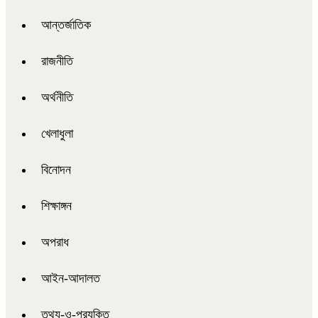
আন্তর্জাতিক
রাজনীতি
অর্থনীতি
খেলাধুলা
বিনোদন
শিক্ষাঙ্গন
অপরাধ
আইন-আদালত
তথ্য-ও-প্রযুক্তি