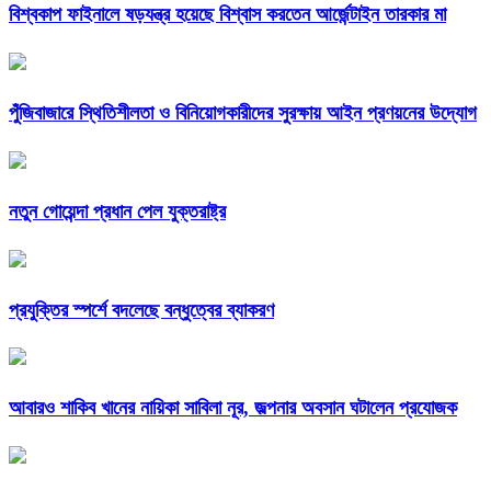
বিশ্বকাপ ফাইনালে ষড়যন্ত্র হয়েছে বিশ্বাস করতেন আর্জেন্টাইন তারকার মা
পুঁজিবাজারে স্থিতিশীলতা ও বিনিয়োগকারীদের সুরক্ষায় আইন প্রণয়নের উদ্যোগ
নতুন গোয়েন্দা প্রধান পেল যুক্তরাষ্ট্র
প্রযুক্তির স্পর্শে বদলেছে বন্ধুত্বের ব্যাকরণ
আবারও শাকিব খানের নায়িকা সাবিলা নূর, জল্পনার অবসান ঘটালেন প্রযোজক