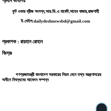
প্রধান কার্যালয়
ফুট ওভার ব্রীজ সংলগ্ন,আর.ডি.এ মার্কেট,সাহেব বাজার,রাজশাহী
ই-মেইল:dailydeshnewsbd@gmail.com
প্রকাশক : রায়হান রোহান
বিঃদ্রঃ
ডেইলি দেশ নিউজ ডটকম’র প্রকাশিত/প্রচারিত কোনো সংবাদ, তথ্য, ছবি, আলোকচিত্র,
রেখাচিত্র, ভিডিওচিত্র, অডিও কনটেন্ট কপিরাইট আইনে পূর্বানুমতি ছাড়া ব্যবহার করা যাবে
না।
গণপ্রজাতন্ত্রী বাংলাদেশ সরকারের নিয়ম মেনে তথ্য মন্ত্রণালয়ের
অধীনে নিবন্ধনের আবেদন সম্পন্ন