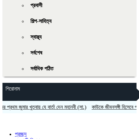
প্রবাসী
শিল্প-সাহিত্য
স্বাস্থ্য
সর্বশেষ
সর্বাধিক পঠিত
শিরোনাম
রথম জুমার খুতবায় যে বার্তা দেন মহানবী (সা.)
কাউকে জীবনসঙ্গী হিসেবে পাওয়ার
প্রচ্ছদ