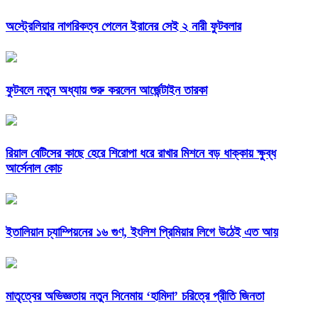
অস্ট্রেলিয়ার নাগরিকত্ব পেলেন ইরানের সেই ২ নারী ফুটবলার
ফুটবলে নতুন অধ্যায় শুরু করলেন আর্জেন্টাইন তারকা
রিয়াল বেটিসের কাছে হেরে শিরোপা ধরে রাখার মিশনে বড় ধাক্কায় ক্ষুব্ধ
আর্সেনাল কোচ
ইতালিয়ান চ্যাম্পিয়নের ১৬ গুণ, ইংলিশ প্রিমিয়ার লিগে উঠেই এত আয়
মাতৃত্বের অভিজ্ঞতায় নতুন সিনেমায় ‘হামিদা’ চরিত্রে প্রীতি জিনতা