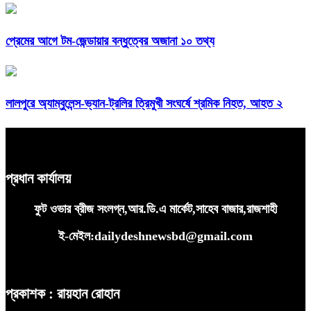
প্রেমের আগে টম-জেন্ডায়ার বন্ধুত্বের অজানা ১০ তথ্য
লালপুরে অ্যাম্বুলেন্স-ভ্যান-ট্রলির ত্রিমুখী সংঘর্ষে শ্রমিক নিহত, আহত ২
প্রধান কার্যালয়
ফুট ওভার ব্রীজ সংলগ্ন,আর.ডি.এ মার্কেট,সাহেব বাজার,রাজশাহী
ই-মেইল:dailydeshnewsbd@gmail.com
প্রকাশক : রায়হান রোহান