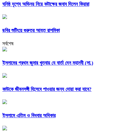
ঘনিষ্ঠ দৃশ্যে অভিনয় নিয়ে কটাক্ষের জবাব দিলেন কিয়ারা
ছবির শুটিংয়ে গুরুতর আহত রাশমিকা
সর্বশেষ
ইসলামের প্রথম জুমার খুতবায় যে বার্তা দেন মহানবী (সা.)
কাউকে জীবনসঙ্গী হিসেবে পাওয়ার জন্য দোয়া করা যাবে?
ইসলামে এতিম ও বিধবার অধিকার