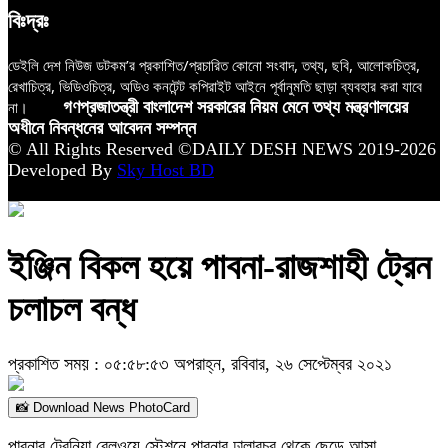
বিঃদ্রঃ
ডেইলি দেশ নিউজ ডটকম’র প্রকাশিত/প্রচারিত কোনো সংবাদ, তথ্য, ছবি, আলোকচিত্র,
রেখাচিত্র, ভিডিওচিত্র, অডিও কনটেন্ট কপিরাইট আইনে পূর্বানুমতি ছাড়া ব্যবহার করা যাবে
না।
গণপ্রজাতন্ত্রী বাংলাদেশ সরকারের নিয়ম মেনে তথ্য মন্ত্রণালয়ের
অধীনে নিবন্ধনের আবেদন সম্পন্ন
© All Rights Reserved ©DAILY DESH NEWS 2019-2026
Developed By
Sky Host BD
ইঞ্জিন বিকল হয়ে পাবনা-রাজশাহী ট্রেন
চলাচল বন্ধ
প্রকাশিত সময় : ০৫:৫৮:৫৩ অপরাহ্ন, রবিবার, ২৬ সেপ্টেম্বর ২০২১
📸 Download News PhotoCard
পাবনার টেবুনিয়া রেলওয়ে স্টেশনে পাবনার ঢালারচর থেকে ছেড়ে আসা