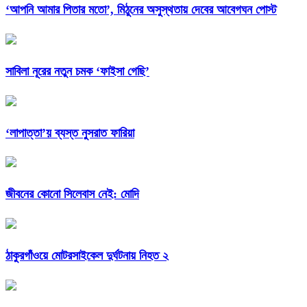
‘আপনি আমার পিতার মতো’, মিঠুনের অসুস্থতায় দেবের আবেগঘন পোস্ট
সাবিলা নূরের নতুন চমক ‘ফাইসা গেছি’
‘লাপাত্তা’য় ব্যস্ত নুসরাত ফারিয়া
জীবনের কোনো সিলেবাস নেই: মোদি
ঠাকুরগাঁওয়ে মোটরসাইকেল দুর্ঘটনায় নিহত ২