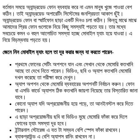
বর্তমান সময়ে অ্যান্ড্রয়েড ফোন ব্যবহার করে না এমন মানুষ খুজে পাওয়া বেশ
কঠিন। তাই অ্যান্ড্রয়েড অপারেটিং সিস্টেমের জনপ্রিয়তা আকাশ ছুঁই।
অ্যান্ড্রয়েড ফোন বা স্মার্টফোন ছাড়া একটি দিনও চলা কঠিন। কিন্তু মাঝে মাঝে
আমাদের প্রিয় ফোন গুলোকে নিয়ে কিছু সমস্যাই পড়তে হয়। তার মধ্যে
সবচেয়ে কমন ও বহুল আলোচিত সমস্যা হচ্ছে মোবাইল হ্যাং হয়ে যাওয়া। এ
নিয়ে বিড়ম্বনায় পড়তে হয়।
জেনে নিন মোবাইল হ্যাং হলে তা দূর করার জন্য যা করতে পারেন-
প্রথমে ফোনের সেটিং অপশনে যান এবং সেখান থেকে মেমোরি কতখানি
আছে তা দেখে নিতে পারেন। ভিডিও, ছবি ও অ্যাপ কতখানি মেমোরি
দখল করেছে তা পরীক্ষা করে দেখুন।
অ্যাপ অপশন থেকে মেমোরি ব্যবহারের অপশনটি নির্বাচন করুন। ফোন
বা এসডি কার্ডে অ্যাপস ঠিক কতখানি জায়গা নিয়েছে তার বিস্তারিত জানা
যাবে।
কোনো অ্যাপ যদি অপ্রয়োজনীয় হয়ে পড়ে, তা আনইনস্টল করে দিতে
পারেন।
এ ছাড়া অপ্রয়োজনীয় ছবি বা ভিডিও মুছে মেমোরি ফাঁকা করে দিলে
ফোনের হ্যাং সমস্যা দূর হবে।
ইন্টারনাল স্টোরেজ এ যত টা সম্ভব বেশি স্পেস ফাঁকা রাখবেন।
ব্যাকগ্রাউন্ড এ বেশি অ্যাপস রানিং রাখবেন না।