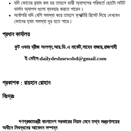
যদি ফোনের র‍্যাম কম হয় তাহলে ভারী অ্যাপসের পরিবর্তে ছোটো লাইট
ভার্সন অ্যাপস গুলো ব্যবহার করতে পারেন।
সর্বোপরি যদি বেশি সমস্যা করে তাহলে ফ্যাক্টরি রিসেট দিয়ে দেখবেন
ফোনের হ্যাং সমস্যা দূর হতে পারে।
প্রধান কার্যালয়
ফুট ওভার ব্রীজ সংলগ্ন,আর.ডি.এ মার্কেট,সাহেব বাজার,রাজশাহী
ই-মেইল:dailydeshnewsbd@gmail.com
প্রকাশক : রায়হান রোহান
বিঃদ্রঃ
ডেইলি দেশ নিউজ ডটকম’র প্রকাশিত/প্রচারিত কোনো সংবাদ, তথ্য, ছবি, আলোকচিত্র,
রেখাচিত্র, ভিডিওচিত্র, অডিও কনটেন্ট কপিরাইট আইনে পূর্বানুমতি ছাড়া ব্যবহার করা যাবে
না।
গণপ্রজাতন্ত্রী বাংলাদেশ সরকারের নিয়ম মেনে তথ্য মন্ত্রণালয়ের
অধীনে নিবন্ধনের আবেদন সম্পন্ন