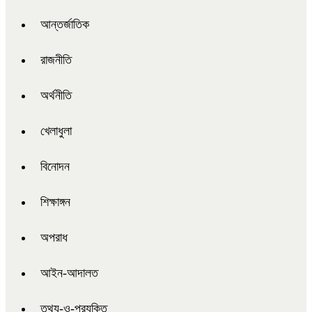
আন্তর্জাতিক
রাজনীতি
অর্থনীতি
খেলাধুলা
বিনোদন
শিক্ষাঙ্গন
অপরাধ
আইন-আদালত
তথ্য-ও-প্রযুক্তি