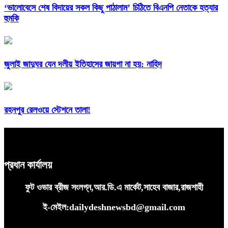
‘ভালোবেসে শেষ বিদায়ের সকল কিছু পাঠালাম’ চিঠিতে বিএনপি নেতাকে হত্যার
হুমকি
জুলাই জাদুঘর যেন দলীয় ইতিহাসের জায়গা না হয়: নাহিদ
রহনপুর রেলওয়ে স্টেশনে তালা!
প্রধান কার্যালয়
ফুট ওভার ব্রীজ সংলগ্ন,আর.ডি.এ মার্কেট,সাহেব বাজার,রাজশাহী
ই-মেইল:dailydeshnewsbd@gmail.com