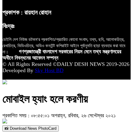
প্রকাশক : রায়হান রোহান
বিঃদ্রঃ
ডেইলি দেশ নিউজ ডটকম’র প্রকাশিত/প্রচারিত কোনো সংবাদ, তথ্য, ছবি, আলোকচিত্র,
রেখাচিত্র, ভিডিওচিত্র, অডিও কনটেন্ট কপিরাইট আইনে পূর্বানুমতি ছাড়া ব্যবহার করা যাবে
না।
গণপ্রজাতন্ত্রী বাংলাদেশ সরকারের নিয়ম মেনে তথ্য মন্ত্রণালয়ের
অধীনে নিবন্ধনের আবেদন সম্পন্ন
© All Rights Reserved ©DAILY DESH NEWS 2019-2026
Developed By
Sky Host BD
মোবাইল হ্যাং হলে করণীয়
প্রকাশিত সময় : ০৮:৫৫:০১ অপরাহ্ন, রবিবার, ২৬ সেপ্টেম্বর ২০২১
📸 Download News PhotoCard