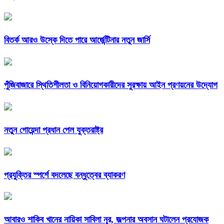
বিতর্ক আরও উস্কে দিতে পারে আর্জেন্টিনার নতুন জার্সি
পুঁজিবাজারে স্থিতিশীলতা ও বিনিয়োগকারীদের সুরক্ষায় আইন প্রণয়নের উদ্যোগ
নতুন গোয়েন্দা প্রধান পেল যুক্তরাষ্ট্র
প্রযুক্তির স্পর্শে বদলেছে বন্ধুত্বের ব্যাকরণ
আবারও শাকিব খানের নায়িকা সাবিলা নূর, জল্পনার অবসান ঘটালেন প্রযোজক