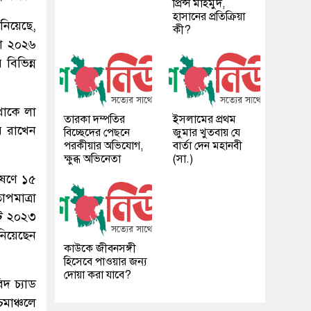
প্রিন্স মাহমুদ,
হাসানের প্রতিক্রিয়া
নিয়েছে,
কী?
না ২০২৬
 বিভিন্ন
থাকে লা
তারকা দম্পতির
ইসলামের প্রথম
র রাখেন
বিচ্ছেদের পেছনে
জুমার খুতবায় যে
পরকীয়ার অভিযোগ,
বার্তা দেন মহানবী
ক্ষুব্ধ অভিনেতা
(সা.)
লেষণে ১৫
পমাত্রা
টি ২০২৩
িয়েছেন
কাউকে জীবনসঙ্গী
হিসেবে পাওয়ার জন্য
দোয়া করা যাবে?
িদ চ্যাড
িমাঞ্চলে