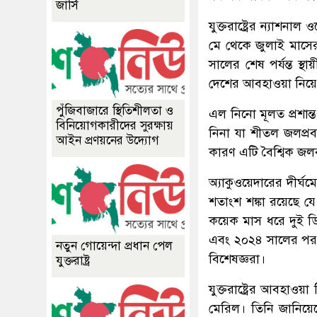
জার্সি
যুক্তরাষ্ট্রের ন্যাশনা
মে থেকে জুলাই মাসে
সালের শেষ পর্যন্ত স্থা
দেশের আবহাওয়া নিয়ে
পুঁজিবাজারে স্থিতিশীলতা ও
এল নিনো মূলত প্রশান্
বিনিয়োগকারীদের সুরক্ষায়
নিনা যা শীতল জলপ্রবা
আইন প্রণয়নের উদ্যোগ
কারণ এটি বৈশ্বিক জলব
অ্যাকুওয়েদারের দীর্ঘম
শতাংশ শঙ্কা রয়েছে য
কয়েক মাস ধরে দুই ড
এবং ২০২৪ সালের পর স
নতুন গোয়েন্দা প্রধান পেল
বিশেষজ্ঞরা।
যুক্তরাষ্ট্র
যুক্তরাষ্ট্রের আবহাওয়
মেরিল। তিনি জানিয়েছেন