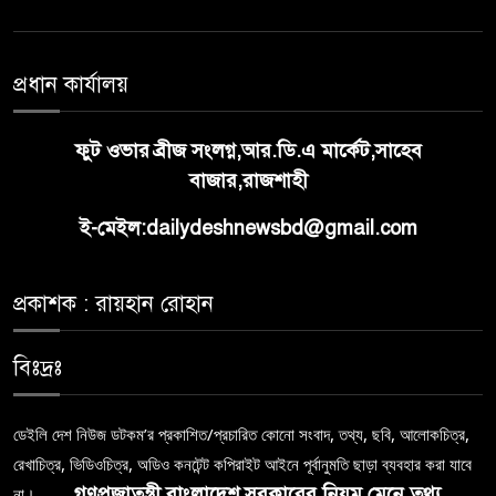
প্রধান কার্যালয়
ফুট ওভার ব্রীজ সংলগ্ন,আর.ডি.এ মার্কেট,সাহেব
বাজার,রাজশাহী
ই-মেইল:dailydeshnewsbd@gmail.com
প্রকাশক : রায়হান রোহান
বিঃদ্রঃ
ডেইলি দেশ নিউজ ডটকম’র প্রকাশিত/প্রচারিত কোনো সংবাদ, তথ্য, ছবি, আলোকচিত্র,
রেখাচিত্র, ভিডিওচিত্র, অডিও কনটেন্ট কপিরাইট আইনে পূর্বানুমতি ছাড়া ব্যবহার করা যাবে
গণপ্রজাতন্ত্রী বাংলাদেশ সরকারের নিয়ম মেনে তথ্য
না।