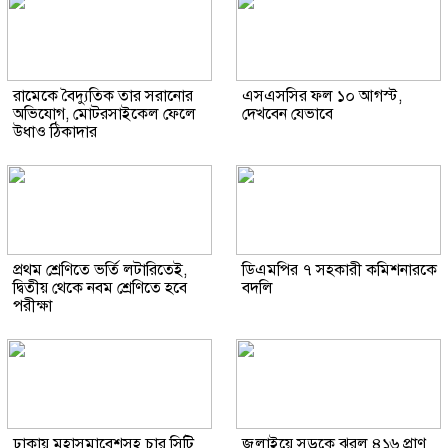
রামেকে বৈদ্যুতিক তার সরানোর
এসএসসির ফল ১০ আগস্ট,
অভিযোগ, মোটরসাইকেল ফেলে
দেখবেন যেভাবে
উধাও ঠিকাদার
প্রথম শ্রেণিতে ভর্তি লটারিতেই,
ডিএমপির ৭ সহকারী কমিশনারকে
দ্বিতীয় থেকে নবম শ্রেণিতে হবে
বদলি
পরীক্ষা
ঢাকায় মহাসমাবেশসহ চার সিটি
জুলাইয়ে সড়কে ঝরল ৪১৬ প্রাণ