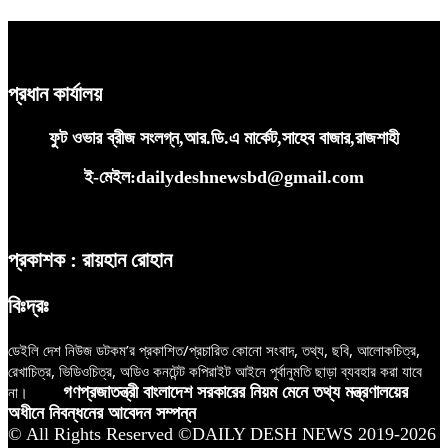
প্রধান কার্যালয়
ফুট ওভার ব্রীজ সংলগ্ন,আর.ডি.এ মার্কেট,সাহেব বাজার,রাজশাহী
ই-মেইল:dailydeshnewsbd@gmail.com
প্রকাশক : রায়হান রোহান
বিঃদ্রঃ
ডেইলি দেশ নিউজ ডটকম’র প্রকাশিত/প্রচারিত কোনো সংবাদ, তথ্য, ছবি, আলোকচিত্র,
রেখাচিত্র, ভিডিওচিত্র, অডিও কনটেন্ট কপিরাইট আইনে পূর্বানুমতি ছাড়া ব্যবহার করা যাবে
না।
গণপ্রজাতন্ত্রী বাংলাদেশ সরকারের নিয়ম মেনে তথ্য মন্ত্রণালয়ের
অধীনে নিবন্ধনের আবেদন সম্পন্ন
© All Rights Reserved ©DAILY DESH NEWS 2019-2026