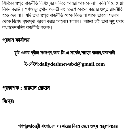
শিবিরের গুপ্ত রাজনীতি নিষিদ্ধের দাবিতে আমরা আজকে লাল কালি দিয়ে দেয়াল
লিখন করছি। গণঅভ্যুত্থান পরবর্তী বাংলাদেশে কোনো ধরনের গুপ্ত রাজনীতি
হতে দেব না। যদি তারা গুপ্ত রাজনীতি থেকে বিরত না থাকে তাহলে সরকার
থেকে বিশেষ ব্যবস্থা গ্রহণ করার আহ্বান জানাব। আমরা চাই তারা সুষ্ঠু ধারায়
বাংলাদেশপন্থি রাজনীতি করুক।
প্রধান কার্যালয়
ফুট ওভার ব্রীজ সংলগ্ন,আর.ডি.এ মার্কেট,সাহেব বাজার,রাজশাহী
ই-মেইল:dailydeshnewsbd@gmail.com
প্রকাশক : রায়হান রোহান
বিঃদ্রঃ
ডেইলি দেশ নিউজ ডটকম’র প্রকাশিত/প্রচারিত কোনো সংবাদ, তথ্য, ছবি, আলোকচিত্র,
রেখাচিত্র, ভিডিওচিত্র, অডিও কনটেন্ট কপিরাইট আইনে পূর্বানুমতি ছাড়া ব্যবহার করা যাবে
না।
গণপ্রজাতন্ত্রী বাংলাদেশ সরকারের নিয়ম মেনে তথ্য মন্ত্রণালয়ের