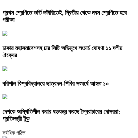
প্রথম শ্রেণিতে ভর্তি লটারিতেই, দ্বিতীয় থেকে নবম শ্রেণিতে হবে
পরীক্ষা
ঢাকায় মহাসমাবেশসহ চার সিটি অভিমুখে লংমার্চ ঘোষণা ১১ দলীয়
ঐক্যের
বরিশাল বিশ্ববিদ্যালয়ে ছাত্রদল-শিবির সংঘর্ষে আহত ১০
দেশকে অস্থিতিশীল করার ষড়যন্ত্র করছে স্বৈরাচারের দোসররা:
প্রতিমন্ত্রী টুকু
সর্বাধিক পঠিত