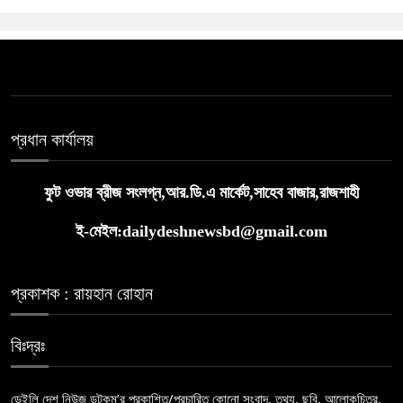
প্রধান কার্যালয়
ফুট ওভার ব্রীজ সংলগ্ন,আর.ডি.এ মার্কেট,সাহেব বাজার,রাজশাহী
ই-মেইল:dailydeshnewsbd@gmail.com
প্রকাশক : রায়হান রোহান
বিঃদ্রঃ
ডেইলি দেশ নিউজ ডটকম’র প্রকাশিত/প্রচারিত কোনো সংবাদ, তথ্য, ছবি, আলোকচিত্র,