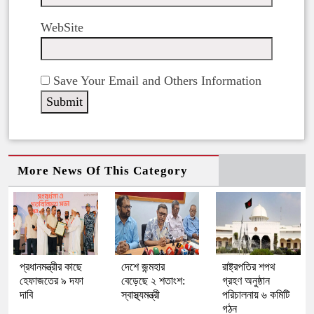
WebSite
Save Your Email and Others Information
More News Of This Category
প্রধানমন্ত্রীর কাছে
দেশে জন্মহার
রাষ্ট্রপতির শপথ
হেফাজতের ৯ দফা
বেড়েছে ২ শতাংশ:
গ্রহণ অনুষ্ঠান
দাবি
স্বাস্থ্যমন্ত্রী
পরিচালনায় ৬ কমিটি
গঠন