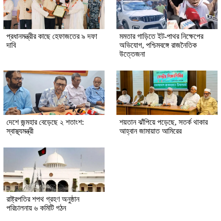
প্রধানমন্ত্রীর কাছে হেফাজতের ৯ দফা
মমতার গাড়িতে ইট-পাথর নিক্ষেপের
দাবি
অভিযোগ, পশ্চিমবঙ্গে রাজনৈতিক
উত্তেজনা
দেশে জন্মহার বেড়েছে ২ শতাংশ:
শয়তান ঝাঁপিয়ে পড়েছে, সতর্ক থাকার
স্বাস্থ্যমন্ত্রী
আহ্বান জামায়াত আমিরের
রাষ্ট্রপতির শপথ গ্রহণ অনুষ্ঠান
পরিচালনায় ৬ কমিটি গঠন