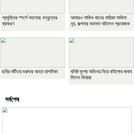
প্রযুক্তির স্পর্শে বদলেছে বন্ধুত্বের
আবারও শাকিব খানের নায়িকা সাবিলা
ব্যাকরণ
নূর, জল্পনার অবসান ঘটালেন প্রযোজক
ছবির শুটিংয়ে গুরুতর আহত রাশমিকা
ঘনিষ্ঠ দৃশ্যে অভিনয় নিয়ে কটাক্ষের জবাব
দিলেন কিয়ারা
সর্বশেষ