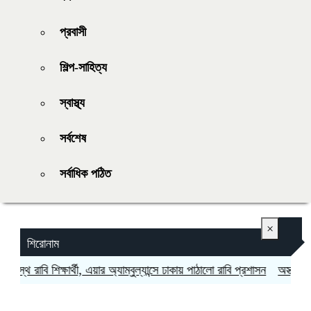
প্রবাসী
শিল্প-সাহিত্য
স্বাস্থ্য
সর্বশেষ
সর্বাধিক পঠিত
×
শিরোনাম
্থ রাবি শিক্ষার্থী, এয়ার অ্যাম্বুল্যান্সে ঢাকায় পাঠালো রাবি প্রশাসন
অস্ত্র উৎপাদন 