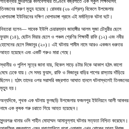
গাইবান্ধার সুন্দরগঞ্জে কালবৈশাখীর তাণ্ডবে বজ্রপাতে এক স্কুল শিক্ষার্থীসহ
তিনজনের করুণ মৃত্যু হয়েছে। রোববার (২৬ এপ্রিল) বিকেলে উপজেলার
ধোপাডাঙ্গা ইউনিয়নের দক্ষিণ ধোপাডাঙ্গা গ্রামে এই মর্মান্তিক ঘটনা ঘটে।
নিহতরা হলেন— সাবেক ইউপি চেয়ারম্যান জাহাঙ্গীর আলম সুজা চৌধুরীর ছেলে
ফুয়াদ (১৪), ছোটন মিয়ার ছেলে ও পঞ্চম শ্রেণির শিক্ষার্থী রাফি (১২) এবং নবীর
হোসেনের ছেলে মিজানুর (২০)। এই ঘটনায় শামীম নামে আরও একজন গুরুতর
আহত হয়েছেন এবং একটি গরুও মারা গেছে।
স্থানীয় ও পুলিশ সূত্রে জানা যায়, বিকেল সাড়ে ৪টার দিকে আকাশ হঠাৎ কালো
মেঘে ঢেকে যায়। সে সময় ফুয়াদ, রাফি ও মিজানুর বাড়ির পাশের রাস্তায় দাঁড়িয়ে
ছিলেন। হঠাৎ তাদের ওপর সরাসরি বজ্রপাত আঘাত হানলে ঘটনাস্থলেই তিনজনের
মৃত্যু হয়।
অন্যদিকে, পৃথক এক ঘটনায় ফুলছড়ি উপজেলার ফজলপুর ইউনিয়নে আলী আকবর
নামে এক কৃষক গরু চরাতে গিয়ে আহত হয়েছেন।
সুন্দরগঞ্জ থানার ওসি শাহীন মোহাম্মদ আমানুল্লাহ ঘটনার সত্যতা নিশ্চিত করেছেন।
আকস্মিক বজ্রপাতে এমন প্রাণহানিতে পুরো এলাকায় এখন শোকের আবহ বিরাজ