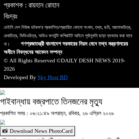
প্রকাশক : রায়হান রোহান
বিঃদ্রঃ
ডেইলি দেশ নিউজ ডটকম’র প্রকাশিত/প্রচারিত কোনো সংবাদ, তথ্য, ছবি, আলোকচিত্র,
রেখাচিত্র, ভিডিওচিত্র, অডিও কনটেন্ট কপিরাইট আইনে পূর্বানুমতি ছাড়া ব্যবহার করা যাবে
না।
গণপ্রজাতন্ত্রী বাংলাদেশ সরকারের নিয়ম মেনে তথ্য মন্ত্রণালয়ের
অধীনে নিবন্ধনের আবেদন সম্পন্ন
© All Rights Reserved ©DAILY DESH NEWS 2019-
2026
Developed By
Sky Host BD
গাইবান্ধায় বজ্রপাতে তিনজনের মৃত্যু
প্রকাশিত সময় : ০৬:২১:৪৯ অপরাহ্ন, রবিবার, ২৬ এপ্রিল ২০২৬
📸 Download News PhotoCard