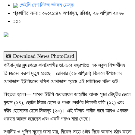
ডেইলি দেশ নিউজ ডটকম ডেস্ক
প্রকাশিত সময় : ০৬:২১:৪৯ অপরাহ্ন, রবিবার, ২৬ এপ্রিল ২০২৬
১৫১
📸 Download News PhotoCard
গাইবান্ধার সুন্দরগঞ্জে কালবৈশাখীর তাণ্ডবে বজ্রপাতে এক স্কুল শিক্ষার্থীসহ
তিনজনের করুণ মৃত্যু হয়েছে। রোববার (২৬ এপ্রিল) বিকেলে উপজেলার
ধোপাডাঙ্গা ইউনিয়নের দক্ষিণ ধোপাডাঙ্গা গ্রামে এই মর্মান্তিক ঘটনা ঘটে।
নিহতরা হলেন— সাবেক ইউপি চেয়ারম্যান জাহাঙ্গীর আলম সুজা চৌধুরীর ছেলে
ফুয়াদ (১৪), ছোটন মিয়ার ছেলে ও পঞ্চম শ্রেণির শিক্ষার্থী রাফি (১২) এবং
নবীর হোসেনের ছেলে মিজানুর (২০)। এই ঘটনায় শামীম নামে আরও একজন
গুরুতর আহত হয়েছেন এবং একটি গরুও মারা গেছে।
স্থানীয় ও পুলিশ সূত্রে জানা যায়, বিকেল সাড়ে ৪টার দিকে আকাশ হঠাৎ কালো