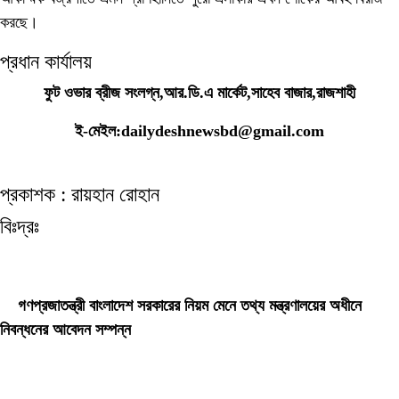
করছে।
প্রধান কার্যালয়
ফুট ওভার ব্রীজ সংলগ্ন,আর.ডি.এ মার্কেট,সাহেব বাজার,রাজশাহী
ই-মেইল:dailydeshnewsbd@gmail.com
প্রকাশক : রায়হান রোহান
বিঃদ্রঃ
ডেইলি দেশ নিউজ ডটকম’র প্রকাশিত/প্রচারিত কোনো সংবাদ, তথ্য, ছবি, আলোকচিত্র,
রেখাচিত্র, ভিডিওচিত্র, অডিও কনটেন্ট কপিরাইট আইনে পূর্বানুমতি ছাড়া ব্যবহার করা যাবে না।
গণপ্রজাতন্ত্রী বাংলাদেশ সরকারের নিয়ম মেনে তথ্য মন্ত্রণালয়ের অধীনে
নিবন্ধনের আবেদন সম্পন্ন