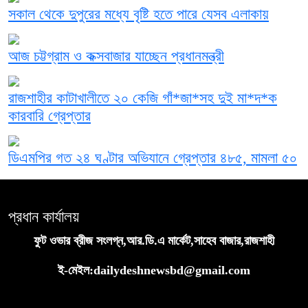
সকাল থেকে দুপুরের মধ্যে বৃষ্টি হতে পারে যেসব এলাকায়
আজ চট্টগ্রাম ও কক্সবাজার যাচ্ছেন প্রধানমন্ত্রী
রাজশাহীর কাটাখালীতে ২০ কেজি গাঁ*জা*সহ দুই মা*দ*ক
কারবারি গ্রেপ্তার
ডিএমপির গত ২৪ ঘণ্টার অভিযানে গ্রেপ্তার ৪৮৫, মামলা ৫০
প্রধান কার্যালয়
ফুট ওভার ব্রীজ সংলগ্ন,আর.ডি.এ মার্কেট,সাহেব বাজার,রাজশাহী
ই-মেইল:dailydeshnewsbd@gmail.com