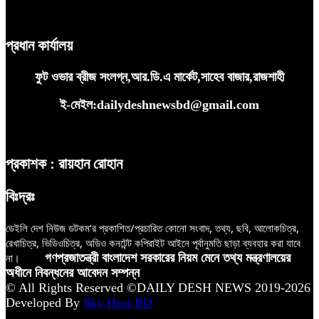
প্রধান কার্যালয়
ফুট ওভার ব্রীজ সংলগ্ন,আর.ডি.এ মার্কেট,সাহেব বাজার,রাজশাহী
ই-মেইল:dailydeshnewsbd@gmail.com
প্রকাশক : রায়হান রোহান
বিঃদ্রঃ
ডেইলি দেশ নিউজ ডটকম’র প্রকাশিত/প্রচারিত কোনো সংবাদ, তথ্য, ছবি, আলোকচিত্র,
রেখাচিত্র, ভিডিওচিত্র, অডিও কনটেন্ট কপিরাইট আইনে পূর্বানুমতি ছাড়া ব্যবহার করা যাবে
না।
গণপ্রজাতন্ত্রী বাংলাদেশ সরকারের নিয়ম মেনে তথ্য মন্ত্রণালয়ের
অধীনে নিবন্ধনের আবেদন সম্পন্ন
© All Rights Reserved ©DAILY DESH NEWS 2019-2026
Developed By
Sky Host BD