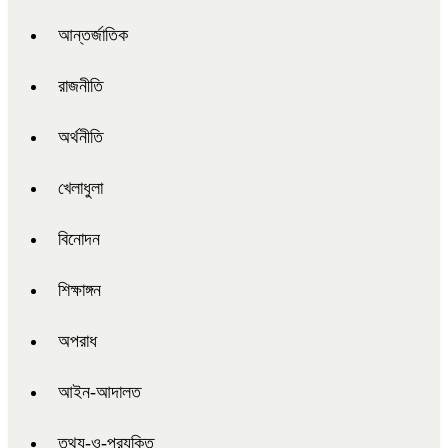
আন্তর্জাতিক
রাজনীতি
অর্থনীতি
খেলাধুলা
বিনোদন
শিক্ষাঙ্গন
অপরাধ
আইন-আদালত
তথ্য-ও-প্রযুক্তি