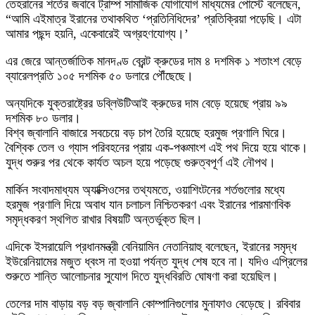
তেহরানের শর্তের জবাবে ট্রাম্প সামাজিক যোগাযোগ মাধ্যমের পোস্টে বলেছেন,
“আমি এইমাত্র ইরানের তথাকথিত ‘প্রতিনিধিদের’ প্রতিক্রিয়া পড়েছি। এটা
আমার পছন্দ হয়নি, একেবারেই অগ্রহণযোগ্য।’
এর জেরে আন্তর্জাতিক মানদণ্ড ব্রেন্ট ক্রুডের দাম ৪ দশমিক ১ শতাংশ বেড়ে
ব্যারেলপ্রতি ১০৫ দশমিক ৫০ ডলারে পৌঁছেছে।
অন্যদিকে যুক্তরাষ্ট্রের ডব্লিউটিআই ক্রুডের দাম বেড়ে হয়েছে প্রায় ৯৯
দশমিক ৮০ ডলার।
বিশ্ব জ্বালানি বাজারে সবচেয়ে বড় চাপ তৈরি হয়েছে হরমুজ প্রণালি ঘিরে।
বৈশ্বিক তেল ও গ্যাস পরিবহনের প্রায় এক-পঞ্চমাংশ এই পথ দিয়ে হয়ে থাকে।
যুদ্ধ শুরুর পর থেকে কার্যত অচল হয়ে পড়েছে গুরুত্বপূর্ণ এই নৌপথ।
মার্কিন সংবাদমাধ্যম অ্যাক্সিওসের তথ্যমতে, ওয়াশিংটনের শর্তগুলোর মধ্যে
হরমুজ প্রণালি দিয়ে অবাধ যান চলাচল নিশ্চিতকরণ এবং ইরানের পারমাণবিক
সমৃদ্ধকরণ স্থগিত রাখার বিষয়টি অন্তর্ভুক্ত ছিল।
এদিকে ইসরায়েলি প্রধানমন্ত্রী বেনিয়ামিন নেতানিয়াহু বলেছেন, ইরানের সমৃদ্ধ
ইউরেনিয়ামের মজুত ধ্বংস না হওয়া পর্যন্ত যুদ্ধ শেষ হবে না। যদিও এপ্রিলের
শুরুতে শান্তি আলোচনার সুযোগ দিতে যুদ্ধবিরতি ঘোষণা করা হয়েছিল।
তেলের দাম বাড়ায় বড় বড় জ্বালানি কোম্পানিগুলোর মুনাফাও বেড়েছে। রবিবার