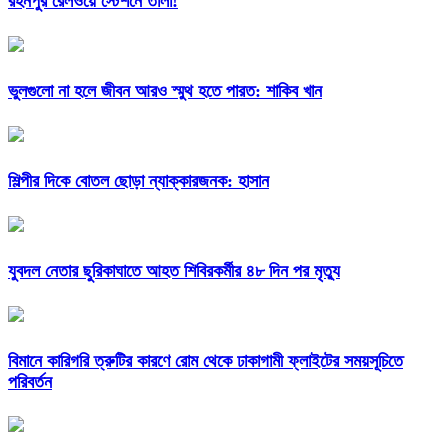
রহনপুর রেলওয়ে স্টেশনে তালা!
ভুলগুলো না হলে জীবন আরও স্মুথ হতে পারত: শাকিব খান
শিল্পীর দিকে বোতল ছোড়া ন্যাক্কারজনক: হাসান
যুবদল নেতার ছুরিকাঘাতে আহত শিবিরকর্মীর ৪৮ দিন পর মৃত্যু
বিমানে কারিগরি ত্রুটির কারণে রোম থেকে ঢাকাগামী ফ্লাইটের সময়সূচিতে
পরিবর্তন