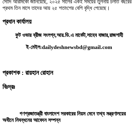
সৌদি আরামকো জানিয়েছে, ২০২৫ সালের একই সময়ের তুলনায় চলতি বছরের
প্রথম তিন মাসে তাদের আয় ২৫ শতাংশের বেশি বৃদ্ধি পেয়েছে।
প্রধান কার্যালয়
ফুট ওভার ব্রীজ সংলগ্ন,আর.ডি.এ মার্কেট,সাহেব বাজার,রাজশাহী
ই-মেইল:dailydeshnewsbd@gmail.com
প্রকাশক : রায়হান রোহান
বিঃদ্রঃ
ডেইলি দেশ নিউজ ডটকম’র প্রকাশিত/প্রচারিত কোনো সংবাদ, তথ্য, ছবি, আলোকচিত্র,
রেখাচিত্র, ভিডিওচিত্র, অডিও কনটেন্ট কপিরাইট আইনে পূর্বানুমতি ছাড়া ব্যবহার করা যাবে
না।
গণপ্রজাতন্ত্রী বাংলাদেশ সরকারের নিয়ম মেনে তথ্য মন্ত্রণালয়ের
অধীনে নিবন্ধনের আবেদন সম্পন্ন