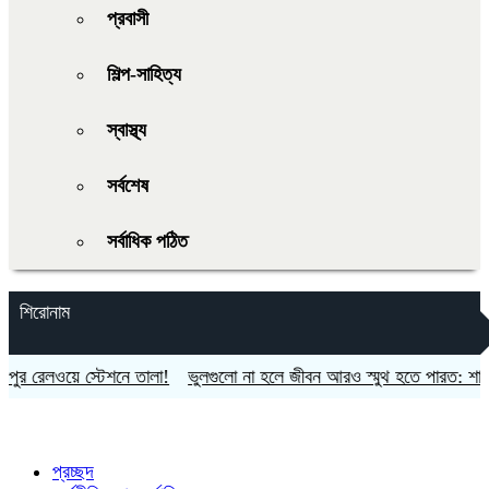
প্রবাসী
শিল্প-সাহিত্য
স্বাস্থ্য
সর্বশেষ
সর্বাধিক পঠিত
শিরোনাম
রেলওয়ে স্টেশনে তালা!
ভুলগুলো না হলে জীবন আরও স্মুথ হতে পারত: শাকিব খা
প্রচ্ছদ