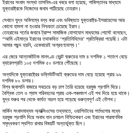
ইরানের সংবাদ সংস্থা তাসনিম-এর খবরে বলা হয়েছে, পাকিস্তানর মাধ্যমে
যুক্তরাষ্ট্রকে নিজেদের জবাব পাঠিয়েছে তেহরান।
সেখানে যুদ্ধ অবিলম্বে বন্ধ করা এবং ভবিষ্যতে যুক্তরাষ্ট্র-ইসরায়েলের আর
কোনো হামলা না হওয়ার নিশ্চয়তা চেয়েছে ইরান।
তেহরানের শর্তের জবাবে ট্রাম্প সামাজিক যোগাযোগ মাধ্যমের পোস্টে বলেছেন,
“আমি এইমাত্র ইরানের তথাকথিত ‘প্রতিনিধিদের’ প্রতিক্রিয়া পড়েছি। এটা
আমার পছন্দ হয়নি, একেবারেই অগ্রহণযোগ্য।’
এর জেরে আন্তর্জাতিক মানদণ্ড ব্রেন্ট ক্রুডের দাম ৪ দশমিক ১ শতাংশ বেড়ে
ব্যারেলপ্রতি ১০৫ দশমিক ৫০ ডলারে পৌঁছেছে।
অন্যদিকে যুক্তরাষ্ট্রের ডব্লিউটিআই ক্রুডের দাম বেড়ে হয়েছে প্রায় ৯৯
দশমিক ৮০ ডলার।
বিশ্ব জ্বালানি বাজারে সবচেয়ে বড় চাপ তৈরি হয়েছে হরমুজ প্রণালি ঘিরে।
বৈশ্বিক তেল ও গ্যাস পরিবহনের প্রায় এক-পঞ্চমাংশ এই পথ দিয়ে হয়ে থাকে।
যুদ্ধ শুরুর পর থেকে কার্যত অচল হয়ে পড়েছে গুরুত্বপূর্ণ এই নৌপথ।
মার্কিন সংবাদমাধ্যম অ্যাক্সিওসের তথ্যমতে, ওয়াশিংটনের শর্তগুলোর মধ্যে
হরমুজ প্রণালি দিয়ে অবাধ যান চলাচল নিশ্চিতকরণ এবং ইরানের পারমাণবিক
সমৃদ্ধকরণ স্থগিত রাখার বিষয়টি অন্তর্ভুক্ত ছিল।